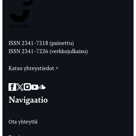
Jyväskylän
Ylioppilaslehti
ISSN 2341-7218 (painettu)
ISSN 2341-7226 (verkkojulkaisu)
Katso yhteystiedot >
Facebook
Twitter
Instagram
YouTube
SoundCloud
Navigaatio
Ota yhteyttä