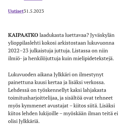
Uutiset
31.5.2023
KAIPAATKO
laadukasta luettavaa? Jyväskylän
ylioppilaslehti kokosi arkistostaan lukuvuonna
2022–23 julkaistuja juttuja. Listassa on niin
ilmiö- ja henkilöjuttuja kuin mielipidetekstejä.
Lukuvuoden aikana Jylkkäri on ilmestynyt
painettuna kuusi kertaa ja lisäksi verkossa.
Lehdessä on työskennellyt kaksi lahjakasta
toimitusharjoittelijaa, ja sisältöä ovat tehneet
myös kymmenet avustajat – kiitos siitä. Lisäksi
kiitos lehden lukijoille – myöskään ilman teitä ei
olisi Jylkkäriä.