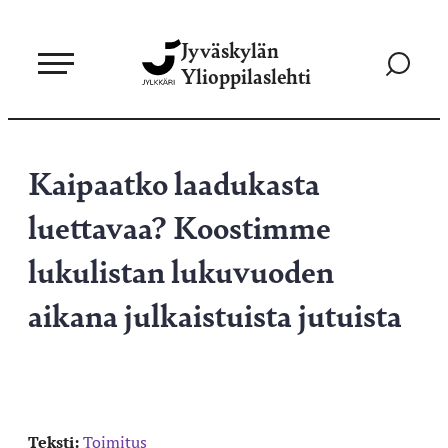
Siirry
Jyväskylän
suoraan
Siirry
Ylioppilaslehti
sisältöön
hakusivul
Kaipaatko laadukasta
luettavaa? Koostimme
lukulistan lukuvuoden
aikana julkaistuista jutuista
Teksti:
Toimitus