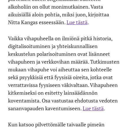
alkoholiin on ollut monimutkainen. Vasta
aikuisiällä aloin pohtia, miksi juon, kirjoittaa
Nitta Kangas esseessään.
Lue tästä
.
Vaikka vihapuheella on ilmiönä pitkä historia,
digitalisoituminen ja yhteiskunnallisen
keskustelun polarisoituminen ovat lisänneet
vihapuheen ja verkkovihan määrää. Tutkimusten
mukaan vihapuhe voi aiheuttaa sen kohteelle
sekä psyykkisiä että fyysisiä oireita, jotka ovat
verrattavissa fyysiseen väkivaltaan. Vihapuheen
kitkemiseksi on esitetty lainsäädännön
koventamista. Osa vastustaa ehdotusta vedoten
sananvapauden kaventumiseen.
Lue tästä
.
Kun katsoo pilvettömälle taivaalle pimeän