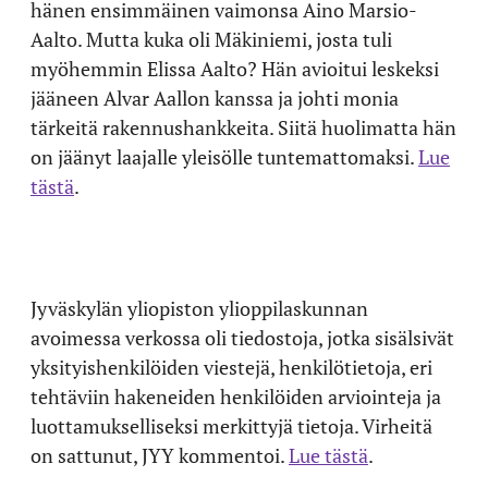
hänen ensimmäinen vaimonsa Aino Marsio-
Aalto. Mutta kuka oli Mäkiniemi, josta tuli
myöhemmin Elissa Aalto? Hän avioitui leskeksi
jääneen Alvar Aallon kanssa ja johti monia
tärkeitä rakennushankkeita. Siitä huolimatta hän
on jäänyt laajalle yleisölle tuntemattomaksi.
Lue
tästä
.
Jyväskylän yliopiston ylioppilaskunnan
avoimessa verkossa oli tiedostoja, jotka sisälsivät
yksityishenkilöiden viestejä, henkilötietoja, eri
tehtäviin hakeneiden henkilöiden arviointeja ja
luottamukselliseksi merkittyjä tietoja. Virheitä
on sattunut, JYY kommentoi.
Lue tästä
.