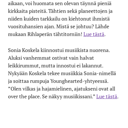
aikaan, voi huomata sen olevan täynnä pieniä
kirkkaita pisteitä. Tähtien sekä planeettojen ja
niiden kuiden tarkkailu on kiehtonut ihmistä
vuosituhansien ajan. Mistä se johtuu? Lähde
mukaan Rihlaperän tähtitorniin!
Lue tästä
.
Sonia Koskela kiinnostui musiikista nuorena.
Aluksi vanhemmat ostivat vain halvat
leikkirummut, mutta innostui ei lakannut.
Nykyään Koskela tekee musiikkia Sonia-nimellä
ja soittaa rumpuja Younghearted-yhtyeessä.
”Olen vilkas ja hajamielinen, ajatukseni ovat all
over the place. Se näkyy musiikissani.”
Lue tästä
.