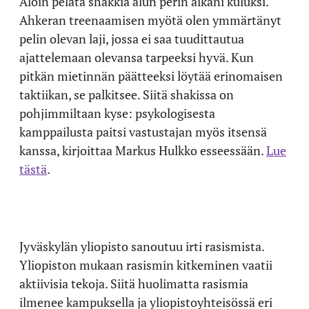
Aloin pelata shakkia alun perin aikani kuluksi.
Ahkeran treenaamisen myötä olen ymmärtänyt
pelin olevan laji, jossa ei saa tuudittautua
ajattelemaan olevansa tarpeeksi hyvä. Kun
pitkän mietinnän päätteeksi löytää erinomaisen
taktiikan, se palkitsee. Siitä shakissa on
pohjimmiltaan kyse: psykologisesta
kamppailusta paitsi vastustajan myös itsensä
kanssa, kirjoittaa Markus Hulkko esseessään.
Lue
tästä
.
Jyväskylän yliopisto sanoutuu irti rasismista.
Yliopiston mukaan rasismin kitkeminen vaatii
aktiivisia tekoja. Siitä huolimatta rasismia
ilmenee kampuksella ja yliopistoyhteisössä eri