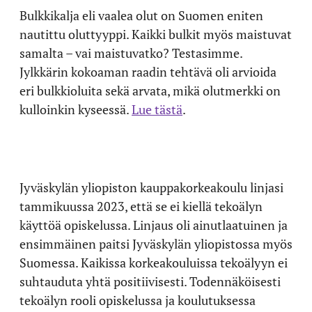
Bulkkikalja eli vaalea olut on Suomen eniten
nautittu oluttyyppi. Kaikki bulkit myös maistuvat
samalta – vai maistuvatko? Testasimme.
Jylkkärin kokoaman raadin tehtävä oli arvioida
eri bulkkioluita sekä arvata, mikä olutmerkki on
kulloinkin kyseessä.
Lue tästä
.
Jyväskylän yliopiston kauppakorkeakoulu linjasi
tammikuussa 2023, että se ei kiellä tekoälyn
käyttöä opiskelussa. Linjaus oli ainutlaatuinen ja
ensimmäinen paitsi Jyväskylän yliopistossa myös
Suomessa. Kaikissa korkeakouluissa tekoälyyn ei
suhtauduta yhtä positiivisesti. Todennäköisesti
tekoälyn rooli opiskelussa ja koulutuksessa