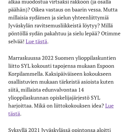
alkaa muodostua virtsaksi rakkoon (ja osalla
päähän)? Oikea vastaus on baarin vessa. Mutta
millaisia sydämen ja sielun yhteenliittymiä
Jyväskylän ravitsemusliikkeistä löytyy? Millä
pöntöllä sydän pakahtuu ja sielu lepää? Otimme
selvää!
Lue tästä
.
Marraskuussa 2022 Suomen ylioppilaskuntien
liitto SYL kokousti tapojensa mukaan Espoon
Korpilammella. Kaksipäiväiseen kokoukseen
osallistuvien mukaan tärkeistä asioista kuten
siitä, millaista edunvalvontaa 14
ylioppilaskunnan opiskelijajärjestö SYL
harjoittaa. Mikä on liittokokouksen idea?
Lue
tästä
.
Syksyllä 2021 Jyväskylässä opintonsa aloitti