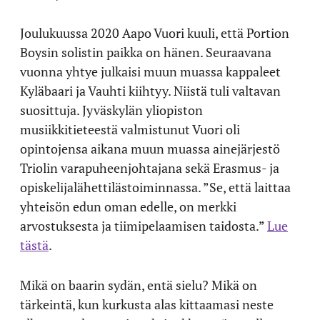
Joulukuussa 2020 Aapo Vuori kuuli, että Portion
Boysin solistin paikka on hänen. Seuraavana
vuonna yhtye julkaisi muun muassa kappaleet
Kyläbaari ja Vauhti kiihtyy. Niistä tuli valtavan
suosittuja. Jyväskylän yliopiston
musiikkitieteestä valmistunut Vuori oli
opintojensa aikana muun muassa ainejärjestö
Triolin varapuheenjohtajana sekä Erasmus- ja
opiskelijalähettilästoiminnassa. ”Se, että laittaa
yhteisön edun oman edelle, on merkki
arvostuksesta ja tiimipelaamisen taidosta.”
Lue
tästä
.
Mikä on baarin sydän, entä sielu? Mikä on
tärkeintä, kun kurkusta alas kittaamasi neste