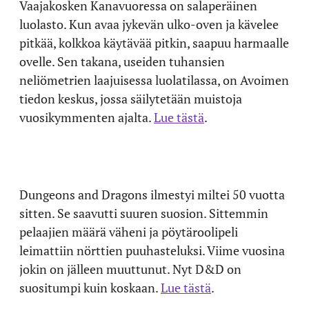
Vaajakosken Kanavuoressa on salaperäinen
luolasto. Kun avaa jykevän ulko-oven ja kävelee
pitkää, kolkkoa käytävää pitkin, saapuu harmaalle
ovelle. Sen takana, useiden tuhansien
neliömetrien laajuisessa luolatilassa, on Avoimen
tiedon keskus, jossa säilytetään muistoja
vuosikymmenten ajalta.
Lue tästä
.
Dungeons and Dragons ilmestyi miltei 50 vuotta
sitten. Se saavutti suuren suosion. Sittemmin
pelaajien määrä väheni ja pöytäroolipeli
leimattiin nörttien puuhasteluksi. Viime vuosina
jokin on jälleen muuttunut. Nyt D&D on
suositumpi kuin koskaan.
Lue tästä
.