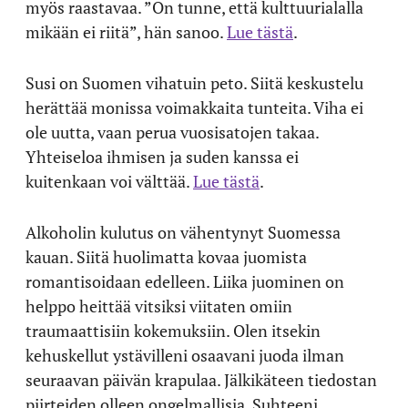
myös raastavaa. ”On tunne, että kulttuurialalla
mikään ei riitä”, hän sanoo.
Lue tästä
.
Susi on Suomen vihatuin peto. Siitä keskustelu
herättää monissa voimakkaita tunteita. Viha ei
ole uutta, vaan perua vuosisatojen takaa.
Yhteiseloa ihmisen ja suden kanssa ei
kuitenkaan voi välttää.
Lue tästä
.
Alkoholin kulutus on vähentynyt Suomessa
kauan. Siitä huolimatta kovaa juomista
romantisoidaan edelleen. Liika juominen on
helppo heittää vitsiksi viitaten omiin
traumaattisiin kokemuksiin. Olen itsekin
kehuskellut ystävilleni osaavani juoda ilman
seuraavan päivän krapulaa. Jälkikäteen tiedostan
piirteiden olleen ongelmallisia. Suhteeni