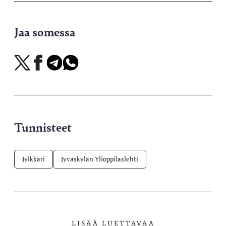
Jaa somessa
Jaa
Jaa
Jaa
Jaa
X-
Facebookissa
Telegramissa
WhatsAppissa
palvelussa
Tunnisteet
Jylkkäri
Jyväskylän Ylioppilaslehti
LISÄÄ LUETTAVAA