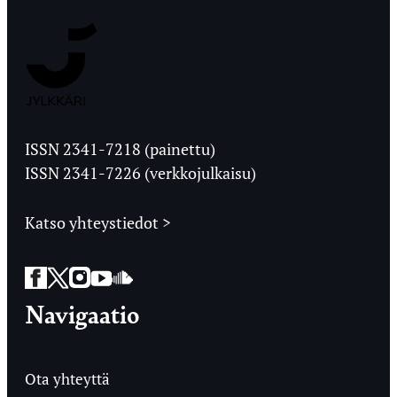
Jyväskylän
Ylioppilaslehti
ISSN 2341-7218 (painettu)
ISSN 2341-7226 (verkkojulkaisu)
Katso yhteystiedot >
Facebook
Twitter
Instagram
YouTube
SoundCloud
Navigaatio
Ota yhteyttä