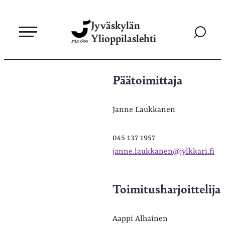
Siirry
Jyväskylän
suoraan
Siirry
Ylioppilaslehti
sisältöön
hakusivul
Toimituksen
Päätoimittaja
yhteystiedot
Janne Laukkanen
045 137 1957
janne.laukkanen@jylkkari.fi
Toimitusharjoittelija
Aappi Alhainen