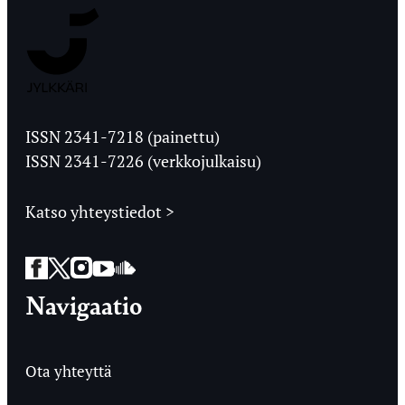
Jyväskylän
Ylioppilaslehti
ISSN 2341-7218 (painettu)
ISSN 2341-7226 (verkkojulkaisu)
Katso yhteystiedot >
Facebook
Twitter
Instagram
YouTube
SoundCloud
Navigaatio
Ota yhteyttä