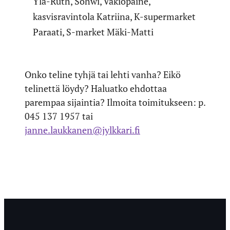
Ylä-Ruth, Sohwi, Vakiopaine,
kasvisravintola Katriina, K-supermarket
Paraati, S-market Mäki-Matti
Onko teline tyhjä tai lehti vanha? Eikö
telinettä löydy? Haluatko ehdottaa
parempaa sijaintia? Ilmoita toimitukseen: p.
045 137 1957 tai
janne.laukkanen@jylkkari.fi