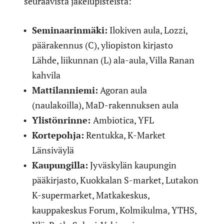
seuraavista jakelupisteistä:
Seminaarinmäki:
Ilokiven aula, Lozzi,
päärakennus (C), yliopiston kirjasto
Lähde, liikunnan (L) ala-aula, Villa Ranan
kahvila
Mattilanniemi:
Agoran aula
(naulakoilla), MaD-rakennuksen aula
Ylistönrinne:
Ambiotica, YFL
Kortepohja:
Rentukka, K-Market
Länsiväylä
Kaupungilla:
Jyväskylän kaupungin
pääkirjasto, Kuokkalan S-market, Lutakon
K-supermarket, Matkakeskus,
kauppakeskus Forum, Kolmikulma, YTHS,