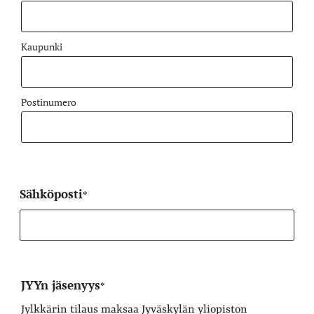
Kaupunki
Postinumero
Sähköposti
*
JYYn jäsenyys
*
Jylkkärin tilaus maksaa Jyväskylän yliopiston