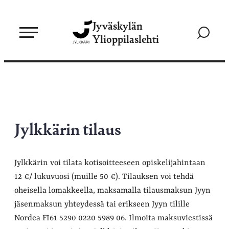
Siirry
Jyväskylän
suoraan
Siirry
Ylioppilaslehti
sisältöön
hakusivul
Jylkkärin tilaus
Jylkkärin voi tilata kotisoitteeseen opiskelijahintaan
12 €/ lukuvuosi (muille 50 €). Tilauksen voi tehdä
oheisella lomakkeella, maksamalla tilausmaksun Jyyn
jäsenmaksun yhteydessä tai erikseen Jyyn tilille
Nordea FI61 5290 0220 5989 06. Ilmoita maksuviestissä