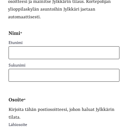
osoitteesi ja mainitse Jylkkärin tilaus. Kortepohjan
ylioppilaskylän asuntoihin Jylkkäri jaetaan
automaattisesti.
Nimi
"
"
*
*
näyttää
Etunimi
pakolliset
kentät
Sukunimi
Osoite
*
Kirjoita tähän postiosoitteesi, johon haluat Jylkkärin
tilata.
Lähiosoite