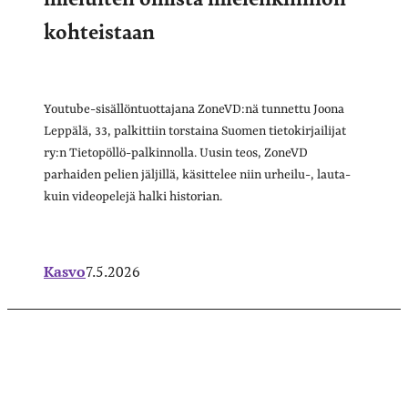
kohteistaan
Youtube-sisällöntuottajana ZoneVD:nä tunnettu Joona
Leppälä, 33, palkittiin torstaina Suomen tietokirjailijat
ry:n Tietopöllö-palkinnolla. Uusin teos, ZoneVD
parhaiden pelien jäljillä, käsittelee niin urheilu-, lauta-
kuin videopelejä halki historian.
Kasvo
7.5.2026