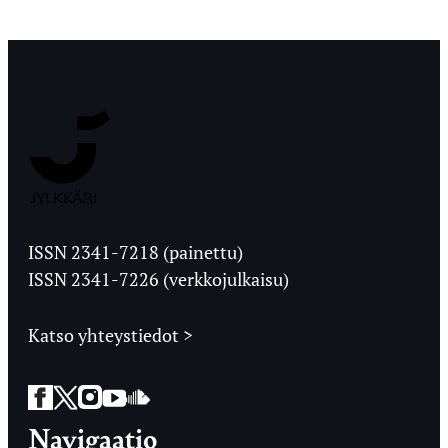
Jyväskylän
Ylioppilaslehti
ISSN 2341-7218 (painettu)
ISSN 2341-7226 (verkkojulkaisu)
Katso yhteystiedot >
Facebook
Twitter
Instagram
YouTube
SoundCloud
Navigaatio