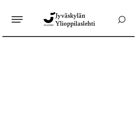
Siirry
Jyväskylän
suoraan
Siirry
Ylioppilaslehti
sisältöön
hakusivul