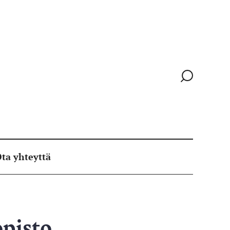
Siirry
hakusivull
ta yhteyttä
opisto