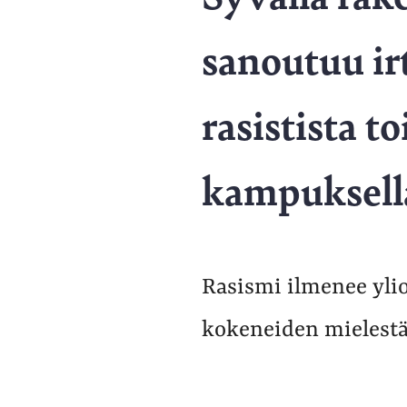
sanoutuu irt
rasistista t
kampuksella
Rasismi ilmenee ylio
kokeneiden mielestä 