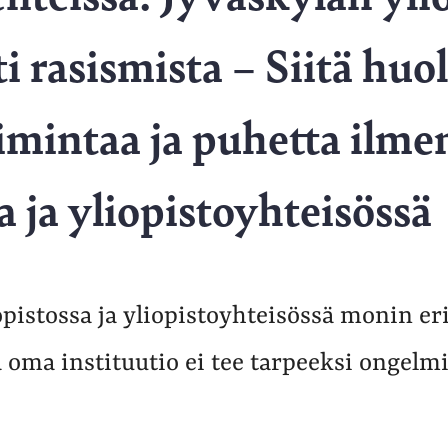
i rasismista – Siitä huo
oimintaa ja puhetta ilme
 ja yliopistoyhteisössä
pistossa ja yliopistoyhteisössä monin er
oma instituutio ei tee tarpeeksi ongelm