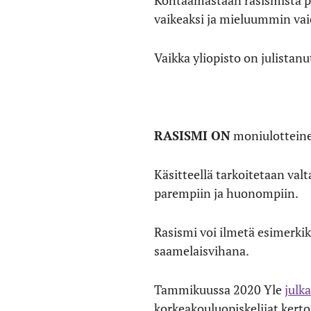
Kohtaamastaan rasismista p
vaikeaksi ja mieluummin va
Vaikka yliopisto on julistan
RASISMI ON
moniulotteinen
Käsitteellä tarkoitetaan val
parempiin ja huonompiin.
Rasismi voi ilmetä esimerki
saamelaisvihana.
Tammikuussa 2020 Yle
julka
korkeakouluopiskelijat kertoi