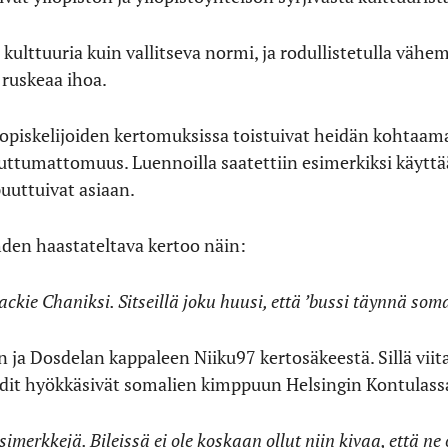
 kulttuuria kuin vallitseva normi, ja rodullistetulla väh
ruskeaa ihoa.
 opiskelijoiden kertomuksissa toistuivat heidän kohtaam
ttumattomuus. Luennoilla saatettiin esimerkiksi käyttää r
puuttuivat asiaan.
hden haastateltava kertoo näin:
kie Chaniksi. Sitseillä joku huusi, että ’bussi täynnä soma
 ja Dosdelan kappaleen Niiku97 kertosäkeestä. Sillä vii
adit hyökkäsivät somalien kimppuun Helsingin Kontulass
imerkkejä. Bileissä ei ole koskaan ollut niin kivaa, että ne 