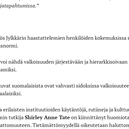
lijatapahtumissa.”
ös Jylkkärin haastattelemien henkilöiden kokemuksissa n
usnormi.
voi nähdä valkoisuuden järjestävään ja hierarkkisoivaan
eamiksi.
uvat suomalaisista ovat vahvasti sidoksissa valkoisuutee
alaisiksi.
sa erilaisten instituutioiden käytäntöjä, rutiineja ja kult
min tutkija
Shirley Anne Tate
on kiinnittänyt huomiot
viattomuuteen. Tietämättömyydellä oikeutetaan haluttom