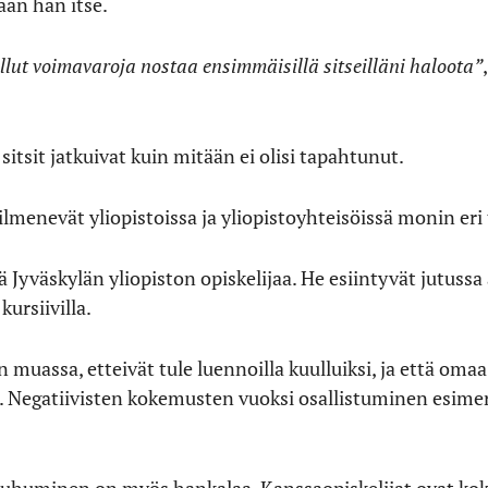
ään hän itse.
ollut voimavaroja nostaa ensimmäisillä sitseilläni haloota”
 sitsit jatkuivat kuin mitään ei olisi tapahtunut.
ilmenevät yliopistoissa ja yliopistoyhteisöissä monin eri
ä Jyväskylän yliopiston opiskelijaa. He esiintyvät jutuss
kursiivilla.
muassa, etteivät tule luennoilla kuulluiksi, ja että oma
. Negatiivisten kokemusten vuoksi osallistuminen esimer