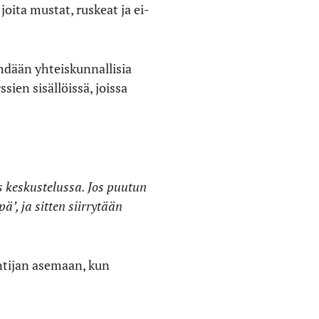
joita mustat, ruskeat ja ei-
hdään yhteiskunnallisia
ien sisällöissä, joissa
s keskustelussa. Jos puutun
ä’, ja sitten siirrytään
untijan asemaan, kun