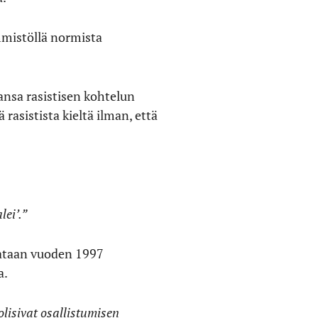
emmistöllä normista
ansa rasistisen kohtelun
asistista kieltä ilman, että
lei’.”
tataan vuoden 1997
a.
olisivat osallistumisen