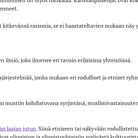
uhuminen on myös hankalaa. Kanssaopiskelijat ovat kok
ienneet.
ut kitkevänsä rasismia, se ei haastateltavien mukaan näy 
 ilmiö, joka ilmenee eri tavoin erilaisissa yhteisöissä.
tajärjestelmää, jonka mukaan eri rodulliset ja etniset ryh
ksi mustiin kohdistuvana syrjintänä, muslimivastaisuuten
isi laajan jutun
. Siinä etniseen tai näkyvään rodulliste
vat yliopiston ja yliopistoyhteisön syrjivästä kulttuurist