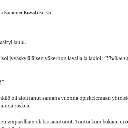
na Komonen
Kuvat:
Err Or
ältyi laulu.
eisoi jyväskyläläisen yökerhon lavalla ja lauloi:
”Ykkönen s
!”
henkilö oli aloittanut samana vuonna opiskelemaan yhteis
ä ainoa ruskea.
n ympärillään oli kiusaantunut. Tuntui kuin kukaan ei ol