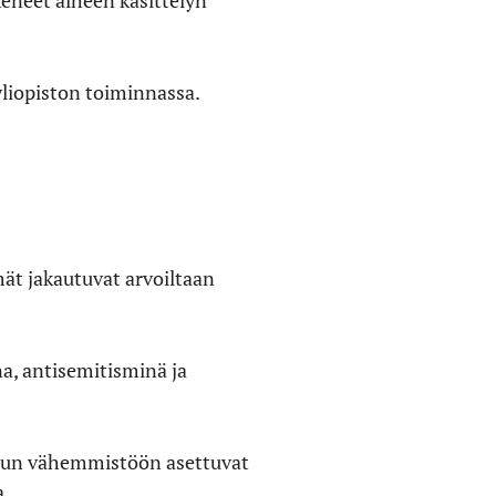
eneet aiheen käsittelyn
yliopiston toiminnassa.
mät jakautuvat arvoiltaan
a, antisemitisminä ja
ttuun vähemmistöön asettuvat
a.