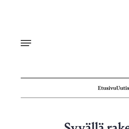
Siirry
suoraan
sisältöön
Etusivu
Uutis
Syvällä rak