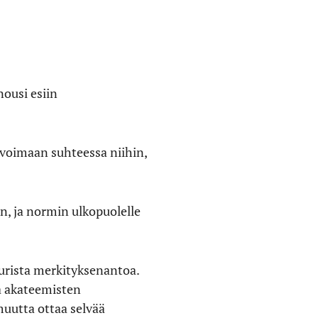
ousi esiin
 voimaan suhteessa niihin,
n, ja normin ulkopuolelle
tuurista merkityksenantoa.
a akateemisten
uutta ottaa selvää