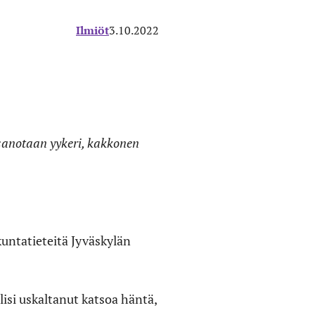
Ilmiöt
3.10.2022
anotaan yykeri, kakkonen
kuntatieteitä Jyväskylän
isi uskaltanut katsoa häntä,