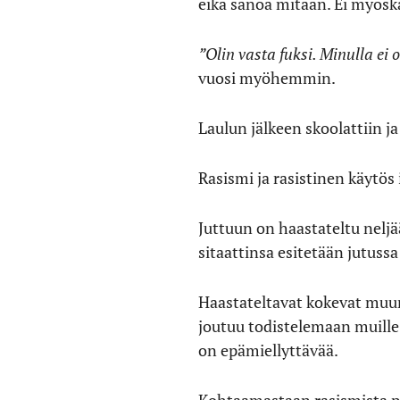
eikä sanoa mitään. Ei myösk
”Olin vasta fuksi. Minulla ei 
vuosi myöhemmin.
Laulun jälkeen skoolattiin ja
Rasismi ja rasistinen käytös 
Juttuun on haastateltu neljä
sitaattinsa esitetään jutussa 
Haastateltavat kokevat muun 
joutuu todistelemaan muille
on epämiellyttävää.