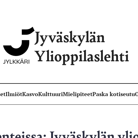
Jyväskylän
Ylioppilaslehti
et
Ilmiöt
Kasvo
Kulttuuri
Mielipiteet
Paska kotiseutu
O
enteissa: Jyväskylän yli