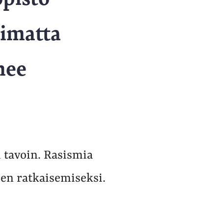
limatta
nee
i tavoin. Rasismia
ien ratkaisemiseksi.