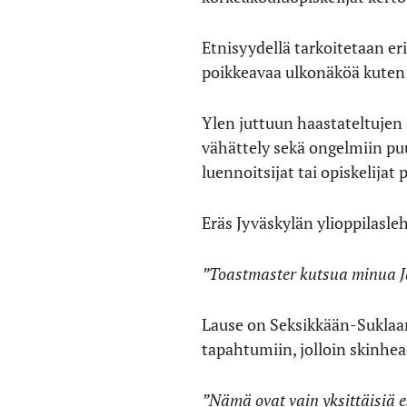
Etnisyydellä tarkoitetaan eri
poikkeavaa ulkonäköä kuten 
Ylen juttuun haastateltujen
vähättely sekä ongelmiin puu
luennoitsijat tai opiskelijat 
Eräs Jyväskylän ylioppilasle
”Toastmaster kutsua minua Jac
Lause on Seksikkään-Suklaan
tapahtumiin, jolloin skinhe
”Nämä ovat vain yksittäisiä es