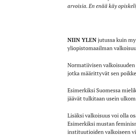
arvoisia. En enää käy opiske
NIIN YLEN
jutussa kuin my
yliopistomaailman valkoisu
Normatiivisen valkoisuuden 
jotka määrittyvät sen poikk
Esimerkiksi Suomessa mielik
jäävät tulkitaan usein ulkoma
Lisäksi valkoisuus voi olla o
Esimerkiksi mustan feminis
instituutioiden valkoiseen 