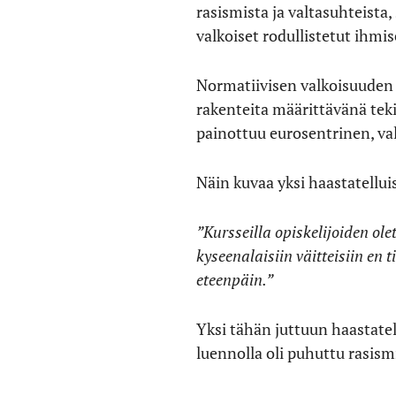
rasismista ja valtasuhteista,
valkoiset rodullistetut ihmis
Normatiivisen valkoisuuden 
rakenteita määrittävänä teki
painottuu eurosentrinen, v
Näin kuvaa yksi haastatellui
”Kursseilla opiskelijoiden ol
kyseenalaisiin väitteisiin en 
eteenpäin.”
Yksi tähän juttuun haastatel
luennolla oli puhuttu rasism