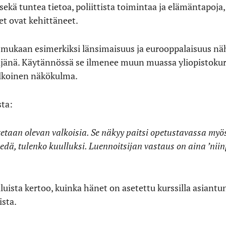
 sekä tuntea tietoa, poliittista toimintaa ja elämäntapoja, 
et ovat kehittäneet.
mukaan esimerkiksi länsimaisuus ja eurooppalaisuus nä
jänä. Käytännössä se ilmenee muun muassa yliopistokurss
alkoinen näkökulma.
sta:
etetaan olevan valkoisia. Se näkyy paitsi opetustavassa myö
tiedä, tulenko kuulluksi. Luennoitsijan vastaus on aina ’niinp
luista kertoo, kuinka hänet on asetettu kurssilla asiant
ista.