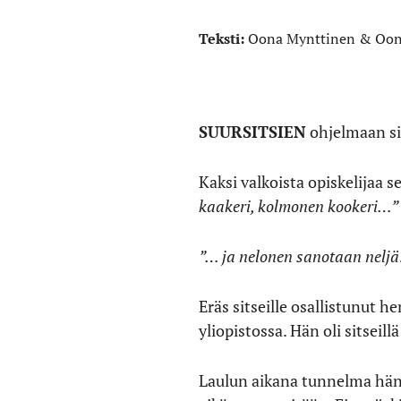
Teksti:
Oona Mynttinen & Oo
SUURSITSIEN
ohjelmaan sis
Kaksi valkoista opiskelijaa s
kaakeri, kolmonen kookeri…”
”… ja nelonen sanotaan neljä
Eräs sitseille osallistunut 
yliopistossa. Hän oli sitseill
Laulun aikana tunnelma häne