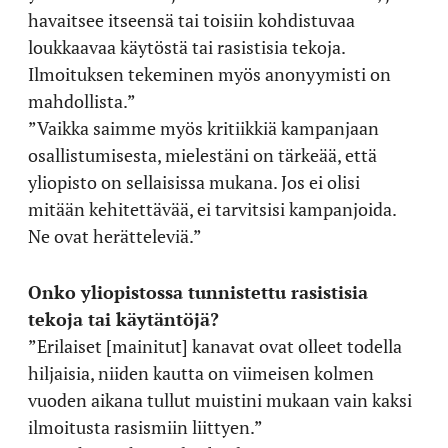
havaitsee itseensä tai toisiin kohdistuvaa
loukkaavaa käytöstä tai rasistisia tekoja.
Ilmoituksen tekeminen myös anonyymisti on
mahdollista.”
”Vaikka saimme myös kritiikkiä kampanjaan
osallistumisesta, mielestäni on tärkeää, että
yliopisto on sellaisissa mukana. Jos ei olisi
mitään kehitettävää, ei tarvitsisi kampanjoida.
Ne ovat herätteleviä.”
Onko yliopistossa tunnistettu rasistisia
tekoja tai käytäntöjä?
”Erilaiset [mainitut] kanavat ovat olleet todella
hiljaisia, niiden kautta on viimeisen kolmen
vuoden aikana tullut muistini mukaan vain kaksi
ilmoitusta rasismiin liittyen.”