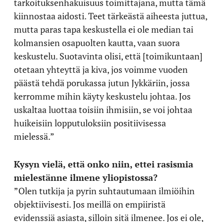
tarkoituksenhakuisuus toimittajana, mutta tämä
kiinnostaa aidosti. Teet tärkeästä aiheesta juttua,
mutta paras tapa keskustella ei ole median tai
kolmansien osapuolten kautta, vaan suora
keskustelu. Suotavinta olisi, että [toimikuntaan]
otetaan yhteyttä ja kiva, jos voimme vuoden
päästä tehdä porukassa jutun Jykkäriin, jossa
kerromme mihin käyty keskustelu johtaa. Jos
uskaltaa luottaa toisiin ihmisiin, se voi johtaa
huikeisiin lopputuloksiin positiivisessa
mielessä.”
Kysyn vielä, että onko niin, ettei rasismia
mielestänne ilmene yliopistossa?
”Olen tutkija ja pyrin suhtautumaan ilmiöihin
objektiivisesti. Jos meillä on empiiristä
evidenssiä asiasta, silloin sitä ilmenee. Jos ei ole,