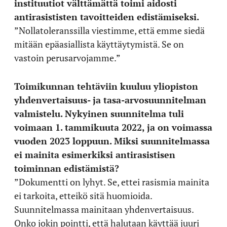
instituutiot välttämättä toimi aidosti
antirasististen tavoitteiden edistämiseksi.
”Nollatoleranssilla viestimme, että emme siedä
mitään epäasiallista käyttäytymistä. Se on
vastoin perusarvojamme.”
Toimikunnan tehtäviin kuuluu yliopiston
yhdenvertaisuus- ja tasa-arvosuunnitelman
valmistelu. Nykyinen suunnitelma tuli
voimaan 1. tammikuuta 2022, ja on voimassa
vuoden 2023 loppuun. Miksi suunnitelmassa
ei mainita esimerkiksi antirasistisen
toiminnan edistämistä?
”Dokumentti on lyhyt. Se, ettei rasismia mainita
ei tarkoita, etteikö sitä huomioida.
Suunnitelmassa mainitaan yhdenvertaisuus.
Onko jokin pointti, että halutaan käyttää juuri