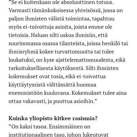
”Se ei kuitenkaan ole absoluuttinen totuus.
Varmasti tämänkokoisessa yhteisössä, jossa on
paljon ihmisten välistä toimintaa, tapahtuu
myös ei-toivottuja asioita, joista emme ole
tietoisia. Haluan silti uskoa ihmisiin, että
suurimmassa osassa tilanteista, joissa henkilö tai
ihmisryhmä kokee turvattomuutta tai tulee
loukatuksi, on kyse ajattelemattomuudesta, eikä
tarkoituksellisesta käytöksestä. Silti ihmisten
kokemukset ovat tosia, eikä ei-toivottua
käyttäytymistä välttämättä huomaa
enemmistöön kuuluvana. Kokemukset tulee aina
ottaa vakavasti, ja puuttua asioihin.”
Kuinka yliopisto kitkee rasismia?
”On kaksi tasoa. Ensimmäinen on
institutionaalinen taso, johon lukeutuvat