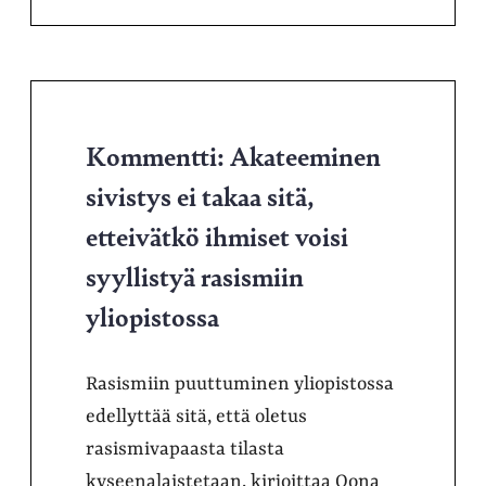
Kommentti: Akateeminen
sivistys ei takaa sitä,
etteivätkö ihmiset voisi
syyllistyä rasismiin
yliopistossa
Rasismiin puuttuminen yliopistossa
edellyttää sitä, että oletus
rasismivapaasta tilasta
kyseenalaistetaan, kirjoittaa Oona