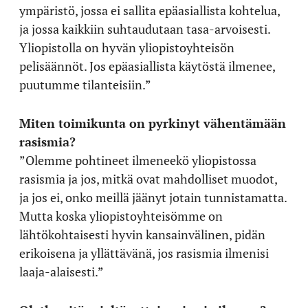
ympäristö, jossa ei sallita epäasiallista kohtelua,
ja jossa kaikkiin suhtaudutaan tasa-arvoisesti.
Yliopistolla on hyvän yliopistoyhteisön
pelisäännöt. Jos epäasiallista käytöstä ilmenee,
puutumme tilanteisiin.”
Miten toimikunta on pyrkinyt vähentämään
rasismia?
”Olemme pohtineet ilmeneekö yliopistossa
rasismia ja jos, mitkä ovat mahdolliset muodot,
ja jos ei, onko meillä jäänyt jotain tunnistamatta.
Mutta koska yliopistoyhteisömme on
lähtökohtaisesti hyvin kansainvälinen, pidän
erikoisena ja yllättävänä, jos rasismia ilmenisi
laaja-alaisesti.”