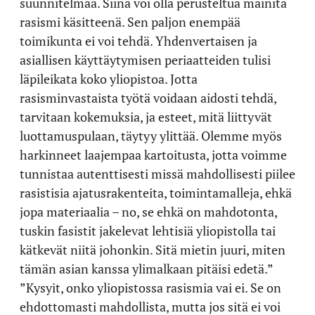
suunnitelmaa. Siinä voi olla perusteltua mainita
rasismi käsitteenä. Sen paljon enempää
toimikunta ei voi tehdä. Yhdenvertaisen ja
asiallisen käyttäytymisen periaatteiden tulisi
läpileikata koko yliopistoa. Jotta
rasisminvastaista työtä voidaan aidosti tehdä,
tarvitaan kokemuksia, ja esteet, mitä liittyvät
luottamuspulaan, täytyy ylittää. Olemme myös
harkinneet laajempaa kartoitusta, jotta voimme
tunnistaa autenttisesti missä mahdollisesti piilee
rasistisia ajatusrakenteita, toimintamalleja, ehkä
jopa materiaalia – no, se ehkä on mahdotonta,
tuskin fasistit jakelevat lehtisiä yliopistolla tai
kätkevät niitä johonkin. Sitä mietin juuri, miten
tämän asian kanssa ylimalkaan pitäisi edetä.”
”Kysyit, onko yliopistossa rasismia vai ei. Se on
ehdottomasti mahdollista, mutta jos sitä ei voi