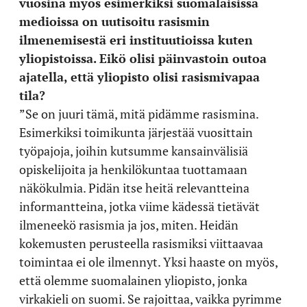
vuosina myös esimerkiksi suomalaisissa
medioissa on uutisoitu rasismin
ilmenemisestä eri instituutioissa kuten
yliopistoissa. Eikö olisi päinvastoin outoa
ajatella, että yliopisto olisi rasismivapaa
tila?
”Se on juuri tämä, mitä pidämme rasismina.
Esimerkiksi toimikunta järjestää vuosittain
työpajoja, joihin kutsumme kansainvälisiä
opiskelijoita ja henkilökuntaa tuottamaan
näkökulmia. Pidän itse heitä relevantteina
informantteina, jotka viime kädessä tietävät
ilmeneekö rasismia ja jos, miten. Heidän
kokemusten perusteella rasismiksi viittaavaa
toimintaa ei ole ilmennyt. Yksi haaste on myös,
että olemme suomalainen yliopisto, jonka
virkakieli on suomi. Se rajoittaa, vaikka pyrimme