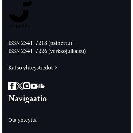
Jyväskylän
Ylioppilaslehti
ISSN 2341-7218 (painettu)
ISSN 2341-7226 (verkkojulkaisu)
Katso yhteystiedot >
Facebook
Twitter
Instagram
YouTube
SoundCloud
Navigaatio
Ota yhteyttä