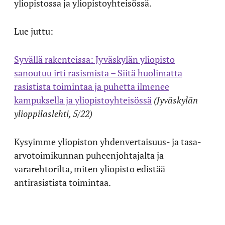
yliopistossa ja yliopistoyhteisössä.
Lue juttu:
Syvällä rakenteissa: Jyväskylän yliopisto
sanoutuu irti rasismista – Siitä huolimatta
rasistista toimintaa ja puhetta ilmenee
kampuksella ja yliopistoyhteisössä
(Jyväskylän
ylioppilaslehti, 5/22)
Kysyimme yliopiston yhdenvertaisuus- ja tasa-
arvotoimikunnan puheenjohtajalta ja
vararehtorilta, miten yliopisto edistää
antirasistista toimintaa.