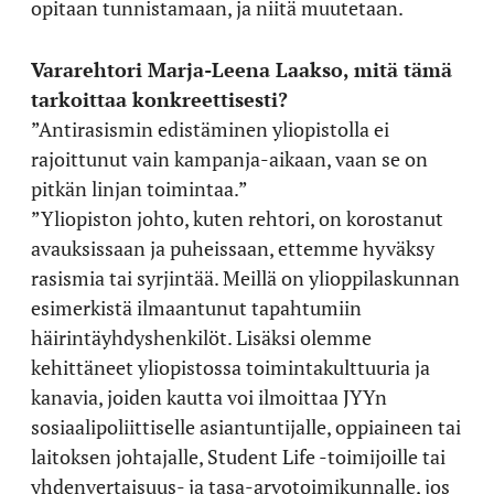
opitaan tunnistamaan, ja niitä muutetaan.
Vararehtori Marja-Leena Laakso, mitä tämä
tarkoittaa konkreettisesti?
”Antirasismin edistäminen yliopistolla ei
rajoittunut vain kampanja-aikaan, vaan se on
pitkän linjan toimintaa.”
”Yliopiston johto, kuten rehtori, on korostanut
avauksissaan ja puheissaan, ettemme hyväksy
rasismia tai syrjintää. Meillä on ylioppilaskunnan
esimerkistä ilmaantunut tapahtumiin
häirintäyhdyshenkilöt. Lisäksi olemme
kehittäneet yliopistossa toimintakulttuuria ja
kanavia, joiden kautta voi ilmoittaa JYYn
sosiaalipoliittiselle asiantuntijalle, oppiaineen tai
laitoksen johtajalle, Student Life -toimijoille tai
yhdenvertaisuus- ja tasa-arvotoimikunnalle, jos