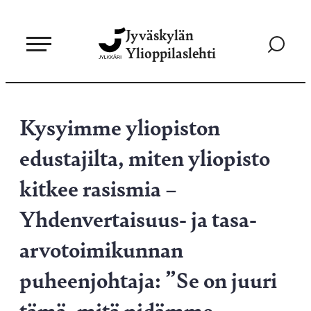
Siirry
Jyväskylän
suoraan
Siirry
Ylioppilaslehti
sisältöön
hakusivul
Kysyimme yliopiston
edustajilta, miten yliopisto
kitkee rasismia –
Yhdenvertaisuus- ja tasa-
arvotoimikunnan
puheenjohtaja: ”Se on juuri
tämä, mitä pidämme