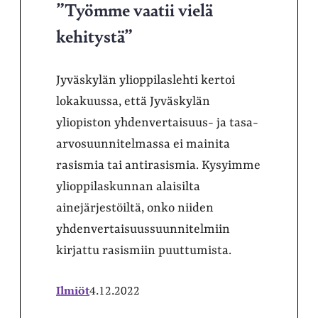
”Työmme vaatii vielä
kehitystä”
Jyväskylän ylioppilaslehti kertoi
lokakuussa, että Jyväskylän
yliopiston yhdenvertaisuus- ja tasa-
arvosuunnitelmassa ei mainita
rasismia tai antirasismia. Kysyimme
ylioppilaskunnan alaisilta
ainejärjestöiltä, onko niiden
yhdenvertaisuussuunnitelmiin
kirjattu rasismiin puuttumista.
Ilmiöt
4.12.2022