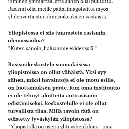
ihminen ymmärtää, että siihen olisi puututtu.
Rasismi olisi meille paitsi imagohaitta myös
yhdenvertaisten ihmisoikeuksien vastaista.”
Yliopistossa ei siis tunnusteta rasismin
olemassaoloa?
”Kuten sanoin, haluamme evidenssiä.”
Rasismikeskustelu suomalaisissa
yliopistoissa on ollut vähäistä. Yksi syy
siihen, miksi havaintoja ei ole tuotu esille,
on luottamuksen puute. Kun oma instituutio
ei ole tehnyt aloitteita antirasismin
edistämiseksi, keskustelulle ei ole ollut
turvallista tilaa. Millä tavoin tätä on
edistetty Jyväskylän yliopistossa?
”Yliopistolla on useita yhteyshenkilöitä – oma