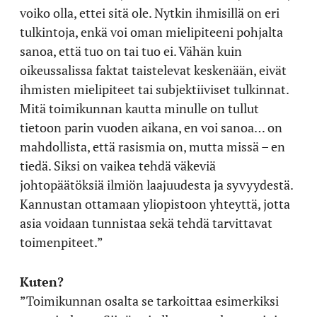
voiko olla, ettei sitä ole. Nytkin ihmisillä on eri
tulkintoja, enkä voi oman mielipiteeni pohjalta
sanoa, että tuo on tai tuo ei. Vähän kuin
oikeussalissa faktat taistelevat keskenään, eivät
ihmisten mielipiteet tai subjektiiviset tulkinnat.
Mitä toimikunnan kautta minulle on tullut
tietoon parin vuoden aikana, en voi sanoa… on
mahdollista, että rasismia on, mutta missä – en
tiedä. Siksi on vaikea tehdä väkeviä
johtopäätöksiä ilmiön laajuudesta ja syvyydestä.
Kannustan ottamaan yliopistoon yhteyttä, jotta
asia voidaan tunnistaa sekä tehdä tarvittavat
toimenpiteet.”
Kuten?
”Toimikunnan osalta se tarkoittaa esimerkiksi