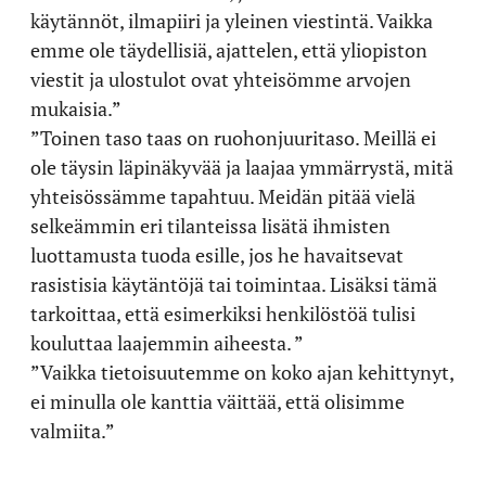
käytännöt, ilmapiiri ja yleinen viestintä. Vaikka
emme ole täydellisiä, ajattelen, että yliopiston
viestit ja ulostulot ovat yhteisömme arvojen
mukaisia.”
”Toinen taso taas on ruohonjuuritaso. Meillä ei
ole täysin läpinäkyvää ja laajaa ymmärrystä, mitä
yhteisössämme tapahtuu. Meidän pitää vielä
selkeämmin eri tilanteissa lisätä ihmisten
luottamusta tuoda esille, jos he havaitsevat
rasistisia käytäntöjä tai toimintaa. Lisäksi tämä
tarkoittaa, että esimerkiksi henkilöstöä tulisi
kouluttaa laajemmin aiheesta. ”
”Vaikka tietoisuutemme on koko ajan kehittynyt,
ei minulla ole kanttia väittää, että olisimme
valmiita.”