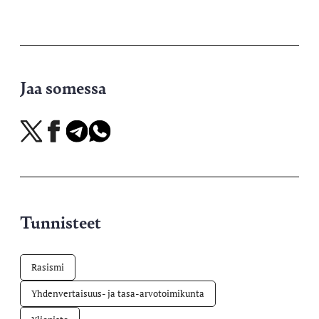
Jaa somessa
Jaa
Jaa
Jaa
Jaa
X-
Facebookissa
Telegramissa
WhatsAppissa
palvelussa
Tunnisteet
Rasismi
Yhdenvertaisuus- ja tasa-arvotoimikunta