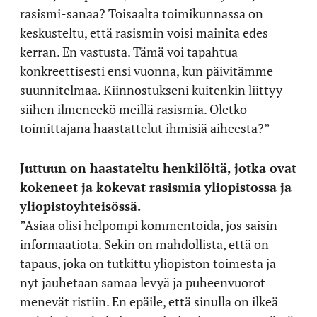
rasismi-sanaa? Toisaalta toimikunnassa on
keskusteltu, että rasismin voisi mainita edes
kerran. En vastusta. Tämä voi tapahtua
konkreettisesti ensi vuonna, kun päivitämme
suunnitelmaa. Kiinnostukseni kuitenkin liittyy
siihen ilmeneekö meillä rasismia. Oletko
toimittajana haastattelut ihmisiä aiheesta?”
Juttuun on haastateltu henkilöitä, jotka ovat
kokeneet ja kokevat rasismia yliopistossa ja
yliopistoyhteisössä.
”Asiaa olisi helpompi kommentoida, jos saisin
informaatiota. Sekin on mahdollista, että on
tapaus, joka on tutkittu yliopiston toimesta ja
nyt jauhetaan samaa levyä ja puheenvuorot
menevät ristiin. En epäile, että sinulla on ilkeä