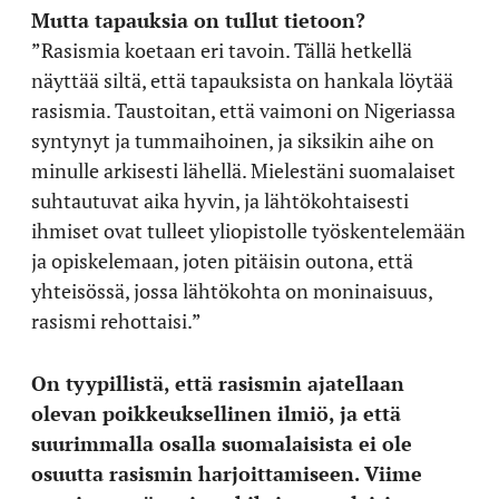
Mutta tapauksia on tullut tietoon?
”Rasismia koetaan eri tavoin. Tällä hetkellä
näyttää siltä, että tapauksista on hankala löytää
rasismia. Taustoitan, että vaimoni on Nigeriassa
syntynyt ja tummaihoinen, ja siksikin aihe on
minulle arkisesti lähellä. Mielestäni suomalaiset
suhtautuvat aika hyvin, ja lähtökohtaisesti
ihmiset ovat tulleet yliopistolle työskentelemään
ja opiskelemaan, joten pitäisin outona, että
yhteisössä, jossa lähtökohta on moninaisuus,
rasismi rehottaisi.”
On tyypillistä, että rasismin ajatellaan
olevan poikkeuksellinen ilmiö, ja että
suurimmalla osalla suomalaisista ei ole
osuutta rasismin harjoittamiseen. Viime