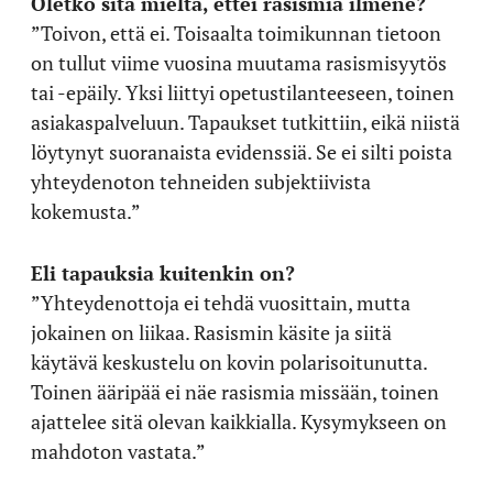
Oletko sitä mieltä, ettei rasismia ilmene?
”Toivon, että ei. Toisaalta toimikunnan tietoon
on tullut viime vuosina muutama rasismisyytös
tai -epäily. Yksi liittyi opetustilanteeseen, toinen
asiakaspalveluun. Tapaukset tutkittiin, eikä niistä
löytynyt suoranaista evidenssiä. Se ei silti poista
yhteydenoton tehneiden subjektiivista
kokemusta.”
Eli tapauksia kuitenkin on?
”Yhteydenottoja ei tehdä vuosittain, mutta
jokainen on liikaa. Rasismin käsite ja siitä
käytävä keskustelu on kovin polarisoitunutta.
Toinen ääripää ei näe rasismia missään, toinen
ajattelee sitä olevan kaikkialla. Kysymykseen on
mahdoton vastata.”