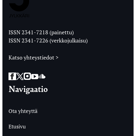
Jyväskylän
Ylioppilaslehti
ISSN 2341-7218 (painettu)
ISSN 2341-7226 (verkkojulkaisu)
Katso yhteystiedot >
Facebook
Twitter
Instagram
YouTube
SoundCloud
Navigaatio
Ota yhteyttä
Etusivu