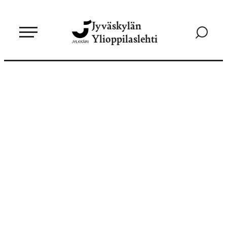
Siirry
Jyväskylän
suoraan
Siirry
Ylioppilaslehti
sisältöön
hakusivul