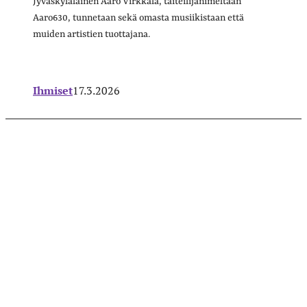
Jyväskyläläinen Aaro Virkkala, taiteilijanimeltään
Aaro630, tunnetaan sekä omasta musiikistaan että
muiden artistien tuottajana.
Ihmiset
17.3.2026