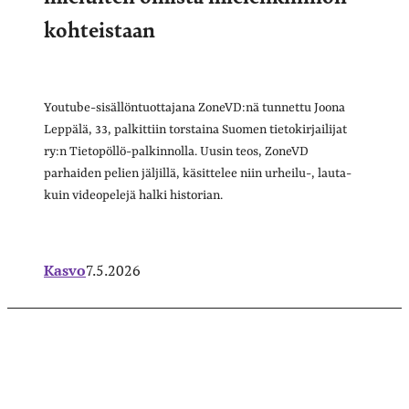
kohteistaan
Youtube-sisällöntuottajana ZoneVD:nä tunnettu Joona
Leppälä, 33, palkittiin torstaina Suomen tietokirjailijat
ry:n Tietopöllö-palkinnolla. Uusin teos, ZoneVD
parhaiden pelien jäljillä, käsittelee niin urheilu-, lauta-
kuin videopelejä halki historian.
Kasvo
7.5.2026