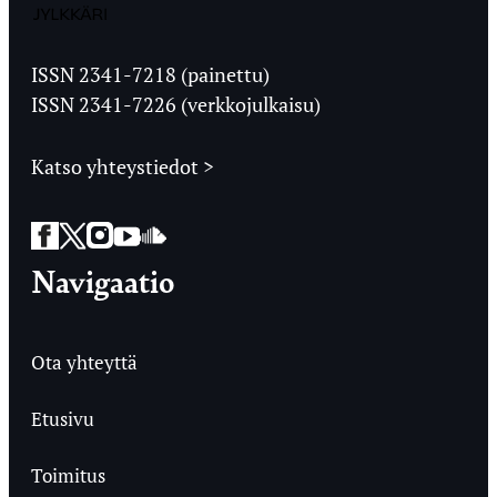
Jyväskylän
Ylioppilaslehti
ISSN 2341-7218 (painettu)
ISSN 2341-7226 (verkkojulkaisu)
Katso yhteystiedot >
Facebook
Twitter
Instagram
YouTube
SoundCloud
Navigaatio
Ota yhteyttä
Etusivu
Toimitus