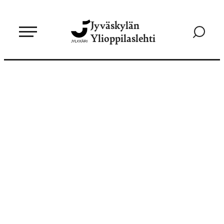
Siirry
Jyväskylän
suoraan
Siirry
Ylioppilaslehti
sisältöön
hakusivul