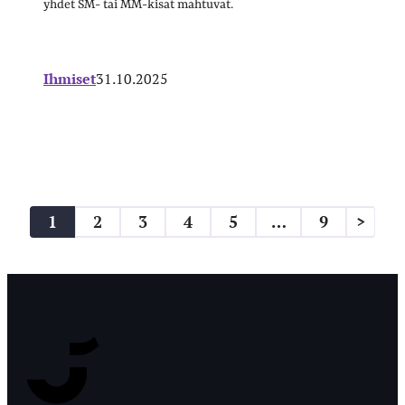
yhdet SM- tai MM-kisat mahtuvat.
Ihmiset
31.10.2025
Artikkelien
1
2
3
4
5
…
9
>
sivutus