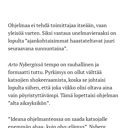
Ohjelmaa ei tehdä toimittajaa itseään, vaan
yleisöä varten. Siksi vastaus unelmavieraaksi on
lopulta ”ajankohtaisimmat haastateltavat juuri
seuraavana sunnuntaina”.
Arto Nybergissä
tempo on rauhallinen ja
formaatti tuttu. Pyrkimys on ollut välttää
katsojien shokeeraamista, koska se johtaisi
lopulta siihen, että joka viikko olisi oltava aina
vain pöyristyttävämpi. Tämä lopettaisi ohjelman
”alta aikayksikön”.
”Ideana ohjelmanteossa on saada katsojalle
enemmän ahaa- kuin oho-elämys”, Nyberg