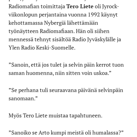
Radiomafian toimittaja
Tero Liete
oli Jyrock-
viikonlopun perjantaina vuonna 1992 käynyt
kehottamassa Nybergiä lähettämään
työnäytteen Radiomafiaan. Hän oli siihen
mennessä tehnyt sisältöä Radio Jyväskylälle ja
Ylen Radio Keski-Suomelle.
”Sanoin, että jos tulet ja selvin päin kerrot tuon
saman huomenna, niin sitten voin uskoa.”
”Se perhana tuli seuraavana päivänä selvinpäin
sanomaan.”
Myös Tero Liete muistaa tapahtuneen.
”Sanoiko se Arto kumpi meistä oli humalassa?”