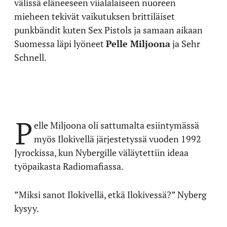
välissä eläneeseen viialalaiseen nuoreen
mieheen tekivät vaikutuksen brittiläiset
punkbändit kuten Sex Pistols ja samaan aikaan
Suomessa läpi lyöneet
Pelle Miljoona
ja Sehr
Schnell.
P
elle Miljoona oli sattumalta esiintymässä
myös Ilokivellä järjestetyssä vuoden 1992
Jyrockissa, kun Nybergille väläytettiin ideaa
työpaikasta Radiomafiassa.
”Miksi sanot Ilokivellä, etkä Ilokivessä?” Nyberg
kysyy.