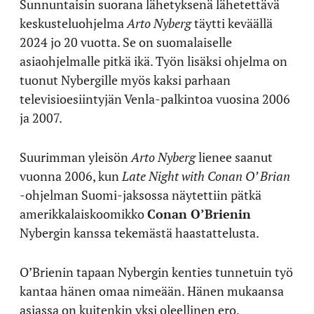
Sunnuntaisin suorana lähetyksenä lähetettävä
keskusteluohjelma
Arto Nyberg
täytti keväällä
2024 jo 20 vuotta. Se on suomalaiselle
asiaohjelmalle pitkä ikä. Työn lisäksi ohjelma on
tuonut Nybergille myös kaksi parhaan
televisioesiintyjän Venla-palkintoa vuosina 2006
ja 2007.
Suurimman yleisön
Arto Nyberg
lienee saanut
vuonna 2006, kun
Late Night with Conan O’ Brian
-ohjelman Suomi-jaksossa näytettiin pätkä
amerikkalaiskoomikko
Conan O’Brienin
Nybergin kanssa tekemästä haastattelusta.
O’Brienin tapaan Nybergin kenties tunnetuin työ
kantaa hänen omaa nimeään. Hänen mukaansa
asiassa on kuitenkin yksi oleellinen ero.