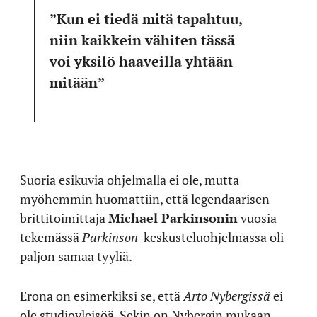
”Kun ei tiedä mitä tapahtuu,
niin kaikkein vähiten tässä
voi yksilö haaveilla yhtään
mitään”
Suoria esikuvia ohjelmalla ei ole, mutta
myöhemmin huomattiin, että legendaarisen
brittitoimittaja
Michael Parkinsonin
vuosia
tekemässä
Parkinson
-keskusteluohjelmassa oli
paljon samaa tyyliä.
Erona on esimerkiksi se, että
Arto Nybergissä
ei
ole studioyleisöä. Sekin on Nybergin mukaan