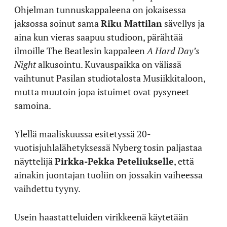
Ohjelman tunnuskappaleena on jokaisessa
jaksossa soinut sama
Riku Mattilan
sävellys ja
aina kun vieras saapuu studioon, pärähtää
ilmoille The Beatlesin kappaleen
A Hard Day’s
Night
alkusointu. Kuvauspaikka on välissä
vaihtunut Pasilan studiotalosta Musiikkitaloon,
mutta muutoin jopa istuimet ovat pysyneet
samoina.
Ylellä maaliskuussa esitetyssä 20-
vuotisjuhlalähetyksessä Nyberg tosin paljastaa
näyttelijä
Pirkka-Pekka Peteliukselle
, että
ainakin juontajan tuoliin on jossakin vaiheessa
vaihdettu tyyny.
Usein haastatteluiden virikkeenä käytetään