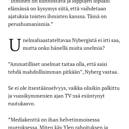
”Ihminen on kiinnostava ja loppujen lopuksi
elämässä on kysymys siitä, että vaihdetaan
ajatuksia toisten ihmisten kanssa. Tämä on
perushumanismia.”
U
nelmahaastateltavaa Nybergistä ei irti saa,
mutta onko hänellä muita unelmia?
”Ammatilliset unelmat taitaa olla, että saisi
tehdä mahdollisimman pitkään”, Nyberg vastaa.
Se ei ole itsestäänselvyys, vaikka olisikin palkittu
ja vuosikymmenien ajan TV:ssä esiintynyt
ruutukasvo.
”Mediakenttä on ihan helvetinmoisessa
murroksessa. Miten käy Ylen rahoituksen ja