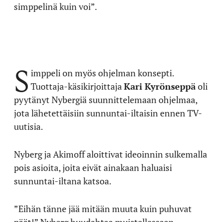
simppelinä kuin voi”.
S
imppeli on myös ohjelman konsepti.
Tuottaja-käsikirjoittaja
Kari Kyrönseppä
oli
pyytänyt Nybergiä suunnittelemaan ohjelmaa,
jota lähetettäisiin sunnuntai-iltaisin ennen TV-
uutisia.
Nyberg ja Akimoff aloittivat ideoinnin sulkemalla
pois asioita, joita eivät ainakaan haluaisi
sunnuntai-iltana katsoa.
”Eihän tänne jää mitään muuta kuin puhuvat