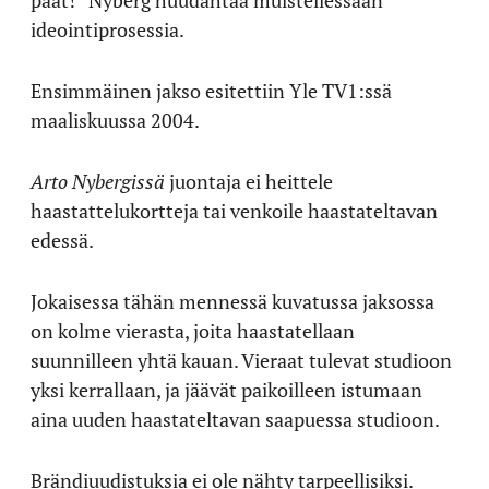
päät!” Nyberg huudahtaa muistellessaan
ideointiprosessia.
Ensimmäinen jakso esitettiin Yle TV1:ssä
maaliskuussa 2004.
Arto Nybergissä
juontaja ei heittele
haastattelukortteja tai venkoile haastateltavan
edessä.
Jokaisessa tähän mennessä kuvatussa jaksossa
on kolme vierasta, joita haastatellaan
suunnilleen yhtä kauan. Vieraat tulevat studioon
yksi kerrallaan, ja jäävät paikoilleen istumaan
aina uuden haastateltavan saapuessa studioon.
Brändiuudistuksia ei ole nähty tarpeellisiksi.