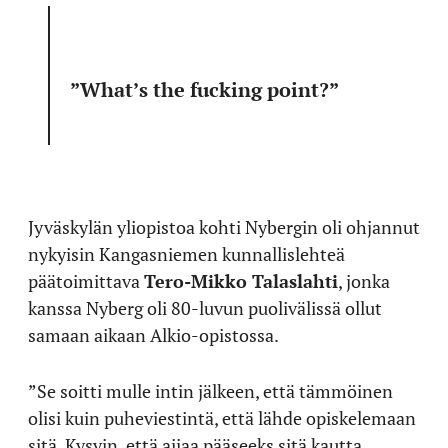
”What’s the fucking point?”
Jyväskylän yliopistoa kohti Nybergin oli ohjannut
nykyisin Kangasniemen kunnallislehteä
päätoimittava
Tero-Mikko Talaslahti
, jonka
kanssa Nyberg oli 80-luvun puolivälissä ollut
samaan aikaan Alkio-opistossa.
”Se soitti mulle intin jälkeen, että tämmöinen
olisi kuin puheviestintä, että lähde opiskelemaan
sitä. Kysyin, että aijaa pääseeks sitä kautta