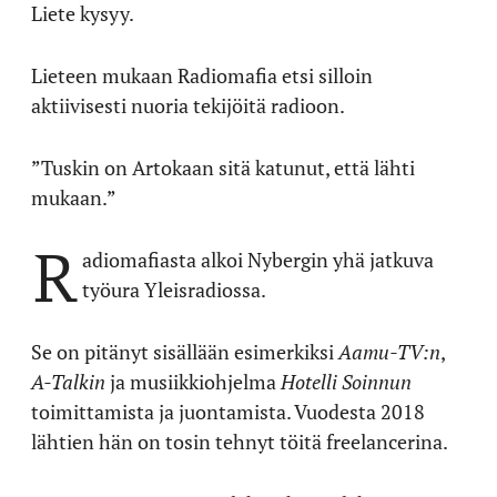
Liete kysyy.
Lieteen mukaan Radiomafia etsi silloin
aktiivisesti nuoria tekijöitä radioon.
”Tuskin on Artokaan sitä katunut, että lähti
mukaan.”
R
adiomafiasta alkoi Nybergin yhä jatkuva
työura Yleisradiossa.
Se on pitänyt sisällään esimerkiksi
Aamu-TV:n
,
A-Talkin
ja musiikkiohjelma
Hotelli Soinnun
toimittamista ja juontamista. Vuodesta 2018
lähtien hän on tosin tehnyt töitä freelancerina.