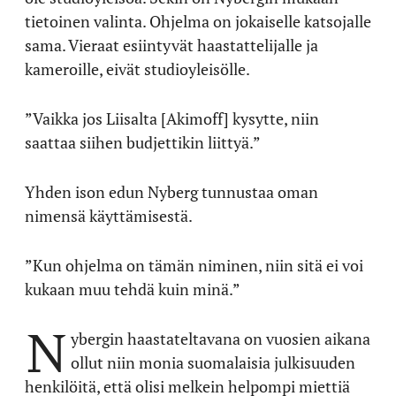
tietoinen valinta. Ohjelma on jokaiselle katsojalle
sama. Vieraat esiintyvät haastattelijalle ja
kameroille, eivät studioyleisölle.
”Vaikka jos Liisalta [Akimoff] kysytte, niin
saattaa siihen budjettikin liittyä.”
Yhden ison edun Nyberg tunnustaa oman
nimensä käyttämisestä.
”Kun ohjelma on tämän niminen, niin sitä ei voi
kukaan muu tehdä kuin minä.”
N
ybergin haastateltavana on vuosien aikana
ollut niin monia suomalaisia julkisuuden
henkilöitä, että olisi melkein helpompi miettiä