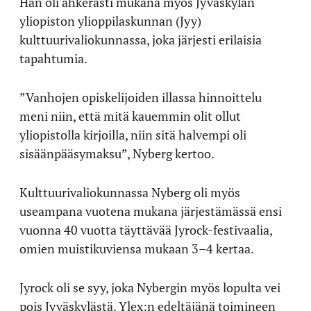
Hän oli ahkerasti mukana myös Jyväskylän
yliopiston ylioppilaskunnan (Jyy)
kulttuurivaliokunnassa, joka järjesti erilaisia
tapahtumia.
”Vanhojen opiskelijoiden illassa hinnoittelu
meni niin, että mitä kauemmin olit ollut
yliopistolla kirjoilla, niin sitä halvempi oli
sisäänpääsymaksu”, Nyberg kertoo.
Kulttuurivaliokunnassa Nyberg oli myös
useampana vuotena mukana järjestämässä ensi
vuonna 40 vuotta täyttävää Jyrock-festivaalia,
omien muistikuviensa mukaan 3–4 kertaa.
Jyrock oli se syy, joka Nybergin myös lopulta vei
pois Jyväskylästä. Ylex:n edeltäjänä toimineen