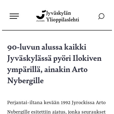
Siirry
Jyväskylän
suoraan
Siirry
Ylioppilaslehti
sisältöön
hakusivul
90-luvun alussa kaikki
Jyväskylässä pyöri Ilokiven
ympärillä, ainakin Arto
Nybergille
Perjantai-iltana kevään 1992 Jyrockissa Arto
Nybergille esitettiin ajatus, jonka seuraukset