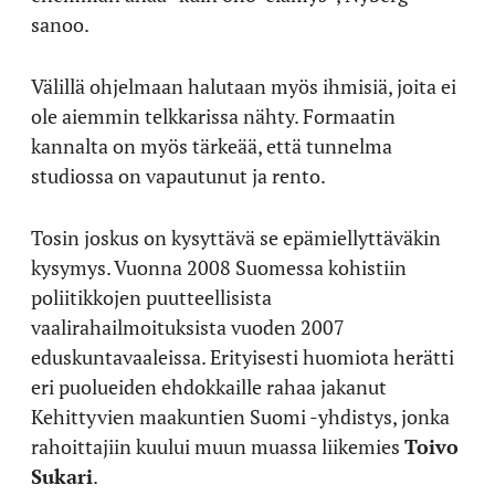
sanoo.
Välillä ohjelmaan halutaan myös ihmisiä, joita ei
ole aiemmin telkkarissa nähty. Formaatin
kannalta on myös tärkeää, että tunnelma
studiossa on vapautunut ja rento.
Tosin joskus on kysyttävä se epämiellyttäväkin
kysymys. Vuonna 2008 Suomessa kohistiin
poliitikkojen puutteellisista
vaalirahailmoituksista vuoden 2007
eduskuntavaaleissa. Erityisesti huomiota herätti
eri puolueiden ehdokkaille rahaa jakanut
Kehittyvien maakuntien Suomi -yhdistys, jonka
rahoittajiin kuului muun muassa liikemies
Toivo
Sukari
.