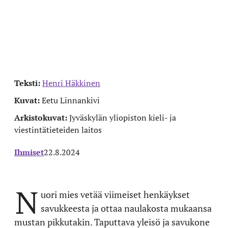
Teksti:
Henri Häkkinen
Kuvat:
Eetu Linnankivi
Arkistokuvat:
Jyväskylän yliopiston kieli- ja
viestintätieteiden laitos
Ihmiset
22.8.2024
N
uori mies vetää viimeiset henkäykset
savukkeesta ja ottaa naulakosta mukaansa
mustan pikkutakin. Taputtava yleisö ja savukone