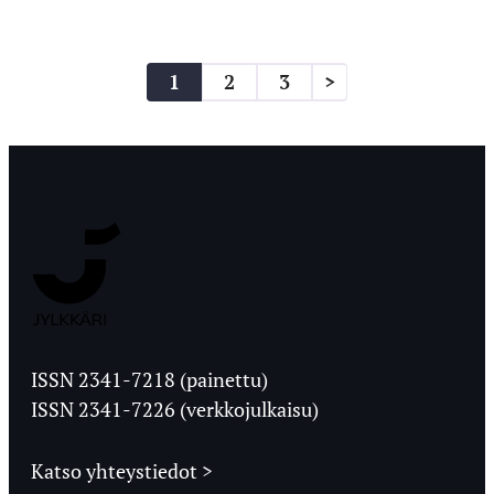
Artikkelien
1
2
3
>
sivutus
Jyväskylän
Ylioppilaslehti
ISSN 2341-7218 (painettu)
ISSN 2341-7226 (verkkojulkaisu)
Katso yhteystiedot >