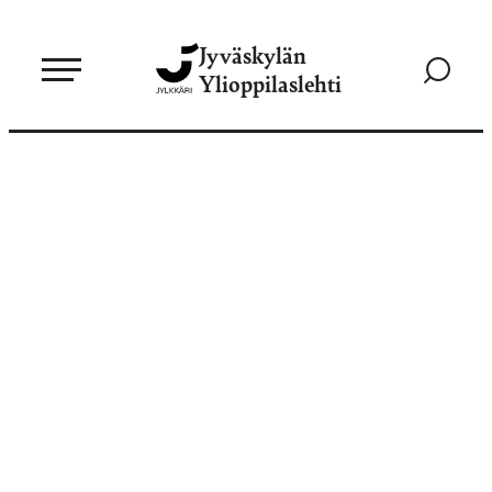
Siirry
Jyväskylän
suoraan
Siirry
Ylioppilaslehti
sisältöön
hakusivul