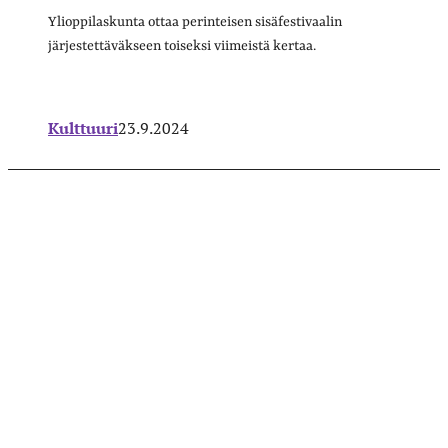
Ylioppilaskunta ottaa perinteisen sisäfestivaalin
järjestettäväkseen toiseksi viimeistä kertaa.
Kulttuuri
23.9.2024