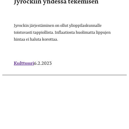
Jyrockiin yhdessä tekemisen”
Jyrockin järjestäminen on ollut ylioppilaskunnalle
toistuvasti tappiollista. Inflaatiosta huolimatta lippujen
hintaa ei haluta korottaa.
Kulttuuri
6.2.2023