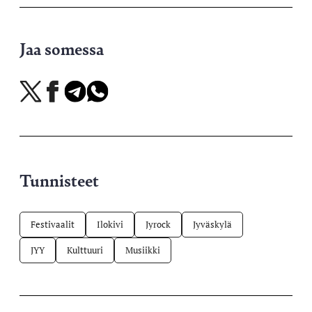
Jaa somessa
Jaa
Jaa
Jaa
Jaa
X-
Facebookissa
Telegramissa
WhatsAppissa
palvelussa
Tunnisteet
Festivaalit
Ilokivi
Jyrock
Jyväskylä
JYY
Kulttuuri
Musiikki