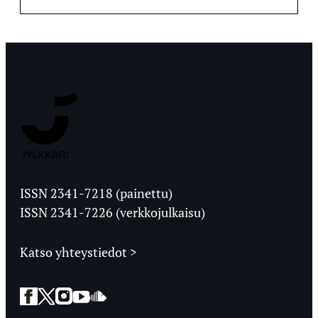
Jyväskylän
Ylioppilaslehti
ISSN 2341-7218 (painettu)
ISSN 2341-7226 (verkkojulkaisu)
Katso yhteystiedot >
Facebook
Twitter
Instagram
YouTube
SoundCloud