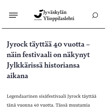
Siirry
Jyväskylän
suoraan
Siirry
Ylioppilaslehti
sisältöön
hakusivul
Jyrock täyttää 40 vuotta –
näin festivaali on näkynyt
Jylkkärissä historiansa
aikana
Legendaarinen sisäfestivaali Jyrock täyttää
tänä vuonna 40 vuotta. Tässä muutamia