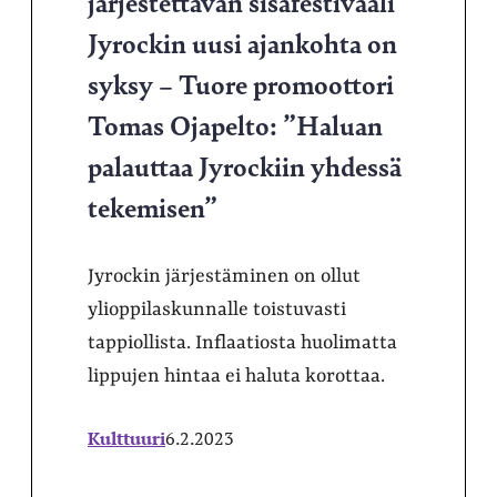
järjestettävän sisäfestivaali
Jyrockin uusi ajankohta on
syksy – Tuore promoottori
Tomas Ojapelto: ”Haluan
palauttaa Jyrockiin yhdessä
tekemisen”
Jyrockin järjestäminen on ollut
ylioppilaskunnalle toistuvasti
tappiollista. Inflaatiosta huolimatta
lippujen hintaa ei haluta korottaa.
Kulttuuri
6.2.2023