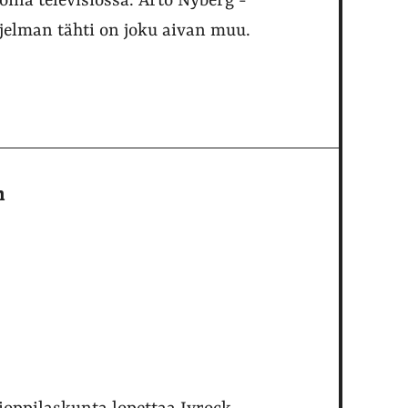
ina televisiossa. Arto Nyberg -
jelman tähti on joku aivan muu.
n