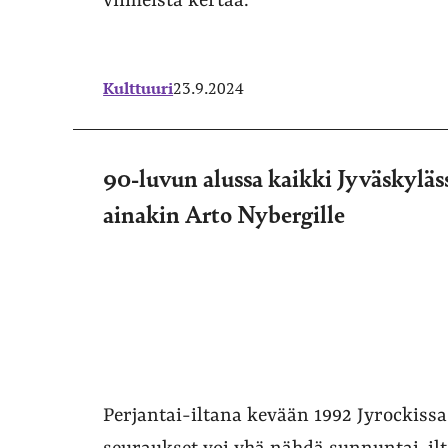
viimeistä kertaa.
Kulttuuri
23.9.2024
90-luvun alussa kaikki Jyväskyläs
ainakin Arto Nybergille
Perjantai-iltana kevään 1992 Jyrockissa 