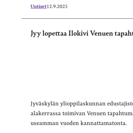
Uutiset
12.9.2025
Jyy lopettaa Ilokivi Venuen tapa
Jyväskylän ylioppilaskunnan edustajist
alakerrassa toimivan Venuen tapahtuma
useamman vuoden kannattamatonta.