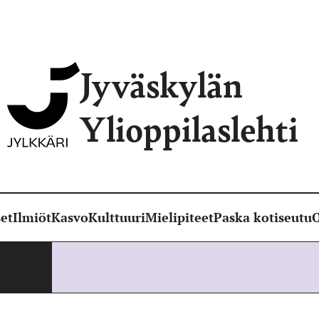
Jyväskylän
Ylioppilaslehti
et
Ilmiöt
Kasvo
Kulttuuri
Mielipiteet
Paska kotiseutu
O