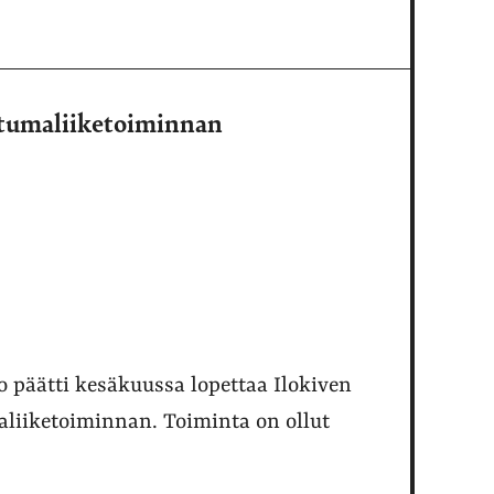
htumaliiketoiminnan
o päätti kesäkuussa lopettaa Ilokiven
liiketoiminnan. Toiminta on ollut