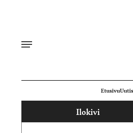
Siirry
suoraan
sisältöön
Etusivu
Uutis
Ilokivi