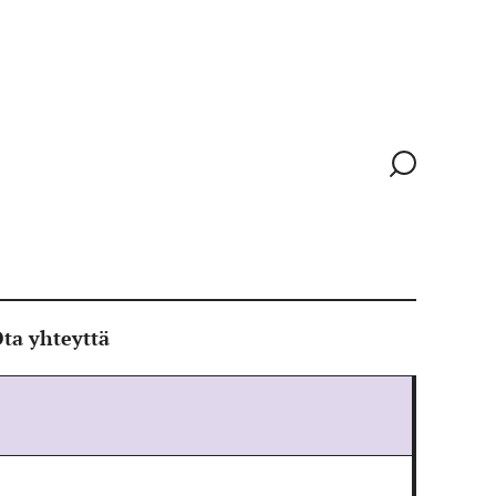
Siirry
hakusivull
ta yhteyttä