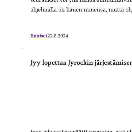
seuraukset voi yhä nähdä sunnuntai-ilto
ohjelmalla on hänen nimensä, mutta oh
Ihmiset
22.8.2024
Jyy lopettaa Jyrockin järjestämise