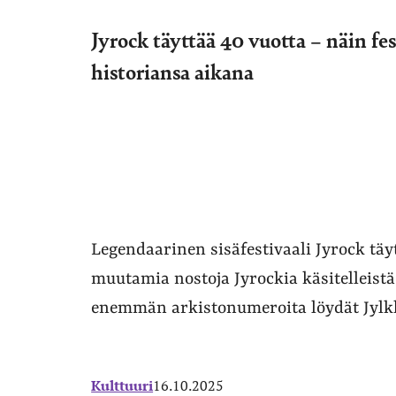
Jyrock täyttää 40 vuotta – näin fe
historiansa aikana
Legendaarinen sisäfestivaali Jyrock täy
muutamia nostoja Jyrockia käsitelleistä 
enemmän arkistonumeroita löydät Jylkk
Kulttuuri
16.10.2025