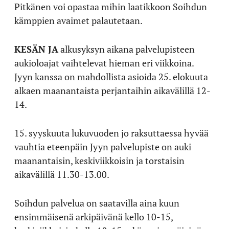
Pitkänen voi opastaa mihin laatikkoon Soihdun
kämppien avaimet palautetaan.
KESÄN JA
alkusyksyn aikana palvelupisteen
aukioloajat vaihtelevat hieman eri viikkoina.
Jyyn kanssa on mahdollista asioida 25. elokuuta
alkaen maanantaista perjantaihin aikavälillä 12-
14.
15. syyskuuta lukuvuoden jo raksuttaessa hyvää
vauhtia eteenpäin Jyyn palvelupiste on auki
maanantaisin, keskiviikkoisin ja torstaisin
aikavälillä 11.30-13.00.
Soihdun palvelua on saatavilla aina kuun
ensimmäisenä arkipäivänä kello 10-15,