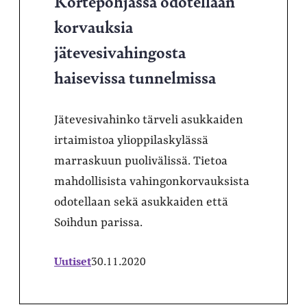
Kortepohjassa odotellaan
korvauksia
jätevesivahingosta
haisevissa tunnelmissa
Jätevesivahinko tärveli asukkaiden
irtaimistoa ylioppilaskylässä
marraskuun puolivälissä. Tietoa
mahdollisista vahingonkorvauksista
odotellaan sekä asukkaiden että
Soihdun parissa.
Uutiset
30.11.2020