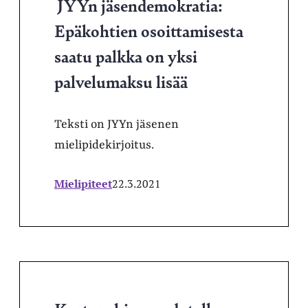
JYYn jäsendemokratia:
Epäkohtien osoittamisesta
saatu palkka on yksi
palvelumaksu lisää
Teksti on JYYn jäsenen
mielipidekirjoitus.
Mielipiteet
22.3.2021