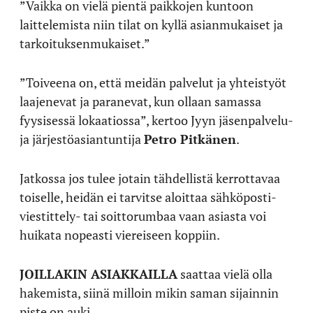
”Vaikka on vielä pientä paikkojen kuntoon
laittelemista niin tilat on kyllä asianmukaiset ja
tarkoituksenmukaiset.”
”Toiveena on, että meidän palvelut ja yhteistyöt
laajenevat ja paranevat, kun ollaan samassa
fyysisessä lokaatiossa”, kertoo Jyyn jäsenpalvelu-
ja järjestöasiantuntija
Petro Pitkänen
.
Jatkossa jos tulee jotain tähdellistä kerrottavaa
toiselle, heidän ei tarvitse aloittaa sähköposti-
viestittely- tai soittorumbaa vaan asiasta voi
huikata nopeasti viereiseen koppiin.
JOILLAKIN ASIAKKAILLA
saattaa vielä olla
hakemista, siinä milloin mikin saman sijainnin
piste on auki.