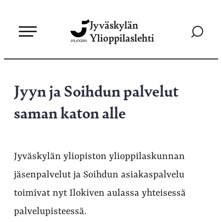
Siirry
Jyväskylän
suoraan
Siirry
Ylioppilaslehti
sisältöön
hakusivul
Jyyn ja Soihdun palvelut
saman katon alle
Jyväskylän yliopiston ylioppilaskunnan
jäsenpalvelut ja Soihdun asiakaspalvelu
toimivat nyt Ilokiven aulassa yhteisessä
palvelupisteessä.