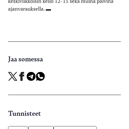
keskiviikkoisin kello 12-15 sekä muina päivinä
ajanvarauksella. ▬
Jaa somessa
Jaa
Jaa
Jaa
Jaa
X-
Facebookissa
Telegramissa
WhatsAppissa
palvelussa
Tunnisteet