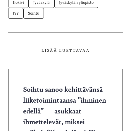
Ilokivi
Jyväskylä
Jyväskylän yliopisto
JYY
Soihtu
LISÄÄ LUETTAVAA
Soihtu sanoo kehittävänsä
liiketoimintaansa ”ihminen
edellä” — asukkaat
ihmettelevät, miksei