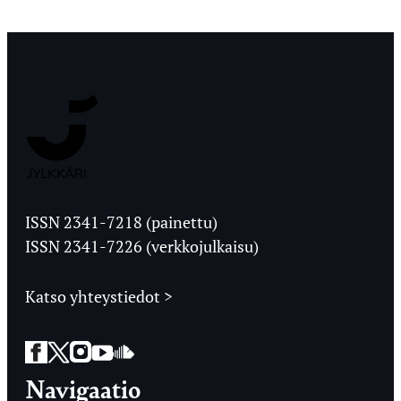
Jyväskylän
Ylioppilaslehti
ISSN 2341-7218 (painettu)
ISSN 2341-7226 (verkkojulkaisu)
Katso yhteystiedot >
Facebook
Twitter
Instagram
YouTube
SoundCloud
Navigaatio