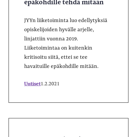
epäkohdille tehdä mitään
JYYn liiketoiminta luo edellytyksiä
opiskelijoiden hyvälle arjelle,
linjattiin vuonna 2019.
Liiketoimintaa on kuitenkin
kritisoitu siitä, ettei se tee
havaituille epäkohdille mitään.
Uutiset
1.2.2021