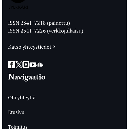
Jyväskylän
Ylioppilaslehti
ISSN 2341-7218 (painettu)
ISSN 2341-7226 (verkkojulkaisu)
Katso yhteystiedot >
Facebook
Twitter
Instagram
YouTube
SoundCloud
Navigaatio
Ota yhteyttä
Etusivu
Toimitus