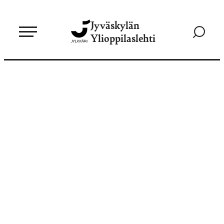
Siirry
Jyväskylän
suoraan
Siirry
Ylioppilaslehti
sisältöön
hakusivul