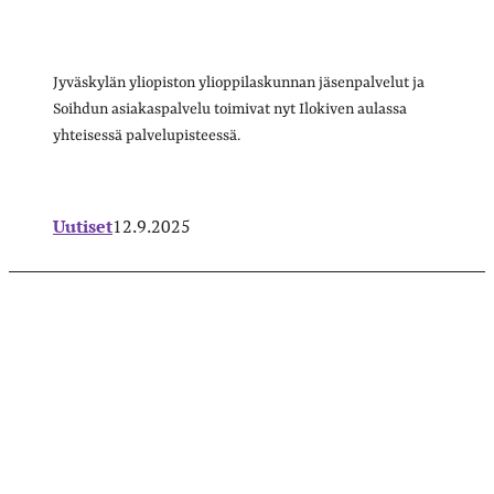
Jyväskylän yliopiston ylioppilaskunnan jäsenpalvelut ja
Soihdun asiakaspalvelu toimivat nyt Ilokiven aulassa
yhteisessä palvelupisteessä.
Uutiset
12.9.2025