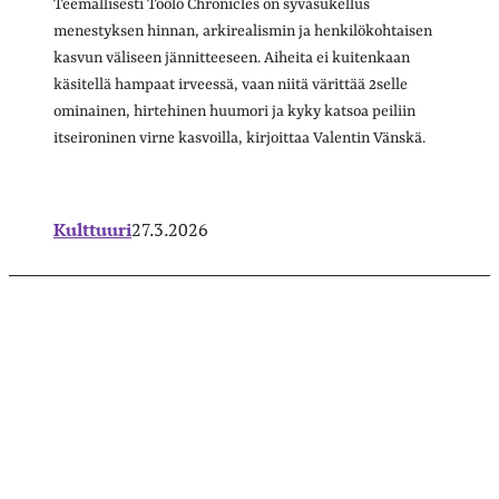
Teemallisesti Töölö Chronicles on syväsukellus
menestyksen hinnan, arkirealismin ja henkilökohtaisen
kasvun väliseen jännitteeseen. Aiheita ei kuitenkaan
käsitellä hampaat irveessä, vaan niitä värittää 2selle
ominainen, hirtehinen huumori ja kyky katsoa peiliin
itseironinen virne kasvoilla, kirjoittaa Valentin Vänskä.
Kulttuuri
27.3.2026