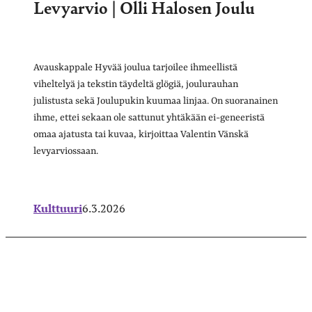
Levyarvio | Olli Halosen Joulu
Avauskappale Hyvää joulua tarjoilee ihmeellistä
viheltelyä ja tekstin täydeltä glögiä, joulurauhan
julistusta sekä Joulupukin kuumaa linjaa. On suoranainen
ihme, ettei sekaan ole sattunut yhtäkään ei-geneeristä
omaa ajatusta tai kuvaa, kirjoittaa Valentin Vänskä
levyarviossaan.
Kulttuuri
6.3.2026