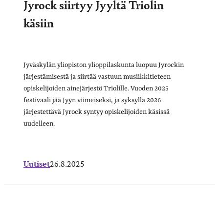
Jyrock siirtyy Jyyltä Triolin
käsiin
Jyväskylän yliopiston ylioppilaskunta luopuu Jyrockin
järjestämisestä ja siirtää vastuun musiikkitieteen
opiskelijoiden ainejärjestö Triolille. Vuoden 2025
festivaali jää Jyyn viimeiseksi, ja syksyllä 2026
järjestettävä Jyrock syntyy opiskelijoiden käsissä
uudelleen.
Uutiset
26.8.2025