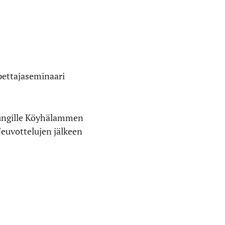
pettajaseminaari
pungille Köyhälammen
Neuvottelujen jälkeen