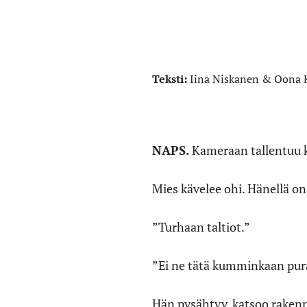
Teksti:
Iina Niskanen & Oona
NAPS.
Kameraan tallentuu 
Mies kävelee ohi. Hänellä on 
”Turhaan taltiot.”
”Ei ne tätä kumminkaan pur
Hän pysähtyy, katsoo raken