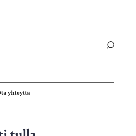
Siirry
hakusivull
ta yhteyttä
i tulla