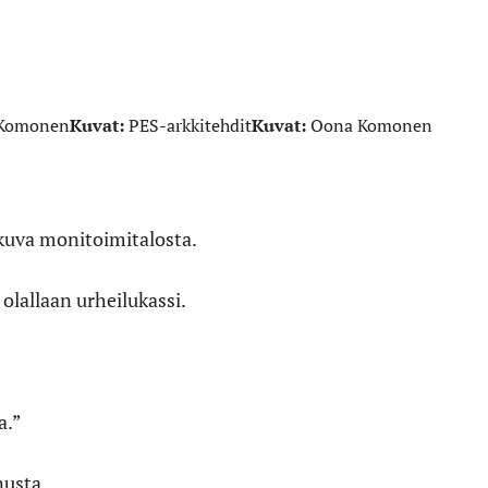
 Komonen
Kuvat:
PES-arkkitehdit
Kuvat:
Oona Komonen
kuva monitoimitalosta.
olallaan urheilukassi.
a.”
nusta.