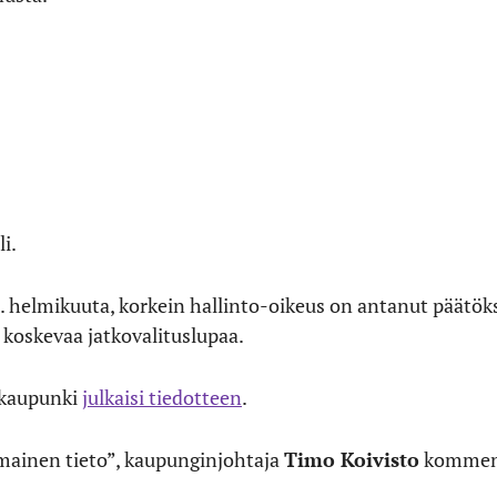
i.
 helmikuuta, korkein hallinto-oikeus on antanut päätök
koskevaa jatkovalituslupaa.
 kaupunki
julkaisi tiedotteen
.
mainen tieto”, kaupunginjohtaja
Timo Koivisto
kommen