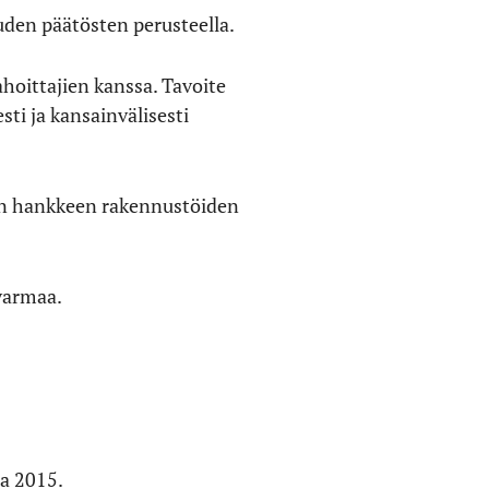
euden päätösten perusteella.
oittajien kanssa. Tavoite
ti ja kansainvälisesti
sen hankkeen rakennustöiden
varmaa.
sa 2015.