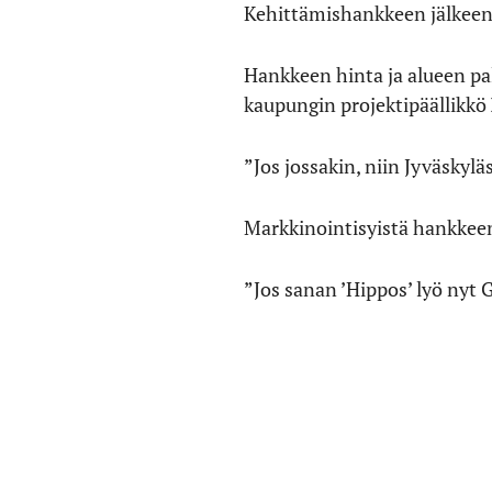
Kehittämishankkeen jälkeen ol
Hankkeen hinta ja alueen pa
kaupungin projektipäällikkö
”Jos jossakin, niin Jyväskyl
Markkinointisyistä hankkeen
”Jos sanan ’Hippos’ lyö nyt G