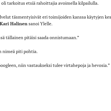
i tarkoitus etsiä rahoittajia avoimella kilpailulla.
lvelut täsmentyisivät eri toimijoiden kanssa käytyjen ke
Kari Halinen
sanoi Ylelle.
ässä tällainen pitäisi saada onnistumaan.”
 nimeä piti pohtia.
oogleen, niin vastaukseksi tulee virtahepoja ja hevosia.”