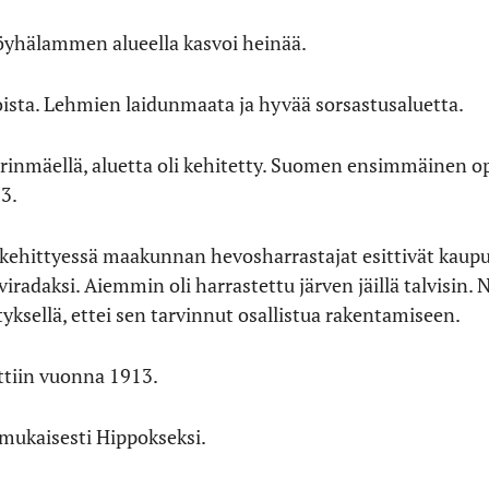
yhälammen alueella kasvoi heinää.
oista. Lehmien laidunmaata ja hyvää sorsastusaluetta.
arinmäellä, aluetta oli kehitetty. Suomen ensimmäinen o
3.
kehittyessä maakunnan hevosharrastajat esittivät kau
radaksi. Aiemmin oli harrastettu järven jäillä talvisin. 
tyksellä, ettei sen tarvinnut osallistua rakentamiseen.
ttiin vuonna 1913.
 mukaisesti Hippokseksi.