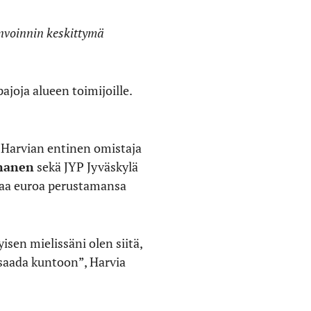
invoinnin keskittymä
pajoja alueen toimijoille.
s Harvian entinen omistaja
nanen
sekä JYP Jyväskylä
onaa euroa perustamansa
isen mielissäni olen siitä,
n saada kuntoon”, Harvia