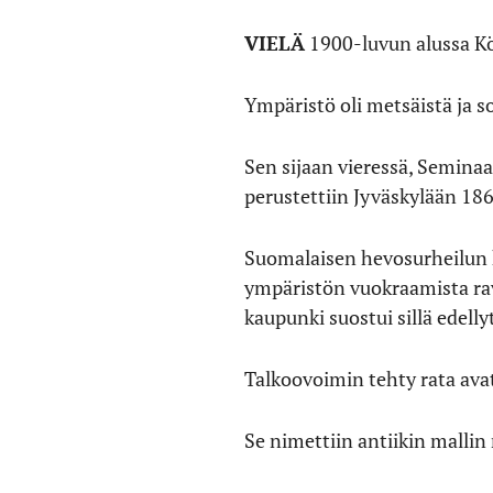
VIELÄ
1900-luvun alussa Kö
Ympäristö oli metsäistä ja s
Sen sijaan vieressä, Semina
perustettiin Jyväskylään 186
Suomalaisen hevosurheilun 
ympäristön vuokraamista ravi
kaupunki suostui sillä edelly
Talkoovoimin tehty rata ava
Se nimettiin antiikin mallin