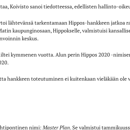
ttaa, Koivisto sanoi tiedotteessa, edellisten hallinto-oik
toi lähtevänsä tarkentamaan Hippos-hankkeen jatkoa rah
tin kaupunginosaan, Hippokselle, valmistuisi kansallises
invoinnin keskus.
 miltei kymmenen vuotta. Alun perin Hippos 2020 -nimi
020.
ta hankkeen toteutuminen ei kuitenkaan vieläkään ole 
htipontinen nimi:
Master Plan
. Se valmistui tammikuus