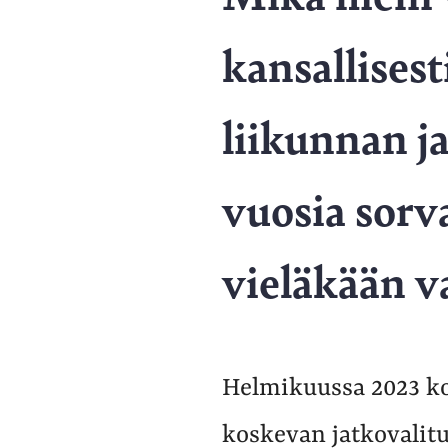
kansallisest
liikunnan j
vuosia sorv
vieläkään 
Helmikuussa 2023 ko
koskevan jatkovalitu