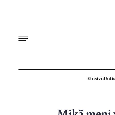
Siirry
suoraan
sisältöön
Etusivu
Uutis
Mikä meni v