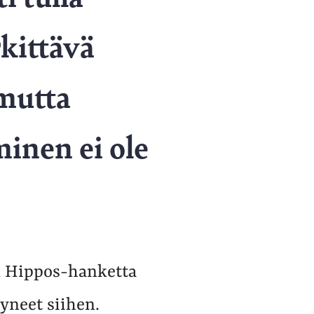
rkittävä
 mutta
inen ei ole
n Hippos-hanketta
yneet siihen.