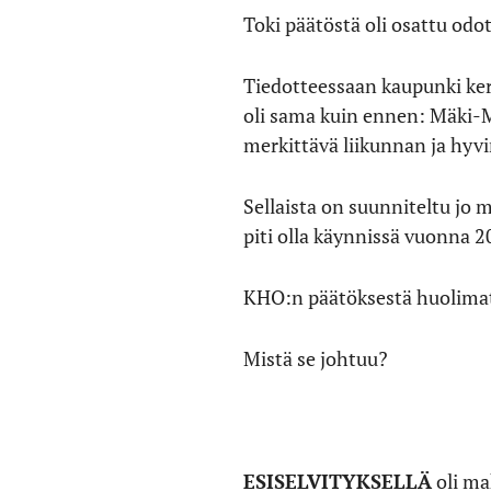
Toki päätöstä oli osattu odo
Tiedotteessaan kaupunki ker
oli sama kuin ennen: Mäki-Ma
merkittävä liikunnan ja hyv
Sellaista on suunniteltu jo
piti olla käynnissä vuonna 2
KHO:n päätöksestä huolimat
Mistä se johtuu?
ESISELVITYKSELLÄ
oli ma