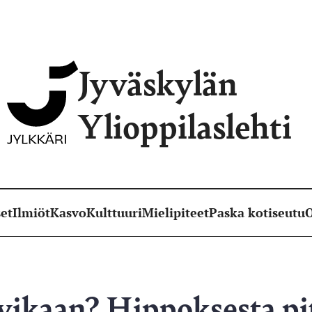
Jyväskylän
Ylioppilaslehti
et
Ilmiöt
Kasvo
Kulttuuri
Mielipiteet
Paska kotiseutu
O
ikaan? Hippoksesta pit