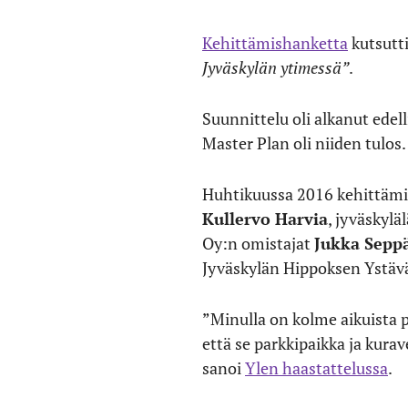
Kehittämishanketta
kutsutt
Jyväskylän ytimessä”
.
Suunnittelu oli alkanut edell
Master Plan oli niiden tulos.
Huhtikuussa 2016 kehittämish
Kullervo Harvia
, jyväskylä
Oy:n omistajat
Jukka Sepp
Jyväskylän Hippoksen Ystävä
”Minulla on kolme aikuista po
että se parkkipaikka ja kura
sanoi
Ylen haastattelussa
.