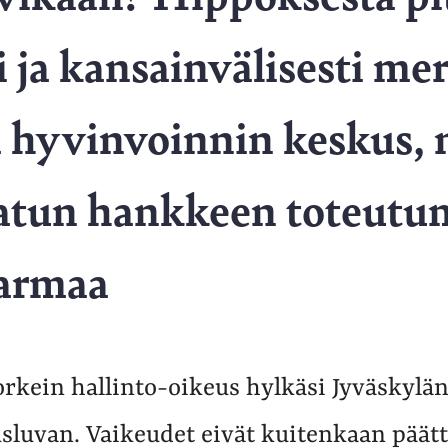
i ja kansainvälisesti me
a hyvinvoinnin keskus,
atun hankkeen toteutum
varmaa
rkein hallinto-oikeus hylkäsi Jyväskylä
sluvan. Vaikeudet eivät kuitenkaan päätt