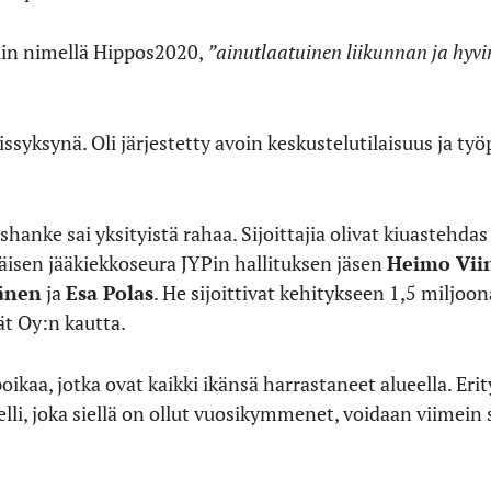
iin nimellä Hippos2020,
”ainutlaatuinen liikunnan ja hyv
issyksynä. Oli järjestetty avoin keskustelutilaisuus ja työ
anke sai yksityistä rahaa. Sijoittajia olivat kiuastehda
läisen jääkiekkoseura JYPin hallituksen jäsen
Heimo Vii
änen
ja
Esa Polas
. He sijoittivat kehitykseen 1,5 miljo
t Oy:n kautta.
ikaa, jotka ovat kaikki ikänsä harrastaneet alueella. Erity
velli, joka siellä on ollut vuosikymmenet, voidaan viimei