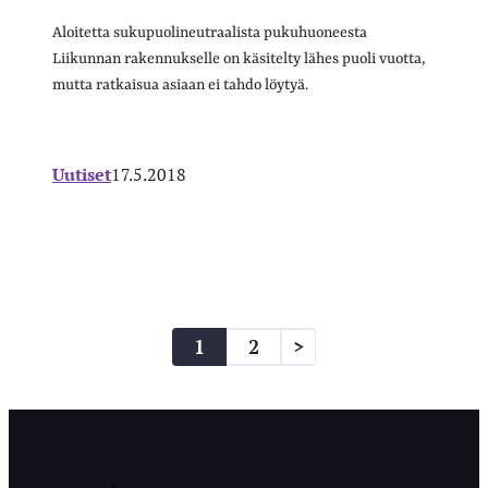
Aloitetta sukupuolineutraalista pukuhuoneesta
Liikunnan rakennukselle on käsitelty lähes puoli vuotta,
mutta ratkaisua asiaan ei tahdo löytyä.
Uutiset
17.5.2018
Artikkelien
1
2
>
sivutus