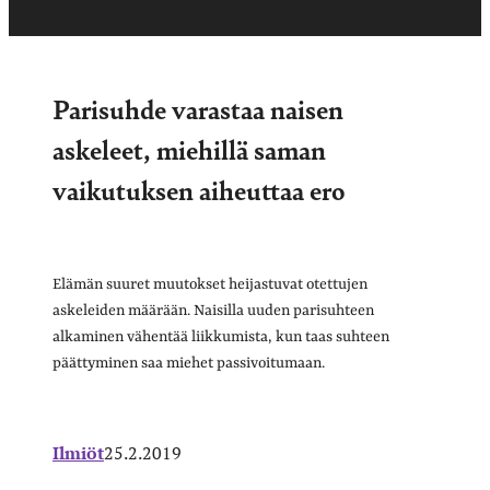
Parisuhde varastaa naisen
askeleet, miehillä saman
vaikutuksen aiheuttaa ero
Elämän suuret muutokset heijastuvat otettujen
askeleiden määrään. Naisilla uuden parisuhteen
alkaminen vähentää liikkumista, kun taas suhteen
päättyminen saa miehet passivoitumaan.
Ilmiöt
25.2.2019