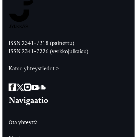
Jyväskylän
Ylioppilaslehti
ISSN 2341-7218 (painettu)
ISSN 2341-7226 (verkkojulkaisu)
Katso yhteystiedot >
Facebook
Twitter
Instagram
YouTube
SoundCloud
Navigaatio
Ota yhteyttä