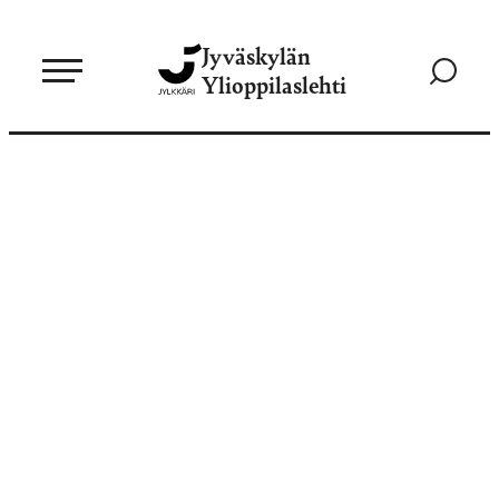
Siirry
Jyväskylän
suoraan
Siirry
Ylioppilaslehti
sisältöön
hakusivul