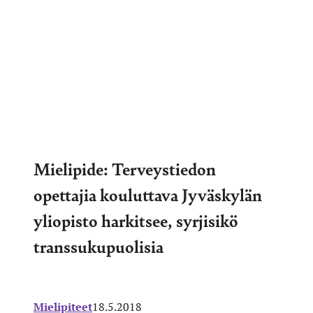
Mielipide: Terveystiedon
opettajia kouluttava Jyväskylän
yliopisto harkitsee, syrjisikö
transsukupuolisia
Mielipiteet
18.5.2018