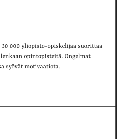
0 000 yliopisto-opiskelijaa suorittaa
llenkaan opintopisteitä. Ongelmat
sa syövät motivaatiota.