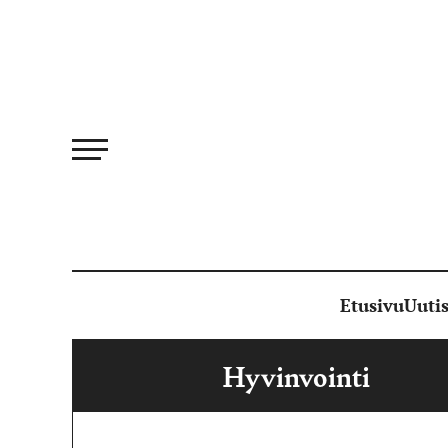
Siirry
suoraan
sisältöön
Etusivu
Uutis
Hyvinvointi