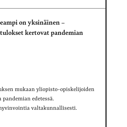
seampi on yksinäinen –
tulokset kertovat pandemian
uksen mukaan yliopisto-opiskelijoiden
in pandemian edetessä.
hyvinvointia valtakunnallisesti.