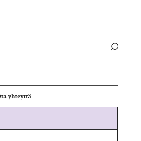
Siirry
hakusivull
ta yhteyttä