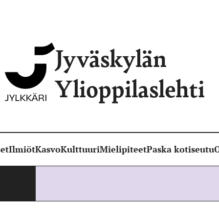
Jyväskylän
Ylioppilaslehti
et
Ilmiöt
Kasvo
Kulttuuri
Mielipiteet
Paska kotiseutu
O