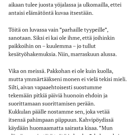
aikaan tulee juosta yöjalassa ja ulkomailla, ettei
antaisi elämätöntä kuvaa itsestään.
Töitä on luvassa vain ”parhaille tyypeille”,
sanotaan. Siksi ei kai ole ihme, että joihinkin
paikkoihin on – kuulemma – jo tullut
kesätyöhakemuksia. Niin, marraskuun alussa.
Vika on meissä. Pakkohan ei ole kuin kuolla,
mutta ymmärtääkseni monen ei vielä tekisi mieli.
Silti, aivan vapaaehtoisesti suostumme
tekemään pitkiä päiviä huonoin ehdoin ja
suorittamaan suorittamisen perään.
Kukkulan päälle nostamme sen, joka vetää
itsensä pahimpaan piippuun. Kahvipöydissä
käydään huomaamatta sairasta kisaa. ”Mun