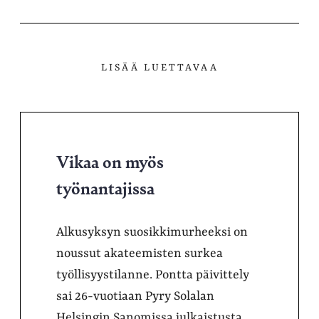
LISÄÄ LUETTAVAA
Vikaa on myös
työnantajissa
Alkusyksyn suosikkimurheeksi on
noussut akateemisten surkea
työllisyystilanne. Pontta päivittely
sai 26-vuotiaan Pyry Solalan
Helsingin Sanomissa julkaistusta