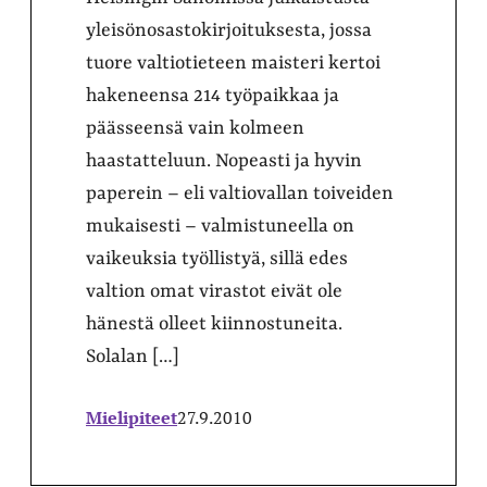
yleisönosastokirjoituksesta, jossa
tuore valtiotieteen maisteri kertoi
hakeneensa 214 työpaikkaa ja
päässeensä vain kolmeen
haastatteluun. Nopeasti ja hyvin
paperein – eli valtiovallan toiveiden
mukaisesti – valmistuneella on
vaikeuksia työllistyä, sillä edes
valtion omat virastot eivät ole
hänestä olleet kiinnostuneita.
Solalan […]
Mielipiteet
27.9.2010