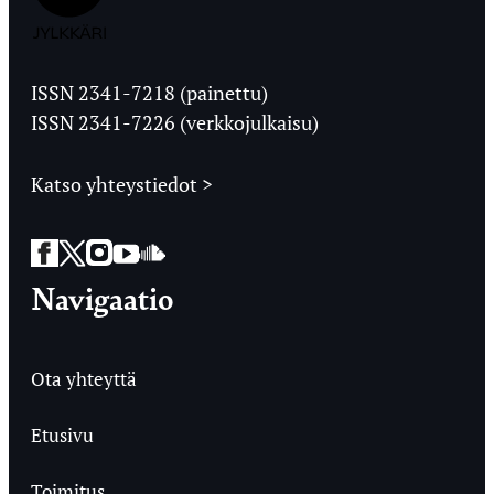
Jyväskylän
Ylioppilaslehti
ISSN 2341-7218 (painettu)
ISSN 2341-7226 (verkkojulkaisu)
Katso yhteystiedot >
Facebook
Twitter
Instagram
YouTube
SoundCloud
Navigaatio
Ota yhteyttä
Etusivu
Toimitus