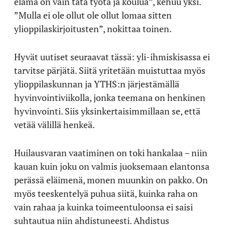
elämä on vain tätä työtä ja koulua”, kehuu yksi.
”Mulla ei ole ollut ole ollut lomaa sitten
ylioppilaskirjoitusten”, nokittaa toinen.
Hyvät uutiset seuraavat tässä: yli-ihmiskisassa ei
tarvitse pärjätä. Siitä yritetään muistuttaa myös
ylioppilaskunnan ja YTHS:n järjestämällä
hyvinvointiviikolla, jonka teemana on henkinen
hyvinvointi. Siis yksinkertaisimmillaan se, että
vetää välillä henkeä.
Huilausvaran vaatiminen on toki hankalaa – niin
kauan kuin joku on valmis juoksemaan elantonsa
perässä eläimenä, monen muunkin on pakko. On
myös teeskentelyä puhua siitä, kuinka raha on
vain rahaa ja kuinka toimeentuloonsa ei saisi
suhtautua niin ahdistuneesti. Ahdistus