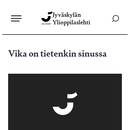
Siirry
Jyväskylän
suoraan
Siirry
Ylioppilaslehti
sisältöön
hakusivul
Vika on tietenkin sinussa