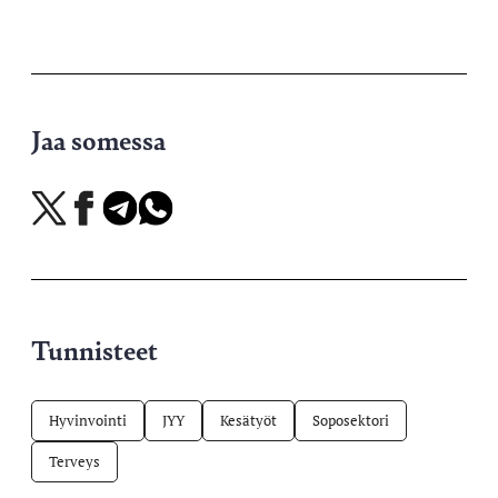
Jaa somessa
Jaa
Jaa
Jaa
Jaa
X-
Facebookissa
Telegramissa
WhatsAppissa
palvelussa
Tunnisteet
Hyvinvointi
JYY
Kesätyöt
Soposektori
Terveys