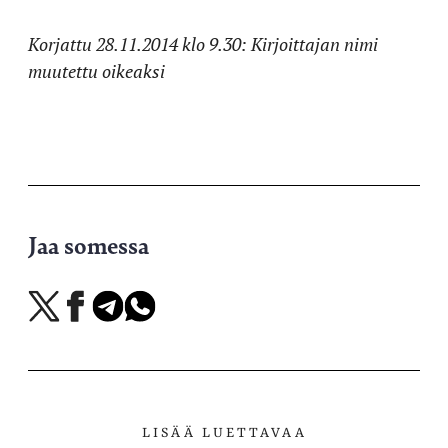
Korjattu 28.11.2014 klo 9.30: Kirjoittajan nimi
muutettu oikeaksi
Jaa somessa
Jaa
Jaa
Jaa
Jaa
X-
Facebookissa
Telegramissa
WhatsAppissa
palvelussa
LISÄÄ LUETTAVAA