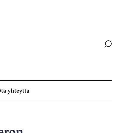
Siirry
hakusivull
ta yhteyttä
eron