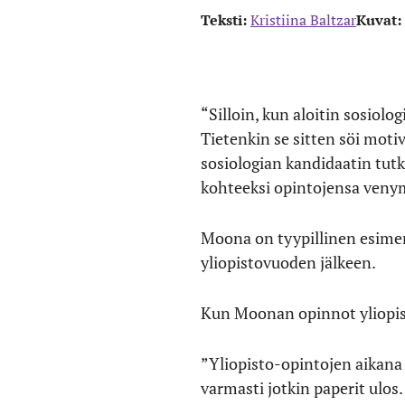
Teksti:
Kristiina Baltzar
Kuvat:
“Silloin, kun aloitin sosiolo
Tietenkin se sitten söi moti
sosiologian kandidaatin tutk
kohteeksi opintojensa veny
Moona on tyypillinen esimerk
yliopistovuoden jälkeen.
Kun Moonan opinnot yliopisto
”Yliopisto-opintojen aikana t
varmasti jotkin paperit ulos.