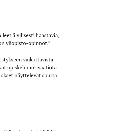
leet älyllisesti haastavia,
un yliopisto-opinnot.”
estykseen vaikuttavista
vat opiskelumotivaatiota.
ukset näyttelevät suurta