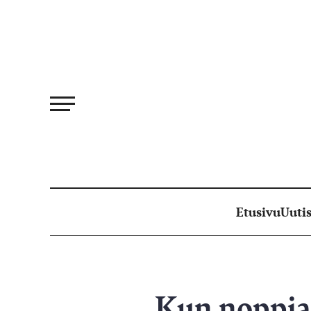
Siirry
suoraan
sisältöön
Etusivu
Uutis
Kun noppia 