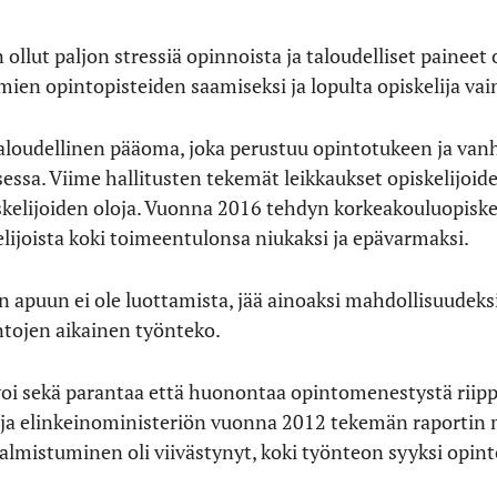
 on ollut paljon stressiä opinnoista ja taloudelliset pain
mien opintopisteiden saamiseksi ja lopulta opiskelija vai
taloudellinen pääoma, joka perustuu opintotukeen ja va
essa. Viime hallitusten tekemät leikkaukset opiskelijoid
kelijoiden oloja. Vuonna 2016 tehdyn korkeakouluopiske
lijoista koki toimeentulonsa niukaksi ja epävarmaksi.
n apuun ei ole luottamista, jää ainoaksi mahdollisuudeks
ntojen aikainen työnteko.
oi sekä parantaa että huonontaa opintomenestystä riipp
ö- ja elinkeinoministeriön vuonna 2012 tekemän raportin
 valmistuminen oli viivästynyt, koki työnteon syyksi opint