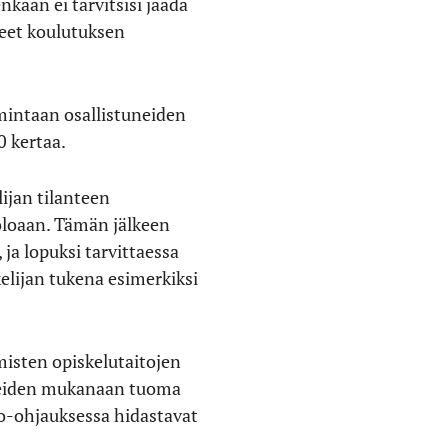
kään ei tarvitsisi jäädä
neet koulutuksen
mintaan osallistuneiden
0 kertaa.
ijan tilanteen
oloaan. Tämän jälkeen
 ja lopuksi tarvittaessa
kelijan tukena esimerkiksi
isten opiskelutaitojen
steiden mukanaan tuoma
to-ohjauksessa hidastavat