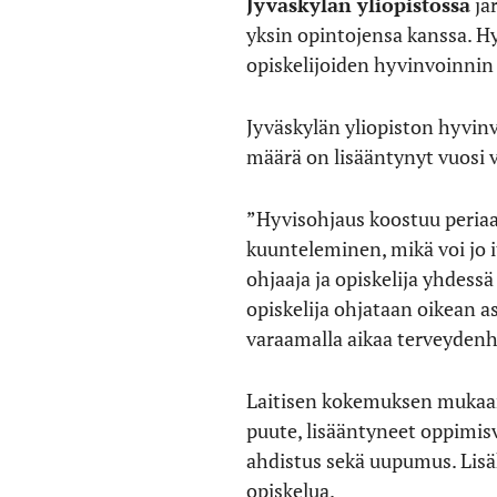
Jyväskylän yliopistossa
jä
yksin opintojensa kanssa. Hy
opiskelijoiden hyvinvoinni
Jyväskylän yliopiston hyvin
määrä on lisääntynyt vuosi v
”Hyvisohjaus koostuu periaa
kuunteleminen, mikä voi jo 
ohjaaja ja opiskelija yhdessä 
opiskelija ohjataan oikean as
varaamalla aikaa terveyden
Laitisen kokemuksen mukaan
puute, lisääntyneet oppimis
ahdistus sekä uupumus. Lisä
opiskelua.