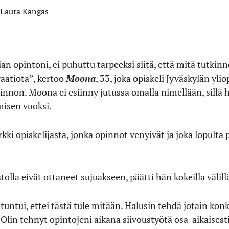
Laura Kangas
gian opintoni, ei puhuttu tarpeeksi siitä, että mitä tutkin
vaatiota”, kertoo
Moona
, 33, joka opiskeli Jyväskylän yl
innon. Moona ei esiinny jutussa omalla nimellään, sillä 
misen vuoksi.
ki opiskelijasta, jonka opinnot venyivät ja joka lopulta 
lla eivät ottaneet sujuakseen, päätti hän kokeilla välill
untui, ettei tästä tule mitään. Halusin tehdä jotain konkr
 Olin tehnyt opintojeni aikana siivoustyötä osa-aikaisesti, 