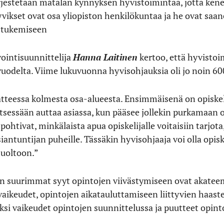
rjestetään matalan kynnyksen hyvistoimintaa, jotta kenen
vikset ovat osa yliopiston henkilökuntaa ja he ovat saa
n tukemiseen
vointisuunnittelija
Hanna Laitinen
kertoo, että hyvistoi
uodelta. Viime lukuvuonna hyvisohjauksia oli jo noin 60
tteessa kolmesta osa-alueesta. Ensimmäisenä on opiskel
itsessään auttaa asiassa, kun pääsee jollekin purkamaan 
pohtivat, minkälaista apua opiskelijalle voitaisiin tarjota,
iantuntijan puheille. Tässäkin hyvisohjaaja voi olla opis
huoltoon.”
 suurimmat syyt opintojen viivästymiseen ovat akateem
vaikeudet, opintojen aikatauluttamiseen liittyvien haa
ksi vaikeudet opintojen suunnittelussa ja puutteet opin