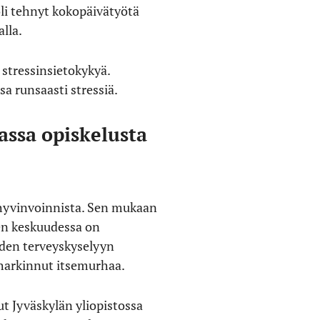
li tehnyt kokopäivätyötä
lla.
 stressinsietokykyä.
a runsaasti stressiä.
assa opiskelusta
 hyvinvoinnista. Sen mukaan
en keskuudessa on
iden terveyskyselyyn
i harkinnut itsemurhaa.
ut Jyväskylän yliopistossa