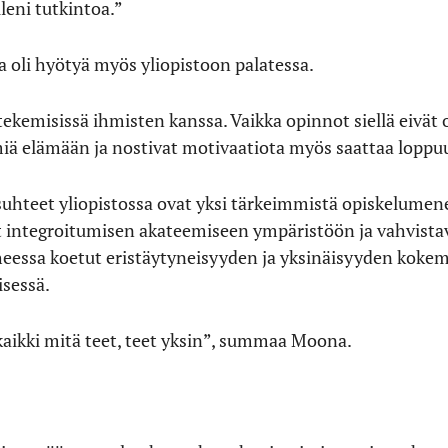
leni tutkintoa.”
 oli hyötyä myös yliopistoon palatessa.
kemisissä ihmisten kanssa. Vaikka opinnot siellä eivät ol
tmiä elämään ja nostivat motivaatiota myös saattaa loppu
suhteet yliopistossa ovat yksi tärkeimmistä opiskelumen
at integroitumisen akateemiseen ympäristöön ja vahvista
heessa koetut eristäytyneisyyden ja yksinäisyyden kokem
isessä.
 kaikki mitä teet, teet yksin”, summaa Moona.