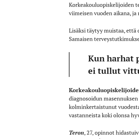
Korkeakouluopiskelijoiden t
viimeisen vuoden aikana, ja 
Lisäksi täytyy muistaa, että
Samaisen terveystutkimuksen
Kun harhat p
ei tullut vit
Korkeakouluopiskelijoide
diagnosoidun masennuksen j
kolminkertaistunut vuodesta
vastanneista koki olonsa hyv
Teron
, 27, opinnot hidastui