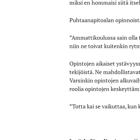
miksi en hommaisi siitä itsel
Puhtaanapitoalan opinnoista
”Ammattikoulussa sain olla te
niin ne toivat kuitenkin ry
Opintojen aikaiset ystävyys
tekijöistä. Ne mahdollistav
Varsinkin opintojen alkuvai
roolia opintojen keskeyttäm
”Totta kai se vaikuttaa, kun