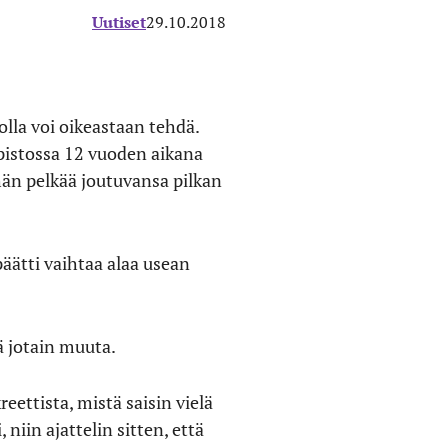
Uutiset
29.10.2018
nolla voi oikeastaan tehdä.
iopistossa 12 vuoden aikana
hän pelkää joutuvansa pilkan
päätti vaihtaa alaa usean
ä jotain muuta.
eettista, mistä saisin vielä
niin ajattelin sitten, että