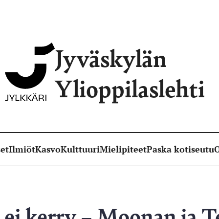
Jyväskylän
Ylioppilaslehti
et
Ilmiöt
Kasvo
Kulttuuri
Mielipiteet
Paska kotiseutu
O
ei kerry – Moonan ja T