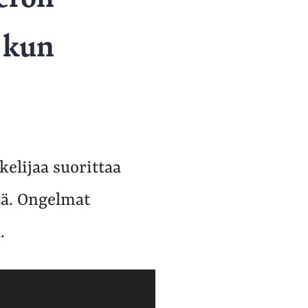
, kun
elijaa suorittaa
tä. Ongelmat
.