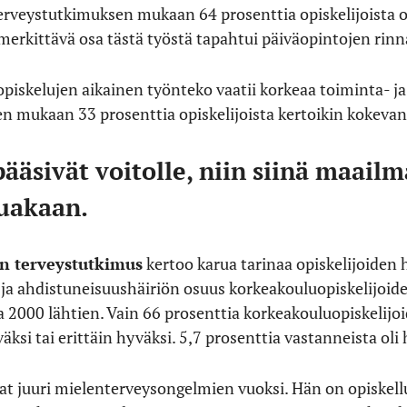
erveystutkimuksen mukaan 64 prosenttia opiskelijoista o
merkittävä osa tästä työstä tapahtui päiväopintojen rinna
 opiskelujen aikainen työnteko vaatii korkeaa toiminta- ja
 mukaan 33 prosenttia opiskelijoista kertoikin kokevans
ääsivät voitolle, niin siinä maailm
tuakaan.
n terveystutkimus
kertoo karua tarinaa opiskelijoiden
a ahdistuneisuushäiriön osuus korkeakouluopiskelijoid
 2000 lähtien. Vain 66 prosenttia korkeakouluopiskelijo
äksi tai erittäin hyväksi. 5,7 prosenttia vastanneista ol
vat juuri mielenterveysongelmien vuoksi. Hän on opiskell