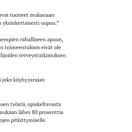
eet ovat tuoneet mukanaan
n yksinkertaisesti uupuu.”
nhempien rahalliseen apuun,
en toimeentuloon eivät ole
lijoiden terveystutkimuksen
i joko köyhyysrajan
uen työstä, opiskeltavasta
 mukaan lähes 80 prosenttia
ojen pitkittymiselle.