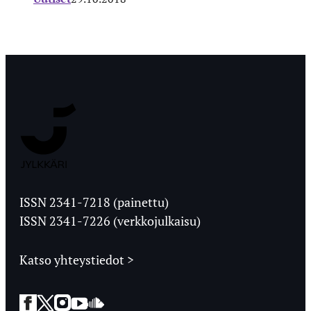
Jyväskylän
Ylioppilaslehti
ISSN 2341-7218 (painettu)
ISSN 2341-7226 (verkkojulkaisu)
Katso yhteystiedot >
Facebook
Twitter
Instagram
YouTube
SoundCloud