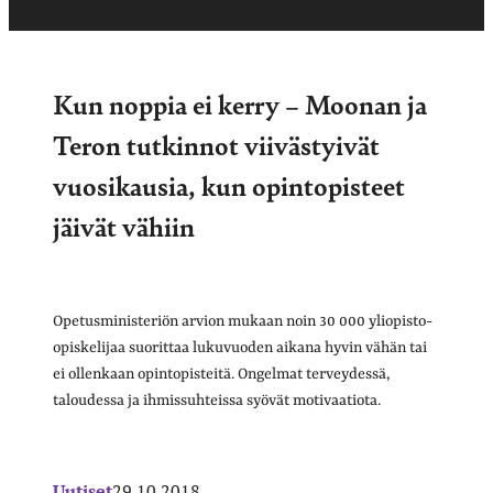
Kun noppia ei kerry – Moonan ja
Teron tutkinnot viivästyivät
vuosikausia, kun opintopisteet
jäivät vähiin
Opetusministeriön arvion mukaan noin 30 000 yliopisto-
opiskelijaa suorittaa lukuvuoden aikana hyvin vähän tai
ei ollenkaan opintopisteitä. Ongelmat terveydessä,
taloudessa ja ihmissuhteissa syövät motivaatiota.
Uutiset
29.10.2018