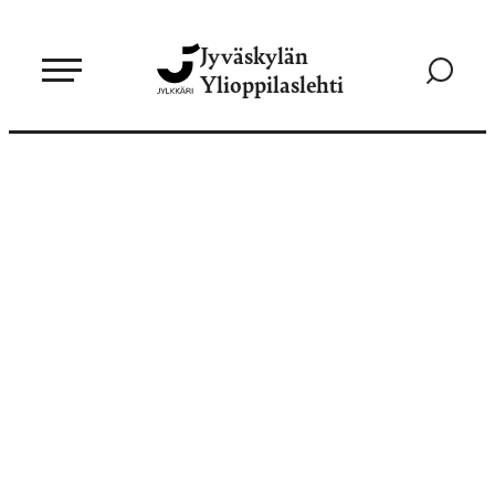
Siirry
Jyväskylän
suoraan
Siirry
Ylioppilaslehti
sisältöön
hakusivul