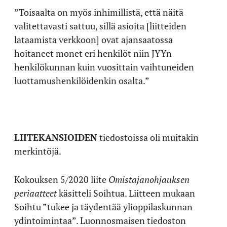
”Toisaalta on myös inhimillistä, että näitä
valitettavasti sattuu, sillä asioita [liitteiden
lataamista verkkoon] ovat ajansaatossa
hoitaneet monet eri henkilöt niin JYYn
henkilökunnan kuin vuosittain vaihtuneiden
luottamushenkilöidenkin osalta.”
LIITEKANSIOIDEN
tiedostoissa oli muitakin
merkintöjä.
Kokouksen 5/2020 liite
Omistajanohjauksen
periaatteet
käsitteli Soihtua. Liitteen mukaan
Soihtu ”tukee ja täydentää ylioppilaskunnan
ydintoimintaa”. Luonnosmaisen tiedoston