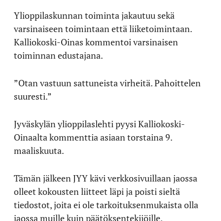
Ylioppilaskunnan toiminta jakautuu sekä
varsinaiseen toimintaan että liiketoimintaan.
Kalliokoski-Oinas kommentoi varsinaisen
toiminnan edustajana.
”Otan vastuun sattuneista virheitä. Pahoittelen
suuresti.”
Jyväskylän ylioppilaslehti pyysi Kalliokoski-
Oinaalta kommenttia asiaan torstaina 9.
maaliskuuta.
Tämän jälkeen JYY kävi verkkosivuillaan jaossa
olleet kokousten liitteet läpi ja poisti sieltä
tiedostot, joita ei ole tarkoituksenmukaista olla
jaossa muille kuin päätöksentekijöille.