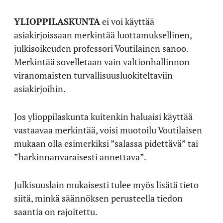
YLIOPPILASKUNTA
ei voi käyttää
asiakirjoissaan merkintää luottamuksellinen,
julkisoikeuden professori Voutilainen sanoo.
Merkintää sovelletaan vain valtionhallinnon
viranomaisten turvallisuusluokiteltaviin
asiakirjoihin.
Jos ylioppilaskunta kuitenkin haluaisi käyttää
vastaavaa merkintää, voisi muotoilu Voutilaisen
mukaan olla esimerkiksi ”salassa pidettävä” tai
”harkinnanvaraisesti annettava”.
Julkisuuslain mukaisesti tulee myös lisätä tieto
siitä, minkä säännöksen perusteella tiedon
saantia on rajoitettu.