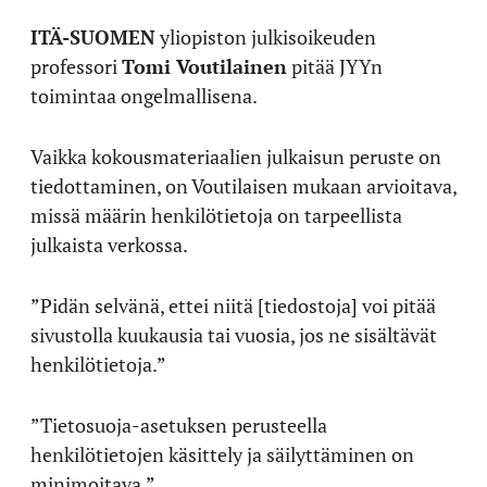
ITÄ-SUOMEN
yliopiston julkisoikeuden
professori
Tomi Voutilainen
pitää JYYn
toimintaa ongelmallisena.
Vaikka kokousmateriaalien julkaisun peruste on
tiedottaminen, on Voutilaisen mukaan arvioitava,
missä määrin henkilötietoja on tarpeellista
julkaista verkossa.
”Pidän selvänä, ettei niitä [tiedostoja] voi pitää
sivustolla kuukausia tai vuosia, jos ne sisältävät
henkilötietoja.”
”Tietosuoja-asetuksen perusteella
henkilötietojen käsittely ja säilyttäminen on
minimoitava.”