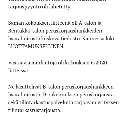
tarjouspyyntö oli lähetetty.
Saman kokouksen liitteenä oli A-talon ja
Rentukka-talon peruskorjaushankkeiden
lisärahoitusta koskeva tiedosto. Kannessa luki
LUOTTAMUKSELLINEN.
Vastaavia merkintöjä oli kokouksen 6/2020
liitteissä.
Ne käsittelivät B-talon peruskorjaushankkeen
lisärahoitusta, D-rakennuksen peruskorjausta
sekä tilintarkastuspalveluita tarjoavan yrityksen
tilintarkastustarjousta.