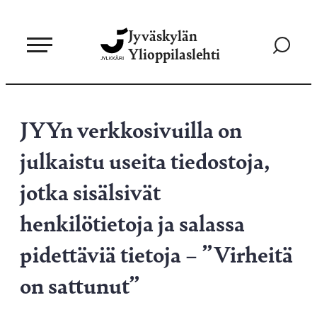
Siirry
Jyväskylän
suoraan
Siirry
Ylioppilaslehti
sisältöön
hakusivul
JYYn verkkosivuilla on
julkaistu useita tiedostoja,
jotka sisälsivät
henkilötietoja ja salassa
pidettäviä tietoja – ”Virheitä
on sattunut”