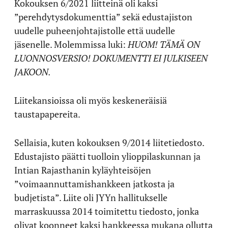
Kokouksen 6/2021 liitteinä oli kaksi
”perehdytysdokumenttia” sekä edustajiston
uudelle puheenjohtajistolle että uudelle
jäsenelle. Molemmissa luki:
HUOM! TÄMÄ ON
LUONNOSVERSIO! DOKUMENTTI EI JULKISEEN
JAKOON.
Liitekansioissa oli myös keskeneräisiä
taustapapereita.
Sellaisia, kuten kokouksen 9/2014 liitetiedosto.
Edustajisto päätti tuolloin ylioppilaskunnan ja
Intian Rajasthanin kyläyhteisöjen
”voimaannuttamishankkeen jatkosta ja
budjetista”. Liite oli JYYn hallitukselle
marraskuussa 2014 toimitettu tiedosto, jonka
olivat koonneet kaksi hankkeessa mukana ollutta