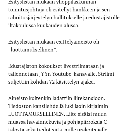
Esityslistan mukaan ylioppilaskunnan
toimitusjohtaja oli esitellyt hankkeen ja sen
rahoitusjärjestelyn hallitukselle ja edustajistolle
iltakoulussa kuukauden alussa.
Esityslistan mukaan esittelyaineisto oli
”luottamuksellinen”.
Edustajiston kokoukset livestriimataan ja
tallennetaan JYYn Youtube-kanavalle. Striimi
suljettiin kohdan 72 käsittelyn ajaksi.
Aineisto kuitenkin ladattiin liitekansioon.
Tiedoston kansilehdellä luki isoin kirjaimin
LUOTTAMUKSELLINEN. Liite sisälsi muun
muassa havainnekuvia ja pohjapiirroksia C-
talosta sekä tiedot siitä, mille urakoitsijalle