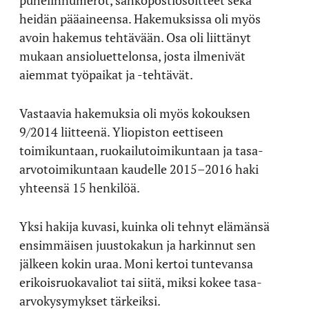
puhelinnumerot, sähköpostiosoitteet sekä
heidän pääaineensa. Hakemuksissa oli myös
avoin hakemus tehtävään. Osa oli liittänyt
mukaan ansioluettelonsa, josta ilmenivät
aiemmat työpaikat ja -tehtävät.
Vastaavia hakemuksia oli myös kokouksen
9/2014 liitteenä. Yliopiston eettiseen
toimikuntaan, ruokailutoimikuntaan ja tasa-
arvotoimikuntaan kaudelle 2015–2016 haki
yhteensä 15 henkilöä.
Yksi hakija kuvasi, kuinka oli tehnyt elämänsä
ensimmäisen juustokakun ja harkinnut sen
jälkeen kokin uraa. Moni kertoi tuntevansa
erikoisruokavaliot tai siitä, miksi kokee tasa-
arvokysymykset tärkeiksi.