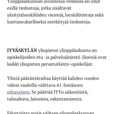
Ylioppilaskunnan avoimessa verkossa on ollut
esillä tiedostoja, jotka sisältävät
yksityishenkilöiden viestejä, henkilötietoja sekä
luottamukselliseksi merkittyjä tiedostoja.
JYVÄSKYLÄN
yliopiston ylioppilaskunta on
opiskelijoiden etu- ja palvelujärjestö. Jäseniä ovat
kaikki yliopiston perustutkinto-opiskelijat.
Ylintä päätäntävaltaa käyttää kahden vuoden
välein vaaleilla valittava 41-henkinen
edustajisto
. Se päättää JYYn säännöistä,
taloudesta, lainoista, rakentamisesta.
Edustajisto myös valitsee ylioppilaskunnan