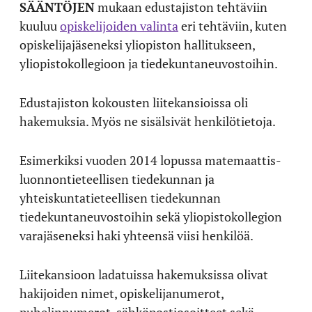
SÄÄNTÖJEN
mukaan edustajiston tehtäviin
kuuluu
opiskelijoiden valinta
eri tehtäviin, kuten
opiskelijajäseneksi yliopiston hallitukseen,
yliopistokollegioon ja tiedekuntaneuvostoihin.
Edustajiston kokousten liitekansioissa oli
hakemuksia. Myös ne sisälsivät henkilötietoja.
Esimerkiksi vuoden 2014 lopussa matemaattis-
luonnontieteellisen tiedekunnan ja
yhteiskuntatieteellisen tiedekunnan
tiedekuntaneuvostoihin sekä yliopistokollegion
varajäseneksi haki yhteensä viisi henkilöä.
Liitekansioon ladatuissa hakemuksissa olivat
hakijoiden nimet, opiskelijanumerot,