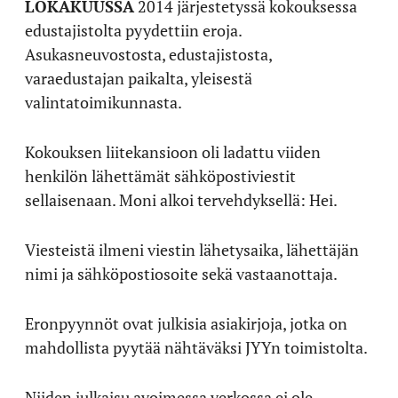
LOKAKUUSSA
2014 järjestetyssä kokouksessa
edustajistolta pyydettiin eroja.
Asukasneuvostosta, edustajistosta,
varaedustajan paikalta, yleisestä
valintatoimikunnasta.
Kokouksen liitekansioon oli ladattu viiden
henkilön lähettämät sähköpostiviestit
sellaisenaan. Moni alkoi tervehdyksellä: Hei.
Viesteistä ilmeni viestin lähetysaika, lähettäjän
nimi ja sähköpostiosoite sekä vastaanottaja.
Eronpyynnöt ovat julkisia asiakirjoja, jotka on
mahdollista pyytää nähtäväksi JYYn toimistolta.
Niiden julkaisu avoimessa verkossa ei ole