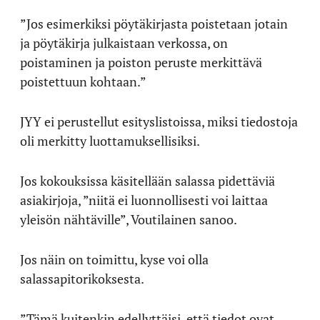
”Jos esimerkiksi pöytäkirjasta poistetaan jotain
ja pöytäkirja julkaistaan verkossa, on
poistaminen ja poiston peruste merkittävä
poistettuun kohtaan.”
JYY ei perustellut esityslistoissa, miksi tiedostoja
oli merkitty luottamuksellisiksi.
Jos kokouksissa käsitellään salassa pidettäviä
asiakirjoja, ”niitä ei luonnollisesti voi laittaa
yleisön nähtäville”, Voutilainen sanoo.
Jos näin on toimittu, kyse voi olla
salassapitorikoksesta.
”Tämä kuitenkin edellyttäisi, että tiedot ovat