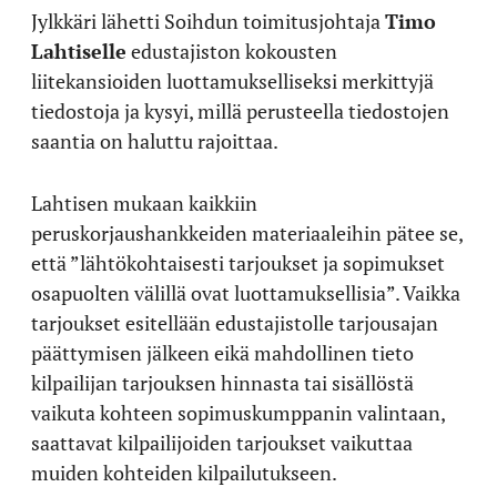
Jylkkäri lähetti Soihdun toimitusjohtaja
Timo
Lahtiselle
edustajiston kokousten
liitekansioiden luottamukselliseksi merkittyjä
tiedostoja ja kysyi, millä perusteella tiedostojen
saantia on haluttu rajoittaa.
Lahtisen mukaan kaikkiin
peruskorjaushankkeiden materiaaleihin pätee se,
että ”lähtökohtaisesti tarjoukset ja sopimukset
osapuolten välillä ovat luottamuksellisia”. Vaikka
tarjoukset esitellään edustajistolle tarjousajan
päättymisen jälkeen eikä mahdollinen tieto
kilpailijan tarjouksen hinnasta tai sisällöstä
vaikuta kohteen sopimuskumppanin valintaan,
saattavat kilpailijoiden tarjoukset vaikuttaa
muiden kohteiden kilpailutukseen.