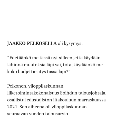
JAAKKO PELKOSELLA
oli kysymys.
”Edetäänkö me tässä nyt silleen, että käydään
lähinnä muutoksia läpi vai, tota, käydäänkö me
koko budjettiesitys tässä läpi?”
Pelkonen, ylioppilaskunnan
liiketoimintakokonaisuus Soihdun talousjohtaja,
osallistui edustajiston iltakouluun marraskuussa
2021. Sen aiheena oli ylioppilaskunnan
seuraavan vuoden talousarvio.