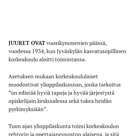
JUURET OVAT
vuosikymmenien päässä,
vuodessa 1934, kun Jyväskylän kasvatusopillinen
korkeakoulu aloitti toimintansa.
Asetuksen mukaan korkeakoululaiset
muodostivat ylioppilaskunnan, jonka tarkoitus
”on edistää hyviä tapoja ja hyvää järjestystä
opiskelijain keskuudessa sekä tukea heidän
pyrkimyksiään”.
Tuon ajan ylioppilaskunta toimi korkeakoulun
rehtorin ja opettajaneuvoston alaisena, ja sitä