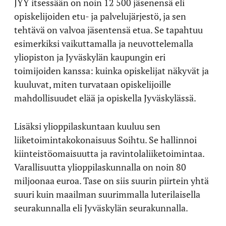
JYY itsessään on noin 12 500 jäsenensä eli
opiskelijoiden etu- ja palvelujärjestö, ja sen
tehtävä on valvoa jäsentensä etua. Se tapahtuu
esimerkiksi vaikuttamalla ja neuvottelemalla
yliopiston ja Jyväskylän kaupungin eri
toimijoiden kanssa: kuinka opiskelijat näkyvät ja
kuuluvat, miten turvataan opiskelijoille
mahdollisuudet elää ja opiskella Jyväskylässä.
Lisäksi ylioppilaskuntaan kuuluu sen
liiketoimintakokonaisuus Soihtu. Se hallinnoi
kiinteistöomaisuutta ja ravintolaliiketoimintaa.
Varallisuutta ylioppilaskunnalla on noin 80
miljoonaa euroa. Tase on siis suurin piirtein yhtä
suuri kuin maailman suurimmalla luterilaisella
seurakunnalla eli Jyväskylän seurakunnalla.