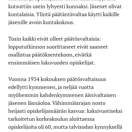
kutsuttiin usein lyhyesti kunnaksi. Jäsenet olivat
kuntalaisia. Ylintä päätäntävaltaa käytti kaikille
jäsenille avoin kuntakokous.
Tosin kaikki eivät olleet päätösvaltaisia:
loppututkinnon suorittaneet eivät saaneet
osallistua päätöksentekoon, eivätkä
ensimmäisen lukuvuoden opiskelijat.
Vuonna 1934 kokouksen päätösvaltaisuus
edellytti kymmenen, ja neljää vuotta
myöhemmin kahdenkymmenen äänivaltaisen
jäsenen läsnäoloa. Vähimmäisrajan nosto
heijasti opiskelijamäärän kasvua: kaksivuotiseksi
tarkoitetun korkeakoulun aloittaessa
opiskelijoita oli 60, mutta talvisodan kynnyksellä