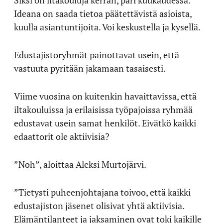
Siksi on iltakouluja kerran, pari kuukaudessa.
Ideana on saada tietoa päätettävistä asioista,
kuulla asiantuntijoita. Voi keskustella ja kysellä.
Edustajistoryhmät painottavat usein, että
vastuuta pyritään jakamaan tasaisesti.
Viime vuosina on kuitenkin havaittavissa, että
iltakouluissa ja erilaisissa työpajoissa ryhmää
edustavat usein samat henkilöt. Eivätkö kaikki
edaattorit ole aktiivisia?
”Noh”, aloittaa Aleksi Murtojärvi.
”Tietysti puheenjohtajana toivoo, että kaikki
edustajiston jäsenet olisivat yhtä aktiivisia.
Elämäntilanteet ja jaksaminen ovat toki kaikille