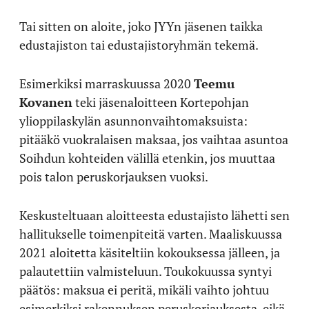
Tai sitten on aloite, joko JYYn jäsenen taikka
edustajiston tai edustajistoryhmän tekemä.
Esimerkiksi marraskuussa 2020
Teemu
Kovanen
teki jäsenaloitteen Kortepohjan
ylioppilaskylän asunnonvaihtomaksuista:
pitääkö vuokralaisen maksaa, jos vaihtaa asuntoa
Soihdun kohteiden välillä etenkin, jos muuttaa
pois talon peruskorjauksen vuoksi.
Keskusteltuaan aloitteesta edustajisto lähetti sen
hallitukselle toimenpiteitä varten. Maaliskuussa
2021 aloitetta käsiteltiin kokouksessa jälleen, ja
palautettiin valmisteluun. Toukokuussa syntyi
päätös: maksua ei peritä, mikäli vaihto johtuu
esimerkiksi rakennuksen peruskorjauksesta, eikä