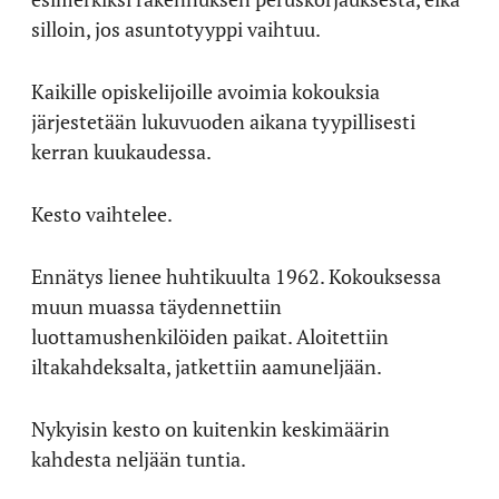
silloin, jos asuntotyyppi vaihtuu.
Kaikille opiskelijoille avoimia kokouksia
järjestetään lukuvuoden aikana tyypillisesti
kerran kuukaudessa.
Kesto vaihtelee.
Ennätys lienee huhtikuulta 1962. Kokouksessa
muun muassa täydennettiin
luottamushenkilöiden paikat. Aloitettiin
iltakahdeksalta, jatkettiin aamuneljään.
Nykyisin kesto on kuitenkin keskimäärin
kahdesta neljään tuntia.