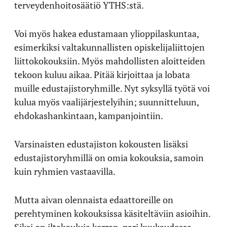
terveydenhoitosäätiö YTHS:stä.
Voi myös hakea edustamaan ylioppilaskuntaa,
esimerkiksi valtakunnallisten opiskelijaliittojen
liittokokouksiin. Myös mahdollisten aloitteiden
tekoon kuluu aikaa. Pitää kirjoittaa ja lobata
muille edustajistoryhmille. Nyt syksyllä työtä voi
kulua myös vaalijärjestelyihin; suunnitteluun,
ehdokashankintaan, kampanjointiin.
Varsinaisten edustajiston kokousten lisäksi
edustajistoryhmillä on omia kokouksia, samoin
kuin ryhmien vastaavilla.
Mutta aivan olennaista edaattoreille on
perehtyminen kokouksissa käsiteltäviin asioihin.