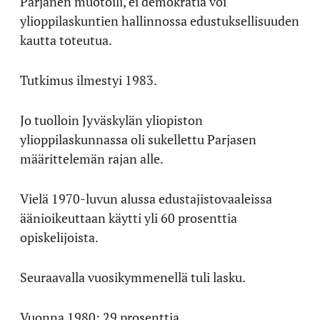
Parjanen muotoili, ei demokratia voi
ylioppilaskuntien hallinnossa edustuksellisuuden
kautta toteutua.
Tutkimus ilmestyi 1983.
Jo tuolloin Jyväskylän yliopiston
ylioppilaskunnassa oli sukellettu Parjasen
määrittelemän rajan alle.
Vielä 1970-luvun alussa edustajistovaaleissa
äänioikeuttaan käytti yli 60 prosenttia
opiskelijoista.
Seuraavalla vuosikymmenellä tuli lasku.
Vuonna 1980: 29 prosenttia.