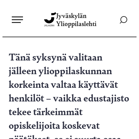
Siirry
Jyväskylän
suoraan
Siirry
Ylioppilaslehti
sisältöön
hakusivul
Tänä syksynä valitaan
jälleen ylioppilaskunnan
korkeinta valtaa käyttävät
henkilöt – vaikka edustajisto
tekee tärkeimmät
opiskelijoita koskevat
päätökset, se ei suurta osaa