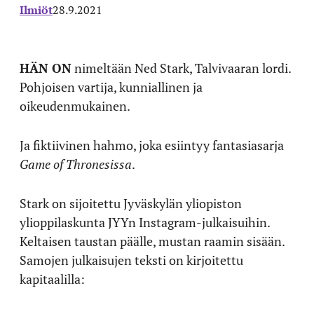
Ilmiöt
28.9.2021
HÄN ON
nimeltään Ned Stark, Talvivaaran lordi.
Pohjoisen vartija, kunniallinen ja
oikeudenmukainen.
Ja fiktiivinen hahmo, joka esiintyy fantasiasarja
Game of Thronesissa
.
Stark on sijoitettu Jyväskylän yliopiston
ylioppilaskunta JYYn Instagram-julkaisuihin.
Keltaisen taustan päälle, mustan raamin sisään.
Samojen julkaisujen teksti on kirjoitettu
kapitaalilla: