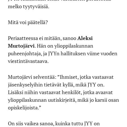
melko tyytyväisiä.
Mitä voi päätellä?
Periaatteessa ei mitään, sanoo
Aleksi
Murtojärvi
. Hän on ylioppilaskunnan
puheenjohtaja, ja JYYn hallituksen viime vuoden
viestintävastaava.
Murtojärvi selventää: ”Ihmiset, jotka vastaavat
jäsenkyselyihin tietävät kyllä, mikä JYY on.
Lisäksi niihin vastaavat henkilöt, jotka avaavat
ylioppilaskunnan uutiskirjeitä, mikä jo karsii osan
opiskelijoista.”
On siis vaikea sanoa, kuinka tuttu JYY on