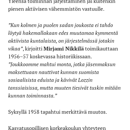
Yleensä toiminnan järjestäminen jäi kuitenkin
pienen aktiivisen vähemmistön vastuulle.
”Kun kolmen ja puolen sadan joukosta ei tahdo
löytyä hakemallakaan edes muutamaa kymmentä
aktiivista kuntalaista, on järjestelmässä jotakin
vikaa”
, kirjoitti
Mirjami Nikkilä
toimikauttaan
1956–57 koskevassa historiikissaan.
”Joukkoomme mahtui monta, jotka jäsenmaksun
maksettuaan nauttivat kunnan suomista
sosiaalisista eduista ja kävivät Lozzin
tanssiaisissa, mutta muuten tiesivät tuskin mitään
kunnan toiminnasta.”
Syksyllä 1958 tapahtui merkittävä muutos.
Kasvatusopillisen korkeakoulun yhteyteen