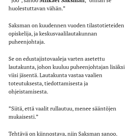
”Joo”, sanoo
Miikael Saksman
, ”onhan se
huolestuttavan vähän.”
Saksman on kuudennen vuoden tilastotieteiden
opiskelija, ja keskusvaalilautakunnan
puheenjohtaja.
Se on edustajistovaaleja varten asetettu
lautakunta, johon kuuluu puheenjohtajan lisäksi
viisi jäsentä. Lautakunta vastaa vaalien
toteutuksesta, tiedottamisesta ja
ohjeistamisesta.
”Siitä, että vaalit rullautuu, menee sääntöjen
mukaisesti.”
Tehtävä on kiinnostava, niin Saksman sanoo.