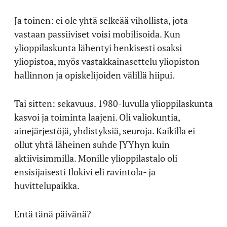
Ja toinen: ei ole yhtä selkeää vihollista, jota
vastaan passiiviset voisi mobilisoida. Kun
ylioppilaskunta lähentyi henkisesti osaksi
yliopistoa, myös vastakkainasettelu yliopiston
hallinnon ja opiskelijoiden välillä hiipui.
Tai sitten: sekavuus. 1980-luvulla ylioppilaskunta
kasvoi ja toiminta laajeni. Oli valiokuntia,
ainejärjestöjä, yhdistyksiä, seuroja. Kaikilla ei
ollut yhtä läheinen suhde JYYhyn kuin
aktiivisimmilla. Monille ylioppilastalo oli
ensisijaisesti Ilokivi eli ravintola- ja
huvittelupaikka.
Entä tänä päivänä?