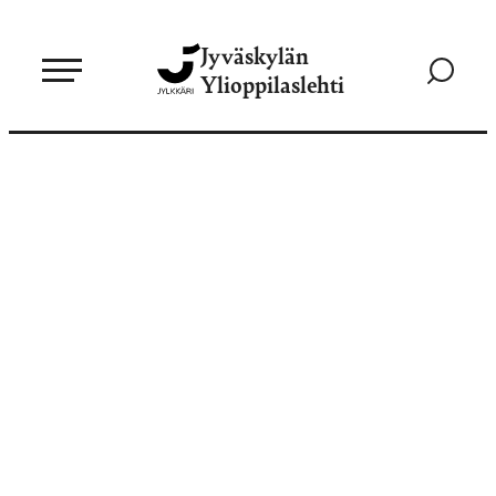
Siirry
Jyväskylän
suoraan
Siirry
Ylioppilaslehti
sisältöön
hakusivul