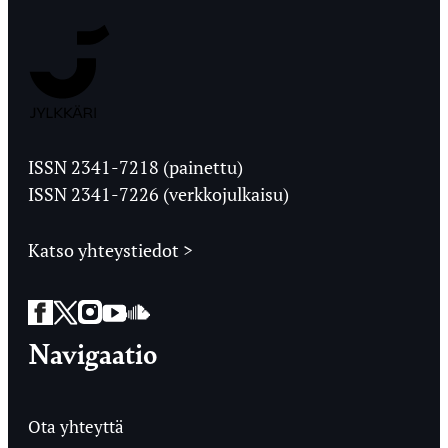
Jyväskylän
Ylioppilaslehti
ISSN 2341-7218 (painettu)
ISSN 2341-7226 (verkkojulkaisu)
Katso yhteystiedot >
Facebook
Twitter
Instagram
YouTube
SoundCloud
Navigaatio
Ota yhteyttä