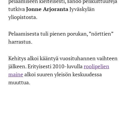
pelaamiseen kielteisesti, sanoo pelikulttuureja
tutkiva
Jonne Arjoranta
Jyväskylän
yliopistosta.
Pelaamisesta tuli pienen porukan, ”nörttien”
harrastus.
Kehitys alkoi kääntyä vuosituhannen vaihteen
jälkeen. Erityisesti 2010-luvulla
roolipelien
maine
alkoi suuren yleisön keskuudessa
muuttua.