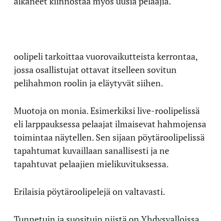
alkaneet kiinnostaa myös uusia pelaajia.
oolipeli tarkoittaa vuorovaikutteista kerrontaa,
jossa osallistujat ottavat itselleen sovitun
pelihahmon roolin ja eläytyvät siihen.
Muotoja on monia. Esimerkiksi live-roolipelissä
eli larppauksessa pelaajat ilmaisevat hahmojensa
toimintaa näytellen. Sen sijaan pöytäroolipelissä
tapahtumat kuvaillaan sanallisesti ja ne
tapahtuvat pelaajien mielikuvituksessa.
Erilaisia pöytäroolipelejä on valtavasti.
Tunnetuin ja suosituin niistä on Yhdysvalloissa