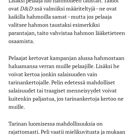
Lisäksi pelaaja luo hahmolleen taustan. Taidot
ovat
D&D
:ssä valmiiksi määriteltyjä – ne ovat
kaikilla hahmoilla samat – mutta jos pelaaja
valitsee hahmon taustaksi esimerkiksi
parantajan, taito vahvistaa hahmon lääketieteen
osaamista.
Pelaajat kertovat kampanjan alussa hahmostaan
haluamansa verran muille pelaajille. Lisäksi he
voivat kertoa jonkin salaisuuden vain
tarinankertojalle. Pelin edetessä mahdolliset
salaisuudet tai traagiset menneisyydet voivat
kuitenkin paljastua, jos tarinankertoja kertoo ne
muille.
Tarinan luomisessa mahdollisuuksia on
rajattomasti. Peli vaatii mielikuvitusta ja mukaan