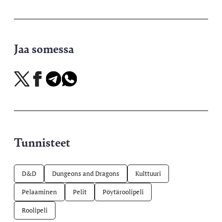
Jaa somessa
Jaa
Jaa
Jaa
Jaa
X-
Facebookissa
Telegramissa
WhatsAppissa
palvelussa
Tunnisteet
D&D
Dungeons and Dragons
Kulttuuri
Pelaaminen
Pelit
Pöytäroolipeli
Roolipeli