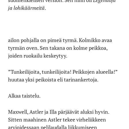
suomenkielisen version. Sen nimi oli
Legendoja
ja lohikäärmeitä
.
ailon pohjalla on pimeä tyrmä. Kolmikko avaa
tyrmän oven. Sen takana on kolme peikkoa,
joiden ruokailu keskeytyy.
”Tunkeilijoita, tunkeilijoita! Peikkojen alueella!”
huutaa yksi peikoista eli tarinankertoja.
Alkaa taistelu.
Maxwell, Astler ja Illa pärjäävät aluksi hyvin.
Sitten maahinen Astler tekee virheliikkeen
arvioidessaan pelilaudalla liikkumiseen