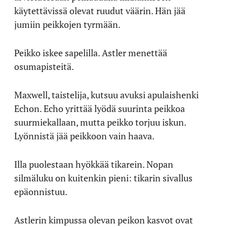
käytettävissä olevat ruudut väärin. Hän jää
jumiin peikkojen tyrmään.
Peikko iskee sapelilla. Astler menettää
osumapisteitä.
Maxwell, taistelija, kutsuu avuksi apulaishenki
Echon. Echo yrittää lyödä suurinta peikkoa
suurmiekallaan, mutta peikko torjuu iskun.
Lyönnistä jää peikkoon vain haava.
Illa puolestaan hyökkää tikarein. Nopan
silmäluku on kuitenkin pieni: tikarin sivallus
epäonnistuu.
Astlerin kimpussa olevan peikon kasvot ovat