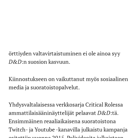
örttiyden valtavirtaistuminen ei ole ainoa syy
D&D
:n suosion kasvuun.
Kiinnostukseen on vaikuttanut myös sosiaalinen
media ja suoratoistopalvelut.
Yhdysvaltalaisessa verkkosarja Critical Rolessa
ammattilaisääninäyttelijät pelaavat
D&D
:tä.
Ensimmäinen reaaliaikaisena suoratoistona
Twitch- ja Youtube -kanavilla julkaistu kampanja
esitettiin vuonna 2015. Pelivideoita julkaistaan