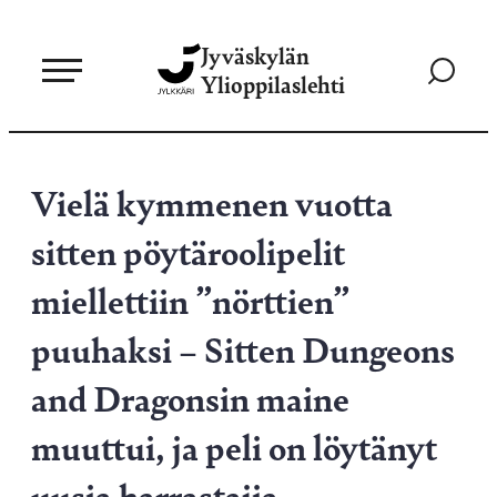
Siirry
Jyväskylän
suoraan
Siirry
Ylioppilaslehti
sisältöön
hakusivul
Vielä kymmenen vuotta
sitten pöytäroolipelit
miellettiin ”nörttien”
puuhaksi – Sitten Dungeons
and Dragonsin maine
muuttui, ja peli on löytänyt
uusia harrastajia