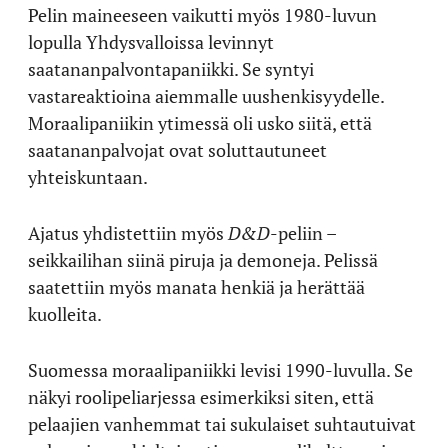
Pelin maineeseen vaikutti myös 1980-luvun
lopulla Yhdysvalloissa levinnyt
saatananpalvontapaniikki. Se syntyi
vastareaktioina aiemmalle uushenkisyydelle.
Moraalipaniikin ytimessä oli usko siitä, että
saatananpalvojat ovat soluttautuneet
yhteiskuntaan.
Ajatus yhdistettiin myös
D&D
-peliin –
seikkailihan siinä piruja ja demoneja. Pelissä
saatettiin myös manata henkiä ja herättää
kuolleita.
Suomessa moraalipaniikki levisi 1990-luvulla. Se
näkyi roolipeliarjessa esimerkiksi siten, että
pelaajien vanhemmat tai sukulaiset suhtautuivat