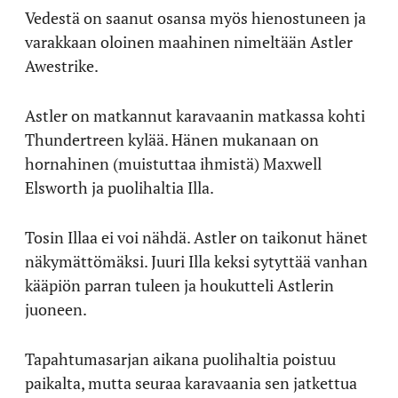
Vedestä on saanut osansa myös hienostuneen ja
varakkaan oloinen maahinen nimeltään Astler
Awestrike.
Astler on matkannut karavaanin matkassa kohti
Thundertreen kylää. Hänen mukanaan on
hornahinen (muistuttaa ihmistä) Maxwell
Elsworth ja puolihaltia Illa.
Tosin Illaa ei voi nähdä. Astler on taikonut hänet
näkymättömäksi. Juuri Illa keksi sytyttää vanhan
kääpiön parran tuleen ja houkutteli Astlerin
juoneen.
Tapahtumasarjan aikana puolihaltia poistuu
paikalta, mutta seuraa karavaania sen jatkettua