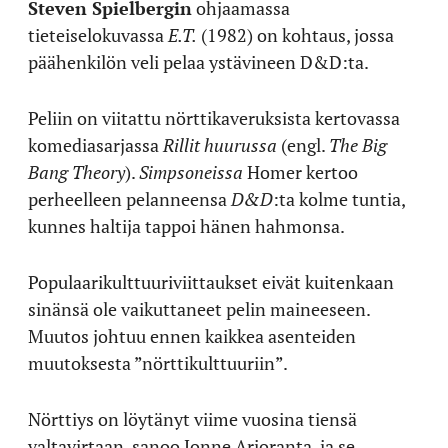
Steven Spielbergin
ohjaamassa
tieteiselokuvassa
E.T.
(1982) on kohtaus, jossa
päähenkilön veli pelaa ystävineen D&D:ta.
Peliin on viitattu nörttikaveruksista kertovassa
komediasarjassa
Rillit huurussa
(engl.
The Big
Bang Theory
).
Simpsoneissa
Homer kertoo
perheelleen pelanneensa
D&D
:ta kolme tuntia,
kunnes haltija tappoi hänen hahmonsa.
Populaarikulttuuriviittaukset eivät kuitenkaan
sinänsä ole vaikuttaneet pelin maineeseen.
Muutos johtuu ennen kaikkea asenteiden
muutoksesta ”nörttikulttuuriin”.
Nörttiys on löytänyt viime vuosina tiensä
valtavirtaan, sanoo Jonne Arjoranta, ja se