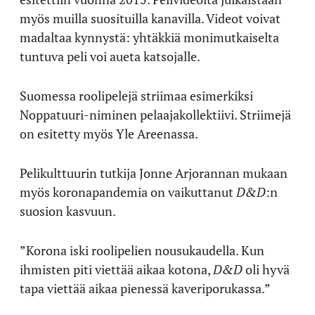
myös muilla suosituilla kanavilla. Videot voivat
madaltaa kynnystä: yhtäkkiä monimutkaiselta
tuntuva peli voi aueta katsojalle.
Suomessa roolipelejä striimaa esimerkiksi
Noppatuuri-niminen pelaajakollektiivi. Striimejä
on esitetty myös Yle Areenassa.
Pelikulttuurin tutkija Jonne Arjorannan mukaan
myös koronapandemia on vaikuttanut
D&D
:n
suosion kasvuun.
”Korona iski roolipelien nousukaudella. Kun
ihmisten piti viettää aikaa kotona,
D&D
oli hyvä
tapa viettää aikaa pienessä kaveriporukassa.”