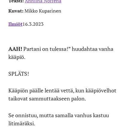
Teksti:
Anniina Norrena
Kuvat:
Mikko Kuparinen
Ilmiöt
16.3.2023
AAH!
Partani on tulessa!” huudahtaa vanha
kääpiö.
SPLÄTS!
Kääpiön päälle lentää vettä, kun kääpiövelhot
taikovat sammuttaakseen palon.
Se onnistuu, mutta samalla vanhus kastuu
litimäräksi.