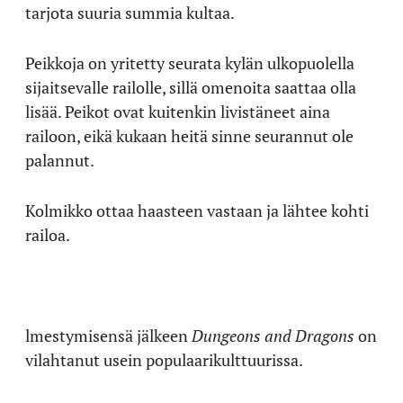
tarjota suuria summia kultaa.
Peikkoja on yritetty seurata kylän ulkopuolella
sijaitsevalle railolle, sillä omenoita saattaa olla
lisää. Peikot ovat kuitenkin livistäneet aina
railoon, eikä kukaan heitä sinne seurannut ole
palannut.
Kolmikko ottaa haasteen vastaan ja lähtee kohti
railoa.
lmestymisensä jälkeen
Dungeons and Dragons
on
vilahtanut usein populaarikulttuurissa.