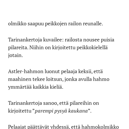
olmikko saapuu peikkojen railon reunalle.
Tarinankertoja kuvailee: railosta nousee puisia
pilareita. Niihin on kirjoitettu peikkokielellä
jotain.
Astler-hahmon luonut pelaaja keksii, että
maahinen tekee loitsun, jonka avulla hahmo
ymmärtää kaikkia kieliä.
Tarinankertoja sanoo, että pilareihin on
kirjoitettu ”
parempi pysyä kaukana
”.
Pelaajat päättävät yhdessä, että hahmokolmikko