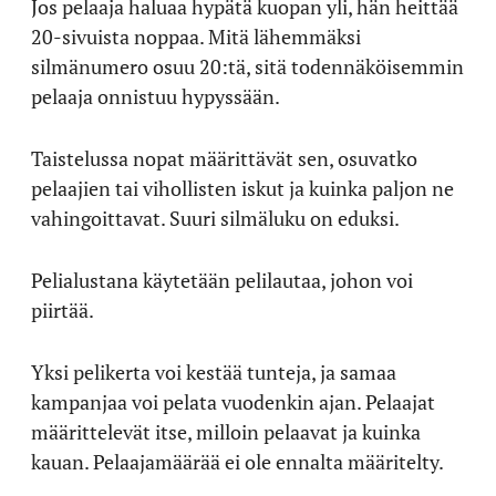
Jos pelaaja haluaa hypätä kuopan yli, hän heittää
20-sivuista noppaa. Mitä lähemmäksi
silmänumero osuu 20:tä, sitä todennäköisemmin
pelaaja onnistuu hypyssään.
Taistelussa nopat määrittävät sen, osuvatko
pelaajien tai vihollisten iskut ja kuinka paljon ne
vahingoittavat. Suuri silmäluku on eduksi.
Pelialustana käytetään pelilautaa, johon voi
piirtää.
Yksi pelikerta voi kestää tunteja, ja samaa
kampanjaa voi pelata vuodenkin ajan. Pelaajat
määrittelevät itse, milloin pelaavat ja kuinka
kauan. Pelaajamäärää ei ole ennalta määritelty.