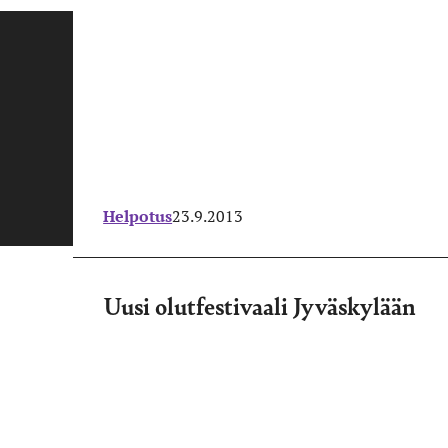
Helpotus
23.9.2013
Uusi olutfestivaali Jyväskylään