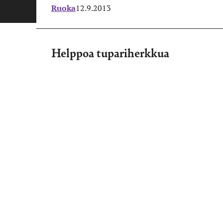
Ruoka
12.9.2013
Helppoa tupariherkkua