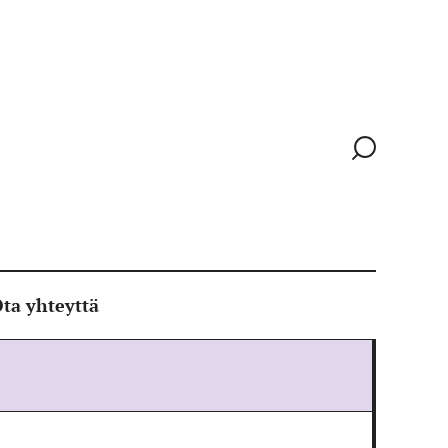
Siirry
hakusivull
ta yhteyttä