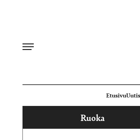
Siirry
suoraan
sisältöön
Etusivu
Uutis
Ruoka