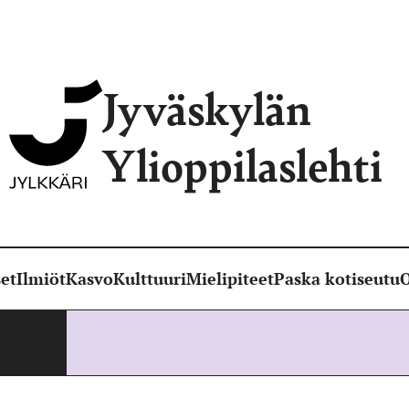
Jyväskylän
Ylioppilaslehti
et
Ilmiöt
Kasvo
Kulttuuri
Mielipiteet
Paska kotiseutu
O