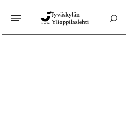
Siirry
Jyväskylän
suoraan
Siirry
Ylioppilaslehti
sisältöön
hakusivul