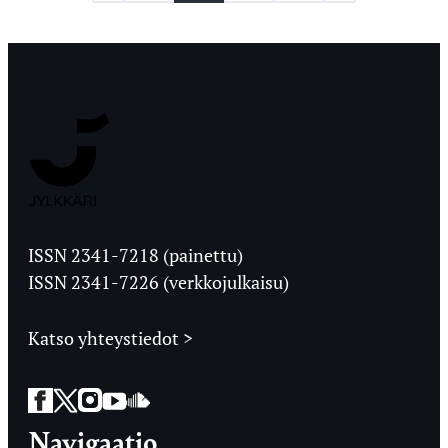
sivutus
Jyväskylän
Ylioppilaslehti
ISSN 2341-7218 (painettu)
ISSN 2341-7226 (verkkojulkaisu)
Katso yhteystiedot >
Facebook
Twitter
Instagram
YouTube
SoundCloud
Navigaatio