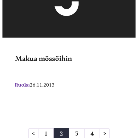
Makua mössöihin
Ruoka
26.11.2013
Artikkelien
<
1
2
3
4
>