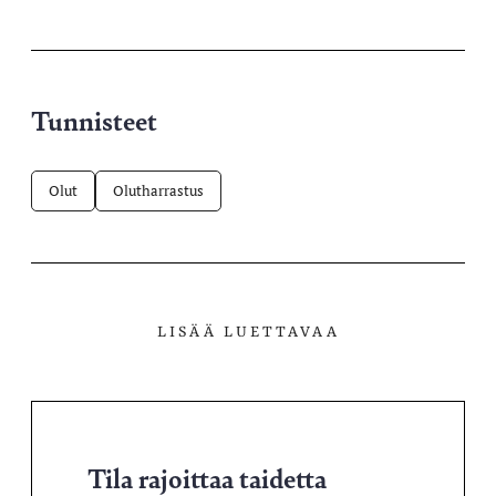
palvelussa
Tunnisteet
Olut
Olutharrastus
LISÄÄ LUETTAVAA
Tila rajoittaa taidetta