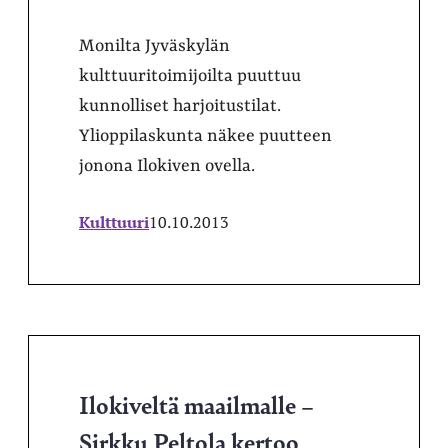
Monilta Jyväskylän
kulttuuritoimijoilta puuttuu
kunnolliset harjoitustilat.
Ylioppilaskunta näkee puutteen
jonona Ilokiven ovella.
Kulttuuri
10.10.2013
Ilokiveltä maailmalle –
Sirkku Peltola kertoo