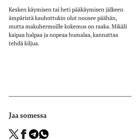
Kesken käymisen tai heti pääkäymisen jälkeen
ämpäristä kauhottukin olut nousee päähän,
mutta makuhermoille kokemus on raaka. Mikäli
kaipaa halpaa ja nopeaa humalaa, kannattaa
tehdä kiljua.
Jaa somessa
Jaa
Jaa
Jaa
Jaa
X-
Facebookissa
Telegramissa
WhatsAppissa