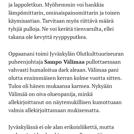
ja lappoletkun. Myöhemmin voi hankkia
lämpömittarin, ominaispainomittarin ja toisen
käymisastian. Tarvitaan myös riittävä määrä
tyhjiä pulloja. Ne voi kerätä tienvarsilta, ellei
takana ole kevyttä ryyppyputkea.
Oppaanani toimi Jyväskylän Olutkulttuuriseuran
puheenjohtaja
Sampo Välimaa
pullottaessaan
vahvasti humaloitua dark aleaan. Välimaa pani
olutta ensimmäisen kerran kolme vuotta sitten.
Tulos oli hänen mukaansa karmea. Nykyään
Välimää on oiva oluenpanija, minkä
allekirjoittanut on näytemukillisen kumottuaan
valmis allekirjoittamaan mukisematta.
Jyväskylässä ei ole alan erikoisliikettä, mutta