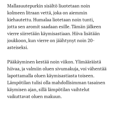
Mallasuutepurkin sisältö liuotetaan noin
kolmeen litraan vettä, joka on aiemmin
kiehautettu. Humalaa liotetaan noin tunti,
jotta sen aromit saadaan esille. Tämän jälkeen
vierre siirretään käymisastiaan. Hiiva lisätään
joukkoon, kun vierre on jäähtynyt noin 20-
asteiseksi.
Pääkäyminen kestää noin viikon. Ylimääräistä
hiivaa, ja valmiin oluen sivumakuja, voi vähentää
lapottamalla oluen käymisastiasta toiseen.
Lämpötilan tulisi olla mahdollisimman tasainen
käymisen ajan, sillä lämpötilan vaihtelut
vaikuttavat oluen makuun.