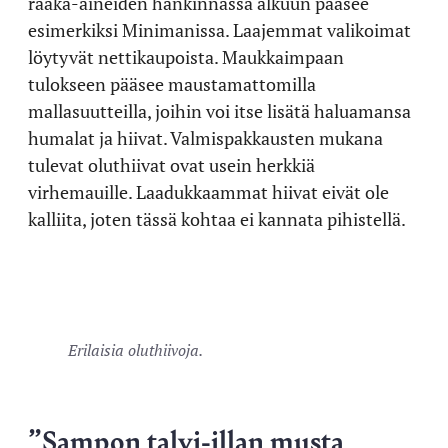
raaka-aineiden hankinnassa alkuun pääsee
esimerkiksi Minimanissa. Laajemmat valikoimat
löytyvät nettikaupoista. Maukkaimpaan
tulokseen pääsee maustamattomilla
mallasuutteilla, joihin voi itse lisätä haluamansa
humalat ja hiivat. Valmispakkausten mukana
tulevat oluthiivat ovat usein herkkiä
virhemauille. Laadukkaammat hiivat eivät ole
kalliita, joten tässä kohtaa ei kannata pihistellä.
Erilaisia oluthiivoja.
”Sampon talvi-illan musta