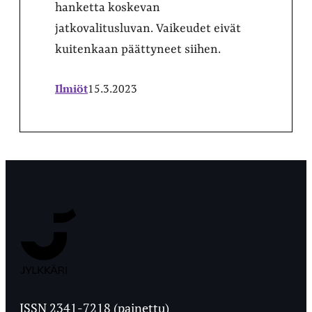
hanketta koskevan
jatkovalitusluvan. Vaikeudet eivät
kuitenkaan päättyneet siihen.
Ilmiöt
15.3.2023
Jyväskylän
Ylioppilaslehti
ISSN 2341-7218 (painettu)