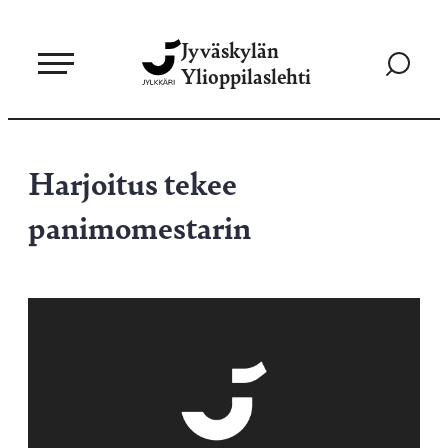
Siirry
Jyväskylän
suoraan
Siirry
Ylioppilaslehti
sisältöön
hakusivul
Harjoitus tekee
panimomestarin