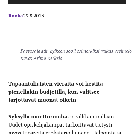
Ruoka
29.8.2013
Pastasalaatin kylkeen sopii esimerkiksi raikas vesimelon
Kuva: Arimo Kerkelä
Tupaantuliaisten vieraita voi kestitä
pienelläkin budjetilla, kun valitsee
tarjottavat muonat oikein.
Syksyllä muuttorumba
on vilkkaimmillaan.
Uudet opiskelijakämpät tarkoittavat tietysti
myös tupareita ruokatarjoiluineen. Helpointa ja