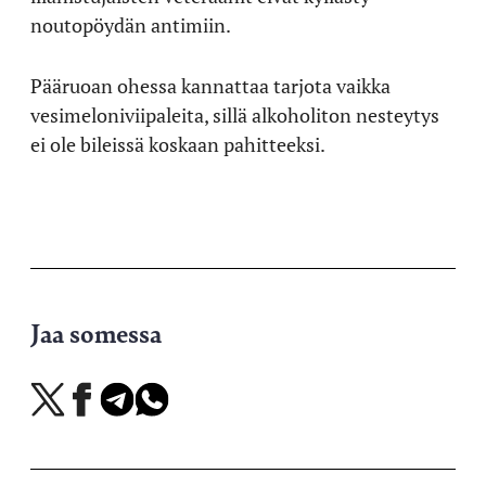
noutopöydän antimiin.
Pääruoan ohessa kannattaa tarjota vaikka
vesimeloniviipaleita, sillä alkoholiton nesteytys
ei ole bileissä koskaan pahitteeksi.
Jaa somessa
Jaa
Jaa
Jaa
Jaa
X-
Facebookissa
Telegramissa
WhatsAppissa
palvelussa