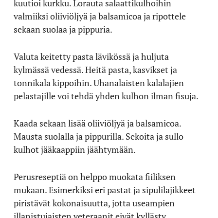
kuutioi kurkku. Lorauta salaattikulhoihin
valmiiksi oliiviöljyä ja balsamicoa ja ripottele
sekaan suolaa ja pippuria.
Valuta keitetty pasta lävikössä ja huljuta
kylmässä vedessä. Heitä pasta, kasvikset ja
tonnikala kippoihin. Uhanalaisten kalalajien
pelastajille voi tehdä yhden kulhon ilman fisuja.
Kaada sekaan lisää oliiviöljyä ja balsamicoa.
Mausta suolalla ja pippurilla. Sekoita ja sullo
kulhot jääkaappiin jäähtymään.
Perusreseptiä on helppo muokata fiiliksen
mukaan. Esimerkiksi eri pastat ja sipulilajikkeet
piristävät kokonaisuutta, jotta useampien
illanistujaisten veteraanit eivät kyllästy