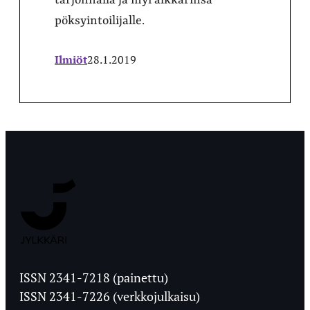
pöksyintoilijalle.
Ilmiöt
28.1.2019
Jyväskylän
Ylioppilaslehti
ISSN 2341-7218 (painettu)
ISSN 2341-7226 (verkkojulkaisu)