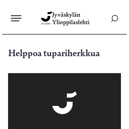
Siirry
Jyväskylän
suoraan
Siirry
Ylioppilaslehti
sisältöön
hakusivul
Helppoa tupariherkkua