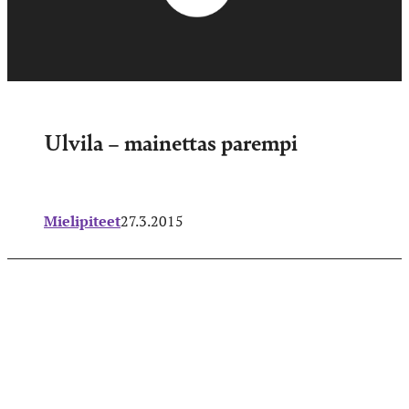
Ulvila – mainettas parempi
Mielipiteet
27.3.2015