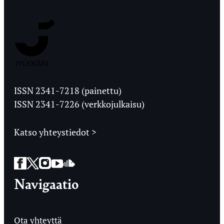
Jyväskylän
Ylioppilaslehti
ISSN 2341-7218 (painettu)
ISSN 2341-7226 (verkkojulkaisu)
Katso yhteystiedot >
Facebook
Twitter
Instagram
YouTube
SoundCloud
Navigaatio
Ota yhteyttä