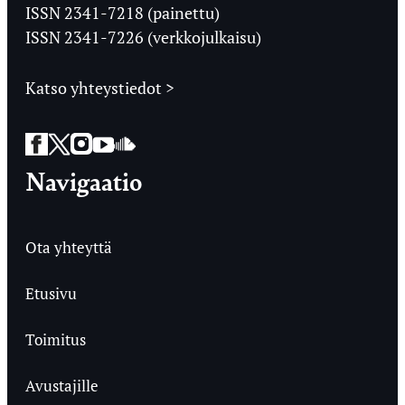
Ylioppilaslehti
ISSN 2341-7218 (painettu)
ISSN 2341-7226 (verkkojulkaisu)
Katso yhteystiedot >
Facebook
Twitter
Instagram
YouTube
SoundCloud
Navigaatio
Ota yhteyttä
Etusivu
Toimitus
Avustajille