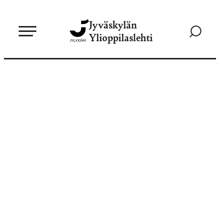
Siirry
Jyväskylän
suoraan
Siirry
Ylioppilaslehti
sisältöön
hakusivul