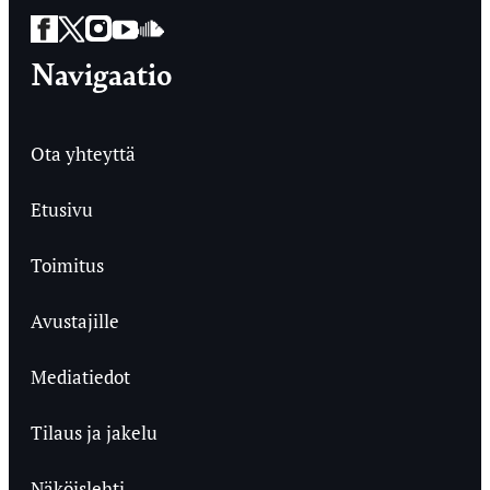
Facebook
Twitter
Instagram
YouTube
SoundCloud
Navigaatio
Ota yhteyttä
Etusivu
Toimitus
Avustajille
Mediatiedot
Tilaus ja jakelu
Näköislehti