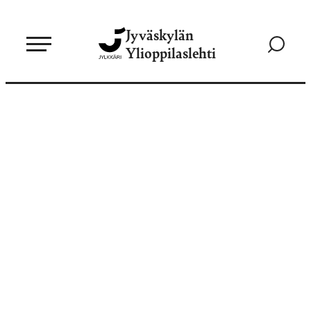
Siirry
Jyväskylän
suoraan
Siirry
Ylioppilaslehti
sisältöön
hakusivul