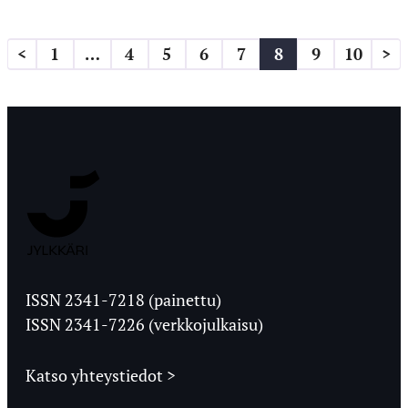
Artikkelien
<
1
…
4
5
6
7
8
9
10
>
sivutus
Jyväskylän
Ylioppilaslehti
ISSN 2341-7218 (painettu)
ISSN 2341-7226 (verkkojulkaisu)
Katso yhteystiedot >