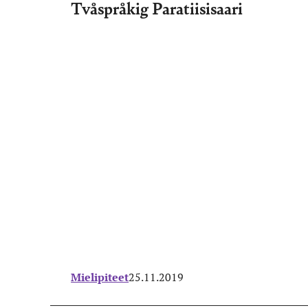
Tvåspråkig Paratiisisaari
Mielipiteet
25.11.2019