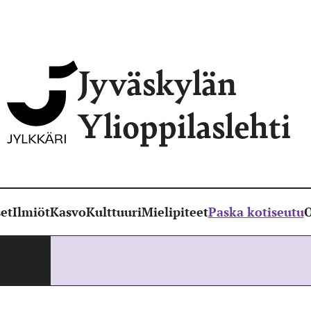
Jyväskylän
Ylioppilaslehti
et
Ilmiöt
Kasvo
Kulttuuri
Mielipiteet
Paska kotiseutu
O