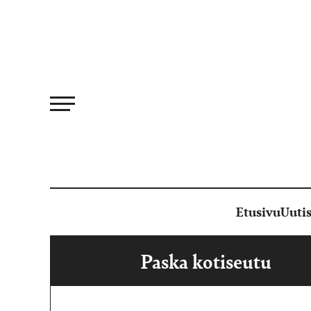
Siirry
suoraan
sisältöön
Etusivu
Uutis
Paska kotiseutu