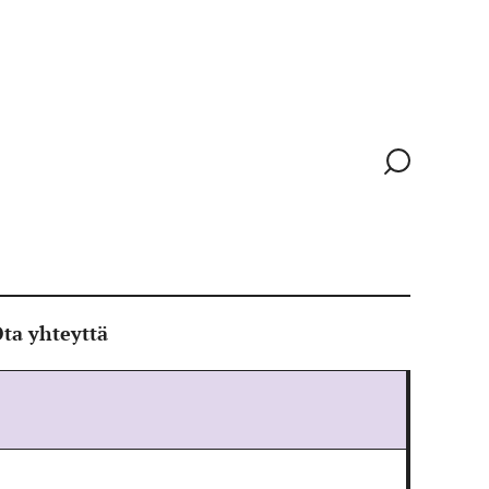
Siirry
hakusivull
ta yhteyttä