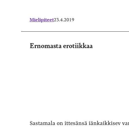
Mielipiteet
23.4.2019
Ernomasta erotiikkaa
Sastamala on ittesänsä iänkaikkisev van