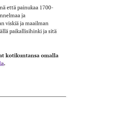
nä että painukaa 1700-
unnelmaa ja
n viskiä ja maailman
lä paikallisihinki ja sitä
vat kotikuntansa omalla
la
.