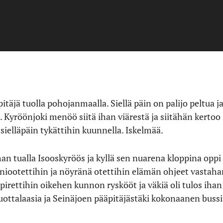
pitäjä tuolla pohojanmaalla. Siellä päin on palijo peltua 
. Kyröönjoki menöö siitä ihan viärestä ja siitähän kerto
sielläpäin tykättihin kuunnella. Iskelmää.
han tualla Isooskyröös ja kyllä sen nuarena kloppina opp
iootettihin ja nöyränä otettihin elämän ohjeet vastahan.
 pirettihin oikehen kunnon ryskööt ja väkiä oli tulos ih
 ruottalaasia ja Seinäjoen pääpitäjästäki kokonaanen bussi