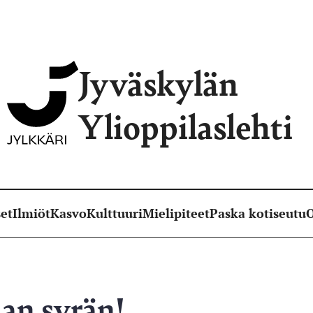
Jyväskylän
Ylioppilaslehti
et
Ilmiöt
Kasvo
Kulttuuri
Mielipiteet
Paska kotiseutu
O
n syrän!