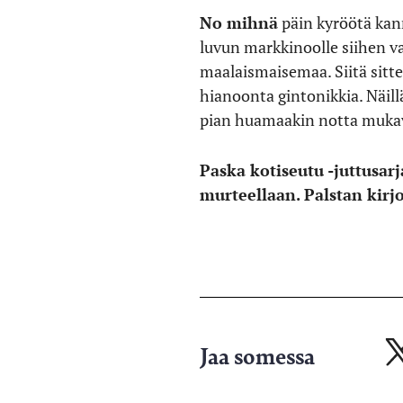
No mihnä
päin kyröötä kan
luvun markkinoolle siihen v
maalaismaisemaa. Siitä sit
hianoonta gintonikkia. Näillä
pian huamaakin notta mukava
Paska kotiseutu -juttusar
murteellaan. Palstan kirj
Jaa somessa
Ja
X-