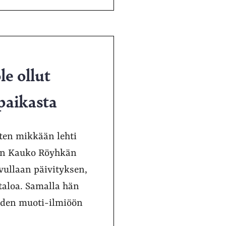
le ollut
 paikasta
uten mikkään lehti
ijan Kauko Röyhkän
vullaan päivityksen,
taloa. Samalla hän
yden muoti-ilmiöön