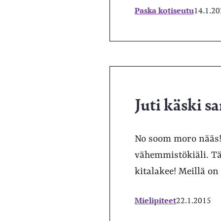
Paska kotiseutu
14.1.2
Juti käski 
No soom moro nääs!
vähemmistökiäli. Tä
kitalakee! Meillä on
Mielipiteet
22.1.2015