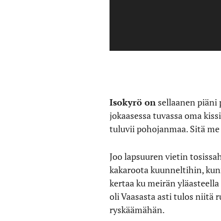
Isokyrö on
sellaanen piäni 
jokaasessa tuvassa oma kissi
tuluvii pohojanmaa. Sitä me 
Joo lapsuuren vietin tosissa
kakaroota kuunneltihin, kunn
kertaa ku meirän yläasteella
oli Vaasasta asti tulos niitä
ryskäämähän.