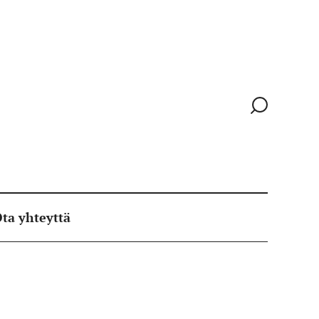
Siirry
hakusivull
ta yhteyttä