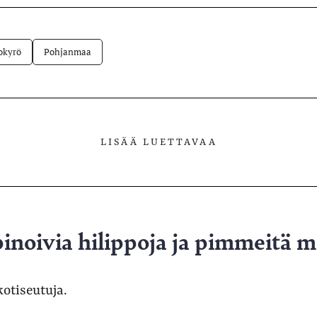
lvelussa
okyrö
Pohjanmaa
LISÄÄ LUETTAVAA
inoivia hilippoja ja pimmeitä 
kotiseutuja.