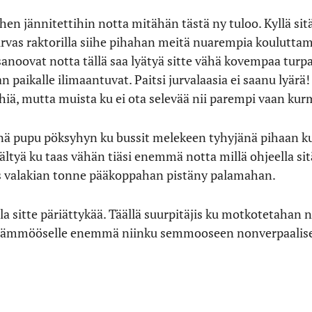
tehen jännitettihin notta mitähän tästä ny tuloo. Kyllä s
as raktorilla siihe pihahan meitä nuarempia kouluttam
noovat notta tällä saa lyätyä sitte vähä kovempaa turp
paikalle ilimaantuvat. Paitsi jurvalaasia ei saanu lyärä!
hiä, mutta muista ku ei ota selevää nii parempi vaan kur
ä pupu pöksyhyn ku bussit melekeen tyhyjänä pihaan kur
ältyä ku taas vähän tiäsi enemmä notta millä ohjeella sitä
lis valakian tonne pääkoppahan pistäny palamahan.
a sitte päriättykää. Täällä suurpitäjis ku motkotetahan n
ti tämmööselle enemmä niinku semmooseen nonverpaalise