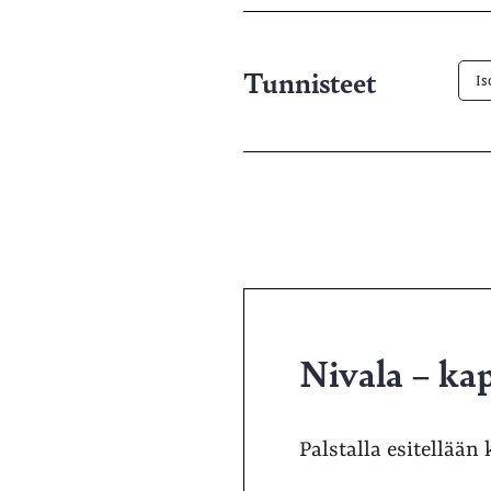
pa
Tunnisteet
Is
Nivala – kap
Palstalla esitellään 