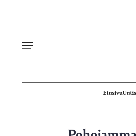
Siirry
suoraan
sisältöön
Etusivu
Uutis
Pohojammaa