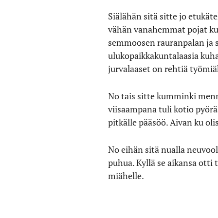
Siälähän sitä sitte jo etukä
vähän vanahemmat pojat kurv
semmoosen rauranpalan ja sa
ulukopaikkakuntalaasia kuhan 
jurvalaaset on rehtiä työmiä
No tais sitte kumminki menn
viisaampana tuli kotio pyörä
pitkälle pääsöö. Aivan ku o
No eihän sitä nualla neuvooll
puhua. Kyllä se aikansa ot
miähelle.