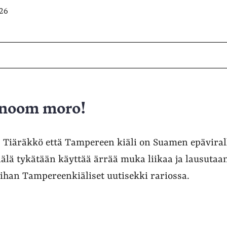
026
sanoom moro!
 Tiäräkkö että Tampereen kiäli on Suamen epäviral
älä tykätään käyttää ärrää muka liikaa ja lausutaan
 ihan Tampereenkiäliset uutisekki rariossa.