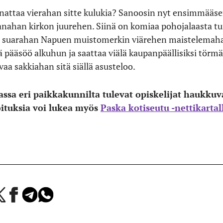
nattaa vierahan sitte kulukia? Sanoosin nyt ensimmääse
anahan kirkon juurehen. Siinä on komiaa pohojalaasta t
te suarahan Napuen muistomerkin viärehen maistelemaha
 pääsöö alkuhun ja saattaa viälä kaupanpäällisiksi törmääl
a sakkiahan sitä siällä asusteloo.
jassa eri paikkakunnilta tulevat opiskelijat haukku
oituksia voi lukea myös
Paska kotiseutu -nettikartal
a
Jaa
Jaa
Jaa
Facebookissa
Telegramissa
WhatsAppissa