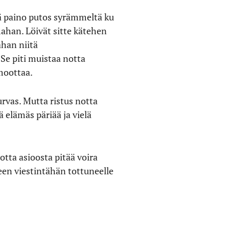
itä paino putos syrämmeltä ku
ahan. Löivät sitte kätehen
ahan niitä
 Se piti muistaa notta
moottaa.
vas. Mutta ristus notta
 elämäs päriää ja vielä
otta asioosta pitää voira
en viestintähän tottuneelle