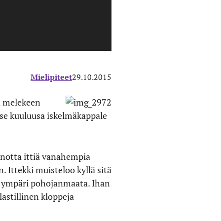
Mielipiteet
29.10.2015
ja melekeen
o se kuuluusa iskelmäkappale
i notta ittiä vanahempia
 Ittekki muisteloo kyllä sitä
an ympäri pohojanmaata. Ihan
lastillinen kloppeja