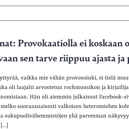
nat: Provokaatiolla ei koskaan o
 vaan sen tarve riippuu ajasta ja
kyttyrää, vaikka mie vähän provosoinki, ei tielä mu
kka oli laajalti arvostetun rockmuusikon ja kirjail
sanomisiaan. Hän oli aiemmin julkaissut Facebook-si
i melko suorasanaisesti valkoisen heteromiehen koh
- ja sukupuolivähemmistöjen yhä paremman näkyvy
 […]