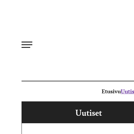
Siirry
suoraan
sisältöön
Etusivu
Uutis
Uutiset