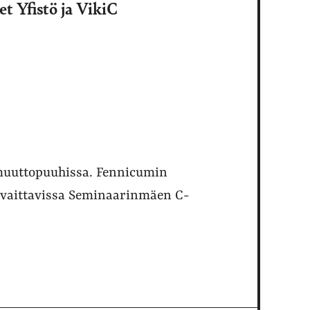
 Yfistö ja VikiC
a muuttopuuhissa. Fennicumin
havaittavissa Seminaarinmäen C-