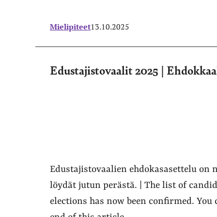
Mielipiteet
13.10.2025
Edustajistovaalit 2025 | Ehdokkaak
Edustajistovaalien ehdokasasettelu on n
löydät jutun perästä. | The list of candi
elections has now been confirmed. You ca