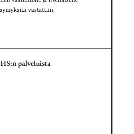
ien vaaliliitolle ja itsenäiselle
symyksiin vastattiin.
HS:n palveluista