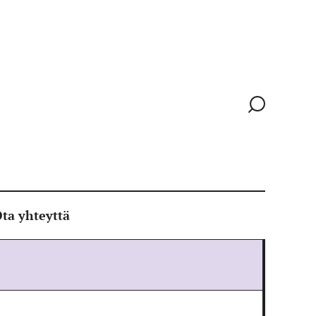
Siirry
hakusivull
ta yhteyttä