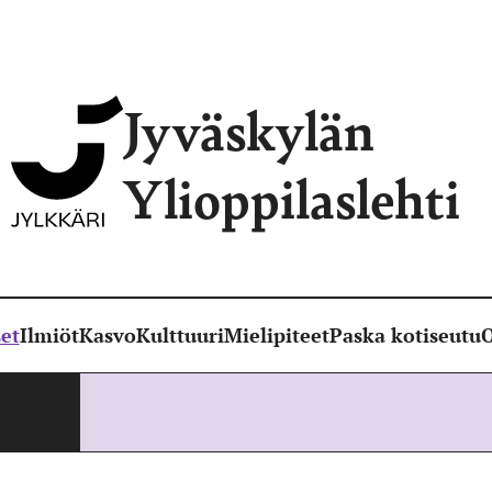
Jyväskylän
Ylioppilaslehti
et
Ilmiöt
Kasvo
Kulttuuri
Mielipiteet
Paska kotiseutu
O