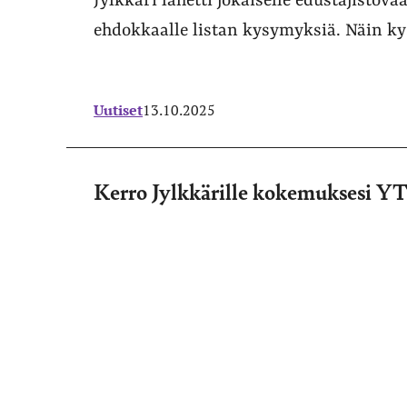
Jylkkäri lähetti jokaiselle edustajistovaal
ehdokkaalle listan kysymyksiä. Näin ky
Uutiset
13.10.2025
Kerro Jylkkärille kokemuksesi YT