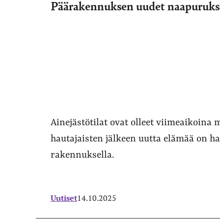
Päärakennuksen uudet naapurukset
Ainejästötilat ovat olleet viimeaikoin
hautajaisten jälkeen uutta elämää on 
rakennuksella.
Uutiset
14.10.2025