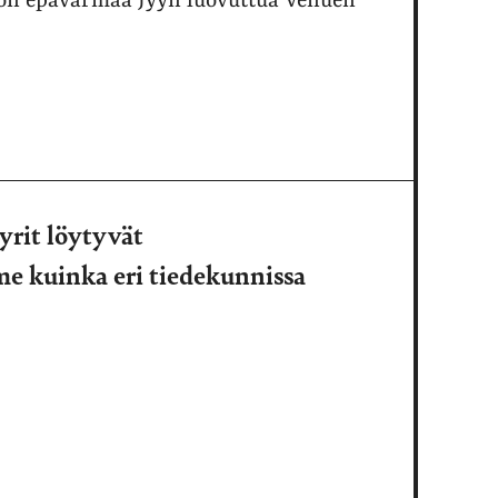
 on epävarmaa Jyyn luovuttua Venuen
yrit löytyvät
e kuinka eri tiedekunnissa