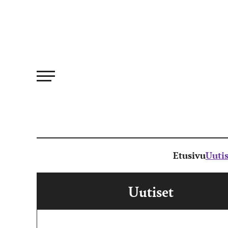
Siirry
suoraan
sisältöön
Etusivu
Uutis
Uutiset