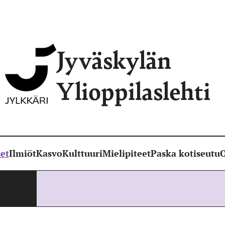
Jyväskylän
Ylioppilaslehti
et
Ilmiöt
Kasvo
Kulttuuri
Mielipiteet
Paska kotiseutu
O