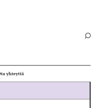
Siirry
hakusivull
ta yhteyttä