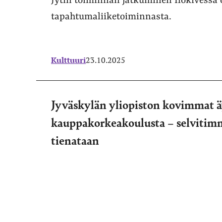
Jytin toiminnan jatkuminen Ilokivessä
tapahtumaliiketoiminnasta.
Kulttuuri
23.10.2025
Jyväskylän yliopiston kovimmat ä
kauppakorkeakoulusta – selvitimm
tienataan