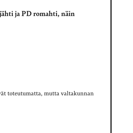
äjähti ja PD romahti, näin
vät toteutumatta, mutta valtakunnan