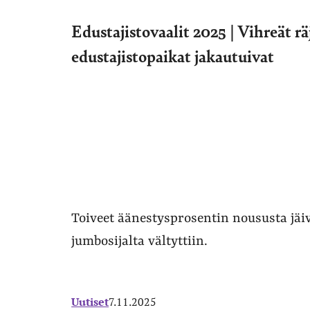
Edustajistovaalit 2025 | Vihreät r
edustajistopaikat jakautuivat
Toiveet äänestysprosentin noususta jäi
jumbosijalta vältyttiin.
Uutiset
7.11.2025