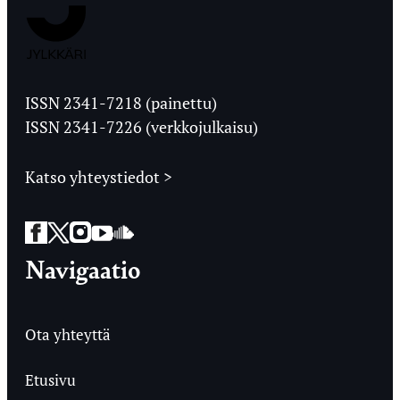
Jyväskylän
Ylioppilaslehti
ISSN 2341-7218 (painettu)
ISSN 2341-7226 (verkkojulkaisu)
Katso yhteystiedot >
Facebook
Twitter
Instagram
YouTube
SoundCloud
Navigaatio
Ota yhteyttä
Etusivu