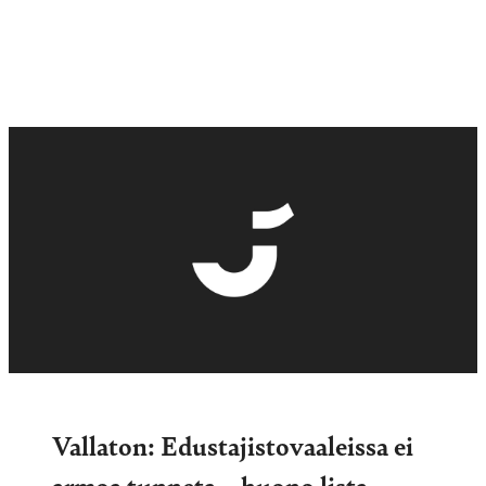
Vallaton: Edustajistovaaleissa ei
armoa tunneta – huono lista