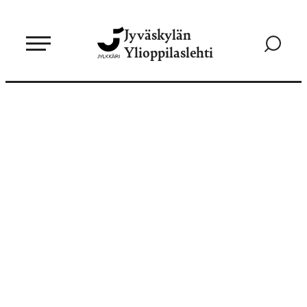
Siirry
Jyväskylän
suoraan
Siirry
Ylioppilaslehti
sisältöön
hakusivul