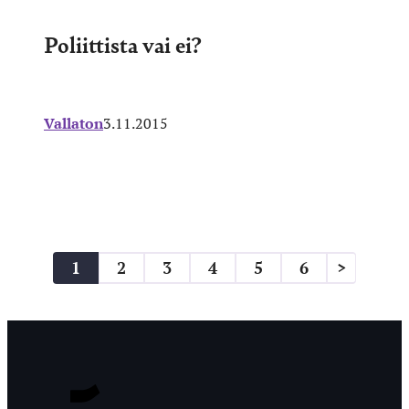
Poliittista vai ei?
Vallaton
3.11.2015
Artikkelien
1
2
3
4
5
6
>
sivutus