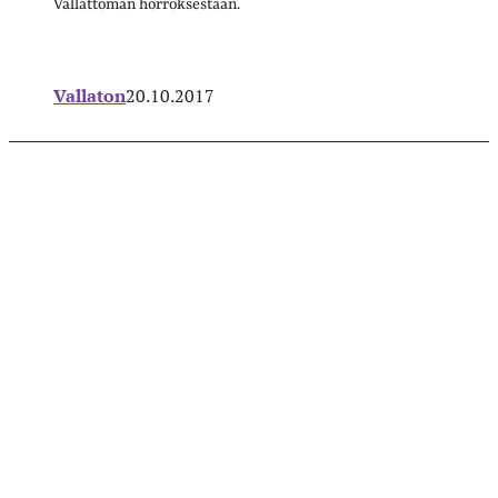
Vallattoman horroksestaan.
Vallaton
20.10.2017