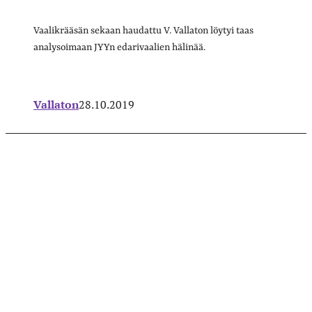
Vaalikrääsän sekaan haudattu V. Vallaton löytyi taas
analysoimaan JYYn edarivaalien hälinää.
Vallaton
28.10.2019