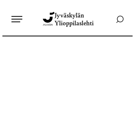
Siirry
Jyväskylän
suoraan
Siirry
Ylioppilaslehti
sisältöön
hakusivul