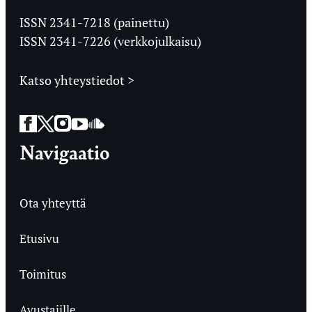
Ylioppilaslehti
ISSN 2341-7218 (painettu)
ISSN 2341-7226 (verkkojulkaisu)
Katso yhteystiedot >
Facebook
Twitter
Instagram
YouTube
SoundCloud
Navigaatio
Ota yhteyttä
Etusivu
Toimitus
Avustajille