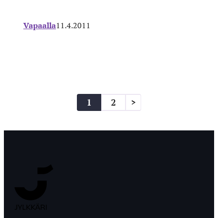
Vapaalla
11.4.2011
Artikkelien
1
2
>
sivutus
Jyväskylän