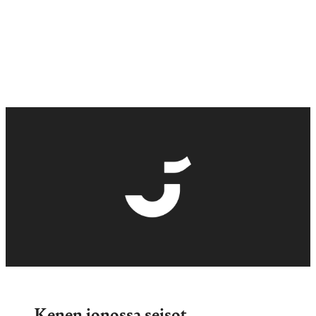
Kenen jonossa seisot –