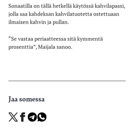
Sonaatilla on tällä hetkellä käytössä kahvilapassi,
jolla saa kahdeksan kahvilatuotetta ostettuaan
ilmaisen kahvin ja pullan.
“Se vastaa periaatteessa sitä kymmentä
prosenttia”, Maijala sanoo.
Jaa somessa
Jaa
Jaa
Jaa
Jaa
X-
Facebookissa
Telegramissa
WhatsAppissa
palvelussa