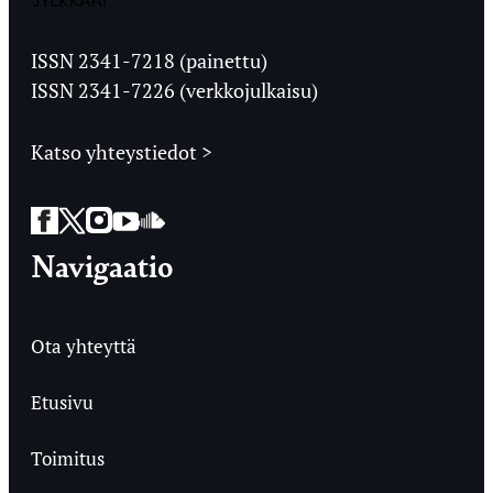
Jyväskylän
Ylioppilaslehti
ISSN 2341-7218 (painettu)
ISSN 2341-7226 (verkkojulkaisu)
Katso yhteystiedot >
Facebook
Twitter
Instagram
YouTube
SoundCloud
Navigaatio
Ota yhteyttä
Etusivu
Toimitus