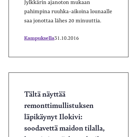
Jylkkärin ajanoton mukaan
pahimpina ruuhka-aikoina lounaalle
saa jonottaa lähes 20 minuuttia.
Kampuksella
31.10.2016
Tältä näyttää
remonttimullistuksen
läpikäynyt Ilokivi:
soodavettä maidon tilalla,