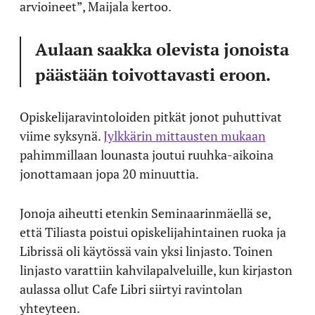
arvioineet”, Maijala kertoo.
Aulaan saakka olevista jonoista
päästään toivottavasti eroon.
Opiskelijaravintoloiden pitkät jonot puhuttivat
viime syksynä.
Jylkkärin mittausten mukaan
pahimmillaan lounasta joutui ruuhka-aikoina
jonottamaan jopa 20 minuuttia.
Jonoja aiheutti etenkin Seminaarinmäellä se,
että Tiliasta poistui opiskelijahintainen ruoka ja
Librissä oli käytössä vain yksi linjasto. Toinen
linjasto varattiin kahvilapalveluille, kun kirjaston
aulassa ollut Cafe Libri siirtyi ravintolan
yhteyteen.