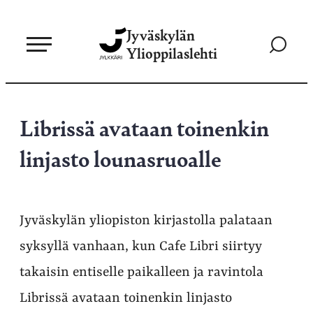
Siirry
Jyväskylän
suoraan
Siirry
Ylioppilaslehti
sisältöön
hakusivul
Librissä avataan toinenkin
linjasto lounasruoalle
Jyväskylän yliopiston kirjastolla palataan
syksyllä vanhaan, kun Cafe Libri siirtyy
takaisin entiselle paikalleen ja ravintola
Librissä avataan toinenkin linjasto