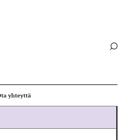
Siirry
hakusivull
ta yhteyttä