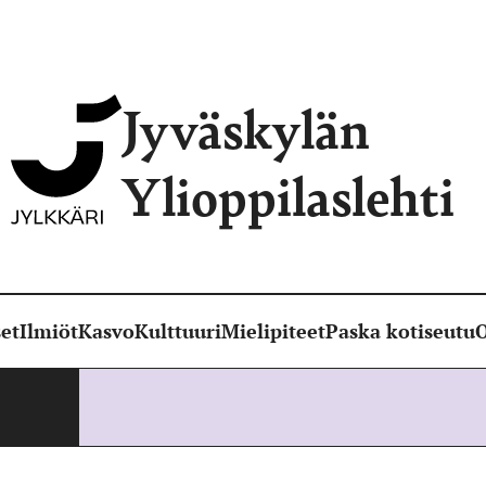
Jyväskylän
Ylioppilaslehti
et
Ilmiöt
Kasvo
Kulttuuri
Mielipiteet
Paska kotiseutu
O