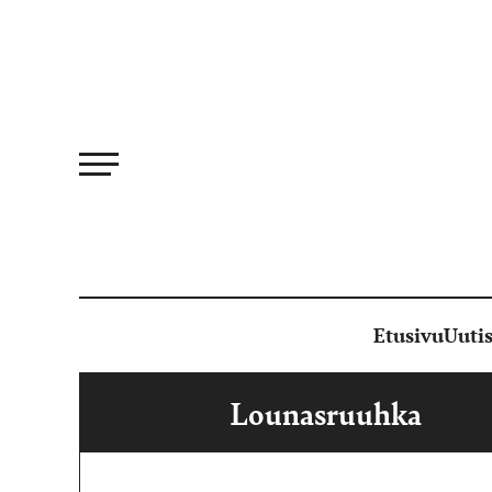
Siirry
suoraan
sisältöön
Etusivu
Uutis
Lounasruuhka