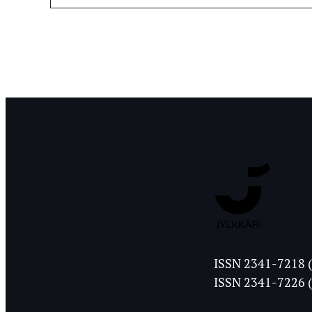
Jyväskylän
ISSN 2341-7218 (
Ylioppilasleht
ISSN 2341-7226 (