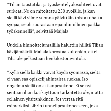
”Tilian taustatilat ja työskentelyolosuhteet ovat
surkeat. Ne on mitoitettu 250 syöjälle, ja kun
siellä kävi viime vuonna päivittäin toista tuhatta
syöjää, se oli suorastaan epäinhimillinen paikka
työskennellä”, selvittää Maijala.
Uudella hinnoittelumallilla haluttiin hillitä Tilian
kävijämääriä. Maijala korostaa kuitenkin, ettei
Tilia ole pelkästään henkilöstöravintola.
”Kyllä siellä kaikki voivat käydä syömässä, sieltä
ei vaan saa opiskelijahintaista ruokaa. Iso
ongelma siellä on astianpesukone. Ei se nyt
sentään ihan kotikäyttöön tarkoitettu ole, mutta
sellainen yksitankkinen. Jos vertaa sitä
esimerkiksi Librin tunnelipesukoneeseen, joka