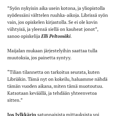
”Syön nykyisin aika usein kotona, ja yliopistolla
syödessäni välttelen ruuhka-aikoja. Librissä syön
vain, jos opiskelen kirjastolla. Se ei ole kovin
viihtyisä, ja yleensä siellä on kauheat jonot”,
sanoo opiskelija
Elli Peltomäki
.
Maijalan mukaan järjestelyihin saattaa tulla
muutoksia, jos painetta syntyy.
“Tilian tilannetta on tarkoitus seurata, kuten
Libriäkin. Tämä nyt on kokeilu, haluamme nähdä
tämän vuoden aikana, miten tämä muotoutuu.
Katsotaan keväällä, ja tehdään yhteenvetoa
sitten.”
Jos Jylkkärin
satunnaisista mittauksista voi