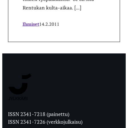
Rentukan kulta-aikaa. […]
Ihmiset
14.2.2011
Jyväskylän
Ylioppilaslehti
ISSN 2341-7218 (painettu)
ISSN 2341-7226 (verkkojulkaisu)