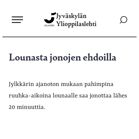
Siirry
Jyväskylän
suoraan
Siirry
Ylioppilaslehti
sisältöön
hakusivul
Lounasta jonojen ehdoilla
Jylkkärin ajanoton mukaan pahimpina
ruuhka-aikoina lounaalle saa jonottaa lähes
20 minuuttia.