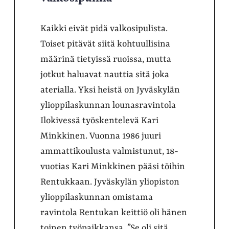
Kaikki eivät pidä valkosipulista.
Toiset pitävät siitä kohtuullisina
määrinä tietyissä ruoissa, mutta
jotkut haluavat nauttia sitä joka
aterialla. Yksi heistä on Jyväskylän
ylioppilaskunnan lounasravintola
Ilokivessä työskentelevä Kari
Minkkinen. Vuonna 1986 juuri
ammattikoulusta valmistunut, 18-
vuotias Kari Minkkinen pääsi töihin
Rentukkaan. Jyväskylän yliopiston
ylioppilaskunnan omistama
ravintola Rentukan keittiö oli hänen
toinen työpaikkansa. ”Se oli sitä