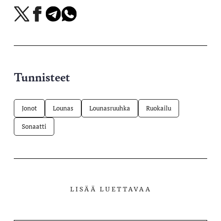
Jaa
Jaa
Jaa
Jaa
X-
Facebookissa
Telegramissa
WhatsAppissa
palvelussa
Tunnisteet
Jonot
Lounas
Lounasruuhka
Ruokailu
Sonaatti
LISÄÄ LUETTAVAA