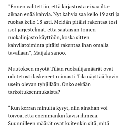
”Ennen valitettiin, että kirjastosta ei saa ilta-
aikaan enää kahvia. Nyt kahvia saa kello 19 asti ja
ruokaa kello 18 asti. Meidän pitäisi rakentaa tosi
isot järjestelmät, että saataisiin toinen
ruokalinjasto käyttöön, koska sitten
kahvilatoiminta pitäisi rakentaa ihan omalla
tavallaan”, Maijala sanoo.
Muutoksen myötä Tilian ruokailijamäärät ovat
odotetusti laskeneet roimasti. Tila näyttää hyvin
usein olevan tyhjillään. Onko sekään
tarkoituksenmukaista?
“Kun kerran minulta kysyt, niin ainahan voi
toivoa, että enemmänkin kävisi ihmisiä.
Suunnilleen määrät ovat kuitenkin sitä, mitä