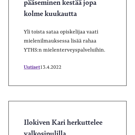
pääseminen kestää jopa
kolme kuukautta
Yli toista sataa opiskelijaa vaati
mielenilmauksessa lisää rahaa
YTHS:n mielenterveyspalveluihin.
Uutiset
13.4.2022
Ilokiven Kari herkuttelee
valkosipulilla