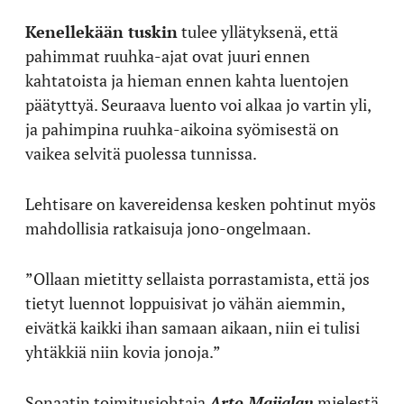
Kenellekään tuskin
tulee yllätyksenä, että
pahimmat ruuhka-ajat ovat juuri ennen
kahtatoista ja hieman ennen kahta luentojen
päätyttyä. Seuraava luento voi alkaa jo vartin yli,
ja pahimpina ruuhka-aikoina syömisestä on
vaikea selvitä puolessa tunnissa.
Lehtisare on kavereidensa kesken pohtinut myös
mahdollisia ratkaisuja jono-ongelmaan.
”Ollaan mietitty sellaista porrastamista, että jos
tietyt luennot loppuisivat jo vähän aiemmin,
eivätkä kaikki ihan samaan aikaan, niin ei tulisi
yhtäkkiä niin kovia jonoja.”
Sonaatin toimitusjohtaja
Arto Maijalan
mielestä