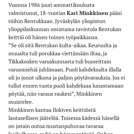
Vuonna 1986 juuri ammattikoulusta
valmistunut, 18-vuotias
Kari Minkkinen
pääsi
töihin Rentukkaan. Jyväskylän yliopiston
ylioppilaskunnan omistama ravintola Rentukan
keittiö oli hänen toinen työpaikkansa.
”Se oli sitä Rentukan kulta-aikaa. Keuruulta ja
muualta tuli porukkaa viettämään iltaa, ja
Tikkakosken varuskunnasta tuli busseittain
varusmiehiä juhlimaan. Puoli kahdeksalta illalla
oli jo jonot ulkona ja paljon pöytävarauksia. Jos ei
tullut ennen tuota puoli kahdeksaa lunastamaan
pöytää, niin varaus raukesi”, Minkkinen
muistelee.
Minkkinen kantaa Ilokiven keittiöstä
lautasellisen jäätelöä. Toisessa kädessä hänellä
on jotain outoa mustanpuhuvaa tavaraa
lasikulhossa, mikä on hämmentävää. Onhan