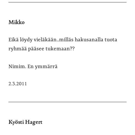
Mikko
Eikä löydy vieläkään..milläs hakusanalla tuota
ryhmää pääsee tukemaan??
Nimim. En ymmärrä
2.3.2011
Kyösti Hagert