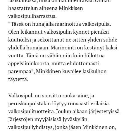
haastattelun aiheena Minkkisen
valkosipuliharrastus.
”Tässä on hunajalla marinoitua valkosipulia.
Olen leikannut valkosipulin kynnet pieniksi
kuutioiksi ja sekoittanut ne sitten yhden suhde
yhdellä hunajaan. Marinointi on kestänyt kaksi
vuotta. Tämä on vähän niin kuin hillottua
appelsiininkuorta, mutta ehdottomasti
parempaa”, Minkkinen kuvailee lasikulhon
täytettä.
Valkosipuli on suosittu ruoka-aine, ja
peruskaupoistakin löytyy runsaasti erilaisia
valkosipulituotteita. Joulun aikaan järjestetyissä
Järjestöjen myyjäisissä Jyväskylän
valkosipuliyhdistys, jonka jäsen Minkkinen on,