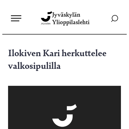
Siirry
Jyväskylän
suoraan
Siirry
Ylioppilaslehti
sisältöön
hakusivul
Ilokiven Kari herkuttelee
valkosipulilla