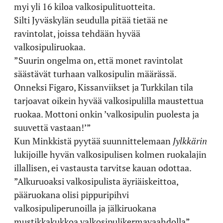
myi yli 16 kiloa valkosipulituotteita.
Silti Jyväskylän seudulla pitää tietää ne
ravintolat, joissa tehdään hyvää
valkosipuliruokaa.
”Suurin ongelma on, että monet ravintolat
säästävät turhaan valkosipulin määrässä.
Onneksi Figaro, Kissanviikset ja Turkkilan tila
tarjoavat oikein hyvää valkosipulilla maustettua
ruokaa. Mottoni onkin ’valkosipulin puolesta ja
suuvettä vastaan!’”
Kun Minkkistä pyytää suunnittelemaan
Jylkkärin
lukijoille hyvän valkosipulisen kolmen ruokalajin
illallisen, ei vastausta tarvitse kauan odottaa.
”Alkuruoaksi valkosipulista äyriäiskeittoa,
pääruokana olisi pippuripihvi
valkosipuliperunoilla ja jälkiruokana
mustikkakukkoa valkosipulikermavaahdolla”,