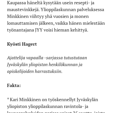
Kaupassa häneltä kysytään usein resepti- ja
maustevinkkejä. Ylioppilaskunnan palveluksessa
Minkkinen viihtyy yhä vuosien ja monen
lomauttamisen jälkeen, vaikka hänen mielestään
työnantajana JYY voisi hieman kehittyä.
Kyösti Hagert
Ajattelija vapaalla -sarjassa tutustutaan
Jyväskylän yliopiston henkilökunnan ja
opiskelijoiden harrastuksiin.
Fakta:
* Kari Minkkinen on työskennellyt Jyväskylän
yliopiston ylioppilaskunnan ravintola- ja
lounaspalveluiden parissa vajaat 25 vuotta, joista