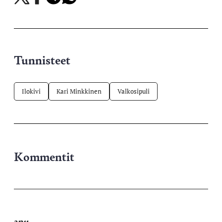
X-
Facebookissa
Telegramissa
WhatsAppissa
palvelussa
Tunnisteet
Ilokivi
Kari Minkkinen
Valkosipuli
Kommentit
anu