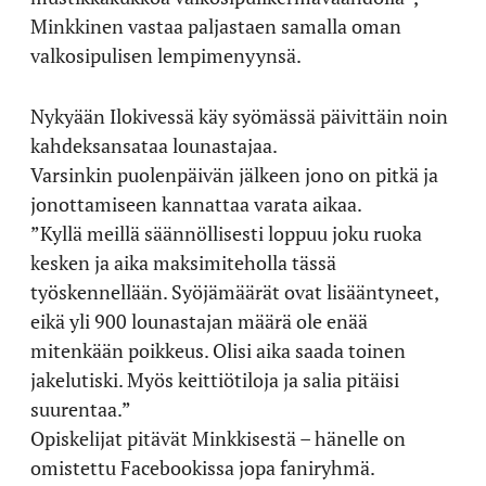
Minkkinen vastaa paljastaen samalla oman
valkosipulisen lempimenyynsä.
Nykyään Ilokivessä käy syömässä päivittäin noin
kahdeksansataa lounastajaa.
Varsinkin puolenpäivän jälkeen jono on pitkä ja
jonottamiseen kannattaa varata aikaa.
”Kyllä meillä säännöllisesti loppuu joku ruoka
kesken ja aika maksimiteholla tässä
työskennellään. Syöjämäärät ovat lisääntyneet,
eikä yli 900 lounastajan määrä ole enää
mitenkään poikkeus. Olisi aika saada toinen
jakelutiski. Myös keittiötiloja ja salia pitäisi
suurentaa.”
Opiskelijat pitävät Minkkisestä – hänelle on
omistettu Facebookissa jopa faniryhmä.