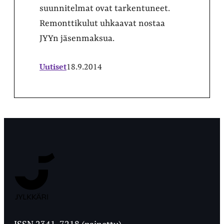
suunnitelmat ovat tarkentuneet.
Remonttikulut uhkaavat nostaa
JYYn jäsenmaksua.
Uutiset
18.9.2014
Jyväskylän
Ylioppilaslehti
ISSN 2341-7218 (painettu)