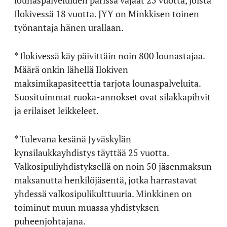
Ilokivessä 18 vuotta. JYY on Minkkisen toinen
työnantaja hänen urallaan.
* Ilokivessä käy päivittäin noin 800 lounastajaa.
Määrä onkin lähellä Ilokiven
maksimikapasiteettia tarjota lounaspalveluita.
Suosituimmat ruoka-annokset ovat silakkapihvit
ja erilaiset leikkeleet.
* Tulevana kesänä Jyväskylän
kynsilaukkayhdistys täyttää 25 vuotta.
Valkosipuliyhdistyksellä on noin 50 jäsenmaksun
maksanutta henkilöjäsentä, jotka harrastavat
yhdessä valkosipulikulttuuria. Minkkinen on
toiminut muun muassa yhdistyksen
puheenjohtajana.