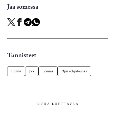
Jaa somessa
Jaa
Jaa
Jaa
Jaa
X-
Facebookissa
Telegramissa
WhatsAppissa
palvelussa
Tunnisteet
Ilokivi
JYY
Lounas
Opiskelijalounas
LISÄÄ LUETTAVAA