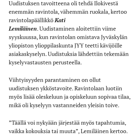
Uudistuksen tavoitteena oli tehdä Ilokivestä
enemmän ravintola, vähemmän ruokala, kertoo
ravintolapäällikkö
Kati
Lemiläinen
.
Uudistaminen aloitettiin viime
syyskuussa, kun ravintolan omistava Jyväskylän
yliopiston ylioppilaskunta JYY teetti kävijöille
asiakaskyselyn. Uudistuksia lähdettiin tekemään
kyselyvastausten perusteella.
Viihtyisyyden parantaminen on ollut
uudistuksen ykköstavoite. Ravintolaan luotiin
myös lisää oleskeluun ja opiskeluun sopivaa tilaa,
mikä oli kyselyyn vastanneiden yleisin toive.
”Täällä voi nykyään järjestää myös tapahtumia,
vaikka kokouksia tai muuta”, Lemiläinen kertoo.