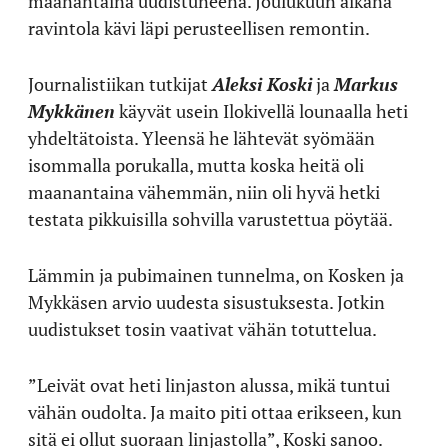
maanantaina uudistuneena. Joulukuun aikana
ravintola kävi läpi perusteellisen remontin.
Journalistiikan tutkijat
Aleksi Koski
ja
Markus
Mykkänen
käyvät usein Ilokivellä lounaalla heti
yhdeltätoista. Yleensä he lähtevät syömään
isommalla porukalla, mutta koska heitä oli
maanantaina vähemmän, niin oli hyvä hetki
testata pikkuisilla sohvilla varustettua pöytää.
Lämmin ja pubimainen tunnelma, on Kosken ja
Mykkäsen arvio uudesta sisustuksesta. Jotkin
uudistukset tosin vaativat vähän totuttelua.
”Leivät ovat heti linjaston alussa, mikä tuntui
vähän oudolta. Ja maito piti ottaa erikseen, kun
sitä ei ollut suoraan linjastolla”, Koski sanoo.