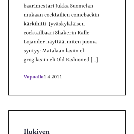
baarimestari Jukka Suomelan
mukaan cocktailien comebackin
kärkihitti. Jyväskyläläisen
cocktailbaari Shakerin Kalle
Lojander näyttää, miten juoma
syntyy: Matalaan lasiin eli
grogilasiin eli Old Fashioned […]
Vapaalla
1.4.2011
Ilokiven