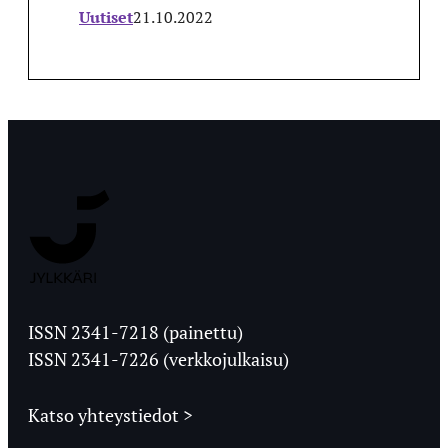
Uutiset
21.10.2022
Jyväskylän
Ylioppilaslehti
ISSN 2341-7218 (painettu)
ISSN 2341-7226 (verkkojulkaisu)
Katso yhteystiedot >