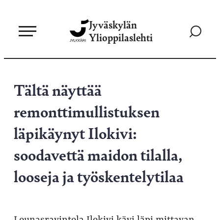
Siirry
Jyväskylän
suoraan
Siirry
Ylioppilaslehti
sisältöön
hakusivul
Tältä näyttää
remonttimullistuksen
läpikäynyt Ilokivi:
soodavettä maidon tilalla,
looseja ja työskentelytilaa