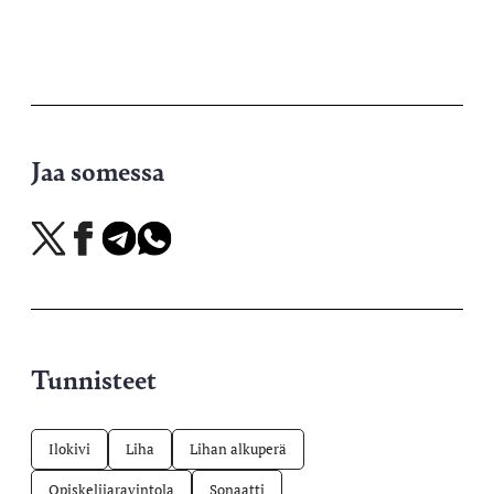
Jaa somessa
Jaa
Jaa
Jaa
Jaa
X-
Facebookissa
Telegramissa
WhatsAppissa
palvelussa
Tunnisteet
Ilokivi
Liha
Lihan alkuperä
Opiskelijaravintola
Sonaatti