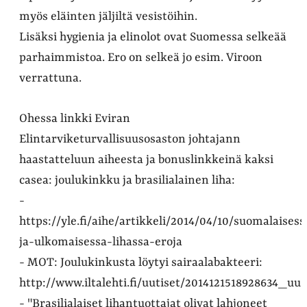
myös eläinten jäljiltä vesistöihin.
Lisäksi hygienia ja elinolot ovat Suomessa selkeää
parhaimmistoa. Ero on selkeä jo esim. Viroon
verrattuna.
Ohessa linkki Eviran
Elintarviketurvallisuusosaston johtajann
haastatteluun aiheesta ja bonuslinkkeinä kaksi
casea: joulukinkku ja brasilialainen liha:
-
https://yle.fi/aihe/artikkeli/2014/04/10/suomalaisess
ja-ulkomaisessa-lihassa-eroja
- MOT: Joulukinkusta löytyi sairaalabakteeri:
http://www.iltalehti.fi/uutiset/2014121518928634_uu
- "Brasilialaiset lihantuottajat olivat lahjoneet