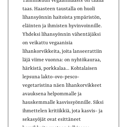
Tammikuun vegaanihaaste on täällä
taas. Haasteen taustalla on huoli
lihansyönnin haitoista ympäristön,
eläinten ja ihmisten hyvinvoinnille.
Yhdeksi lihansyönnin vähentäjäksi
on veikattu vegaanisia
lihankorvikkeita, joita lanseerattiin
läjä viime vuonna: on nyhtökauraa,
härkistä, porkkalaa… Kohtalaisen
lepsuna lakto-ovo-pesco-
vegetaristina näen lihankorvikkeet
avauksena helpommalle ja
hauskemmalle kasvissyönnille. Siksi
ihmettelen kritiikkiä, jota kasvis- ja
sekasyöjät ovat esittäneet