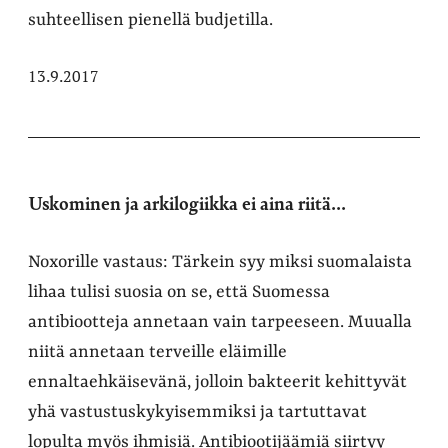
suhteellisen pienellä budjetilla.
13.9.2017
Uskominen ja arkilogiikka ei aina riitä...
Noxorille vastaus: Tärkein syy miksi suomalaista
lihaa tulisi suosia on se, että Suomessa
antibiootteja annetaan vain tarpeeseen. Muualla
niitä annetaan terveille eläimille
ennaltaehkäisevänä, jolloin bakteerit kehittyvät
yhä vastustuskykyisemmiksi ja tartuttavat
lopulta myös ihmisiä. Antibiootijäämiä siirtyy