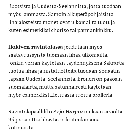
Ruotsista ja Uudesta-Seelannista, josta tuodaan
myös lammasta. Samoin alkuperäpohjaisista
lihajalosteista monet ovat ulkomailta tuotuja
kuten esimerkiksi chorizo tai parmankinkku.
Ilokiven ravintolassa
joudutaan myös
saatavuussyistä tuomaan lihaa ulkomailta.
Jonkin verran käytetään täydennyksenä Saksasta
tuotua lihaa ja riistatuotteita tuodaan Sonaatin
tapaan Uudesta-Seelannista. Broileri on pääosin
suomalaista, mutta satunnaisesti käytetään
myös esimerkiksi Liettuasta tuotua broileria.
Ravintolapäällikkö
Arja Harjun
mukaan arviolta
95 prosenttia lihasta on kuitenkin aina
kotimaista.