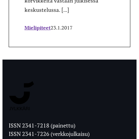
korvikkeita vastaan julkisessa
keskustelussa. […]
Mielipiteet
23.1.2017
Jyväskylän
Ylioppilaslehti
ISSN 2341-7218 (painettu)
ISSN 2341-7226 (verkkojulkaisu)