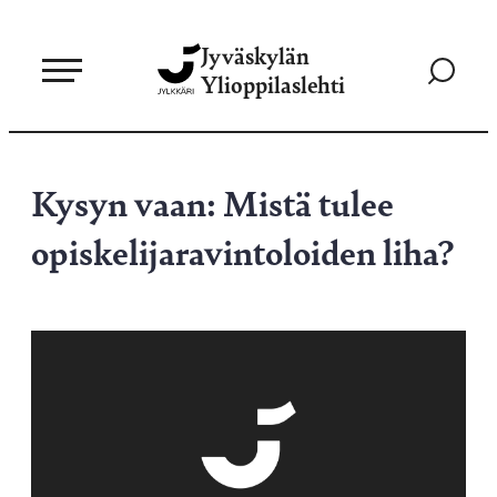
Siirry
Jyväskylän
suoraan
Siirry
Ylioppilaslehti
sisältöön
hakusivul
Kysyn vaan: Mistä tulee
opiskelijaravintoloiden liha?