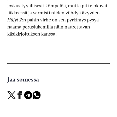
joskus tyylillisesti kömpelöä, mutta piti elokuvat
liikkeessä ja varmisti niiden viihdyttävyyden.
Häjyt 2
:n pahin virhe on sen pyrkimys pysyä
naama peruslukemilla näin naurettavan
käsikirjoituksen kanssa.
Jaa somessa
Jaa
Jaa
Jaa
Jaa
X-
Facebookissa
Telegramissa
WhatsAppissa
palvelussa