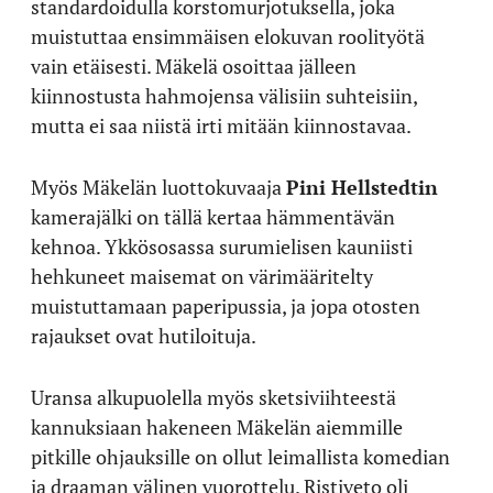
standardoidulla korstomurjotuksella, joka
muistuttaa ensimmäisen elokuvan roolityötä
vain etäisesti. Mäkelä osoittaa jälleen
kiinnostusta hahmojensa välisiin suhteisiin,
mutta ei saa niistä irti mitään kiinnostavaa.
Myös Mäkelän luottokuvaaja
Pini Hellstedtin
kamerajälki on tällä kertaa hämmentävän
kehnoa. Ykkösosassa surumielisen kauniisti
hehkuneet maisemat on värimääritelty
muistuttamaan paperipussia, ja jopa otosten
rajaukset ovat hutiloituja.
Uransa alkupuolella myös sketsiviihteestä
kannuksiaan hakeneen Mäkelän aiemmille
pitkille ohjauksille on ollut leimallista komedian
ja draaman välinen vuorottelu. Ristiveto oli