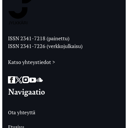
Jyväskylän
Ylioppilaslehti
ISSN 2341-7218 (painettu)
ISSN 2341-7226 (verkkojulkaisu)
Katso yhteystiedot >
Facebook
Twitter
Instagram
YouTube
SoundCloud
Navigaatio
Ota yhteyttä
Etusivu