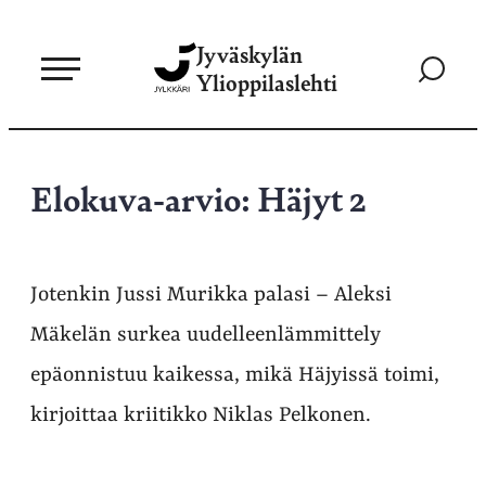
Siirry
Jyväskylän
suoraan
Siirry
Ylioppilaslehti
sisältöön
hakusivul
Elokuva-arvio: Häjyt 2
Jotenkin Jussi Murikka palasi – Aleksi
Mäkelän surkea uudelleenlämmittely
epäonnistuu kaikessa, mikä Häjyissä toimi,
kirjoittaa kriitikko Niklas Pelkonen.