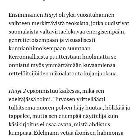
Ensimmäinen
Häjyt
oli yksi vuosituhannen
vaihteen merkittävistä teoksista, jotka uudistivat
suomalaista valtavirtaelokuvaa energisempään,
genretietoisempaan ja visuaalisesti
kunnianhimoisempaan suuntaan.
Kerronnallisista puutteistaan huolimatta se
onnistui myös ymmärtämään kuvaamiensa
rettelöitsijöiden näköalatonta kujanjuoksua.
Häjyt 2
epäonnistuu kaikessa, mikä sen
edeltäjässä toimi. Hirvosen yritteliäästi
tulkitsema nuoren polven häjy huutaa, hölkkää ja
tappelee, mutta sen enempää näyttelijä kuin
käsikirjoitus ei osaa avata, mistä ahdistus
kumpuaa. Edelmann vetää ikonisen hahmonsa