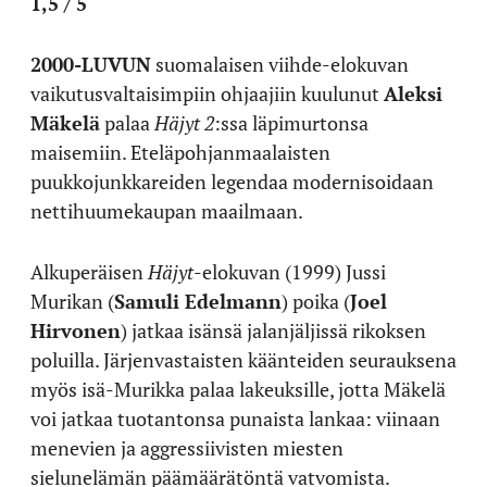
1,5 / 5
2000-LUVUN
suomalaisen viihde-elokuvan
vaikutusvaltaisimpiin ohjaajiin kuulunut
Aleksi
Mäkelä
palaa
Häjyt 2
:ssa läpimurtonsa
maisemiin. Eteläpohjanmaalaisten
puukkojunkkareiden legendaa modernisoidaan
nettihuumekaupan maailmaan.
Alkuperäisen
Häjyt
-elokuvan (1999) Jussi
Murikan (
Samuli Edelmann
) poika (
Joel
Hirvonen
) jatkaa isänsä jalanjäljissä rikoksen
poluilla. Järjenvastaisten käänteiden seurauksena
myös isä-Murikka palaa lakeuksille, jotta Mäkelä
voi jatkaa tuotantonsa punaista lankaa: viinaan
menevien ja aggressiivisten miesten
sielunelämän päämäärätöntä vatvomista.