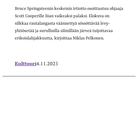
Bruce Springsteenin keskeisin irtiotto osoittautuu ohjaaja
Scott Cooperille liian vaikeaksi palaksi. Elokuva on
silkkaa rautalangasta väännettyä sössöttävää levy-
yhtiösetää ja surullisilla silmillään järveä tuijottavaa
erikoislahjakkuutta, kirjoittaa Niklas Pelkonen.
Kulttuuri
4.11.2025