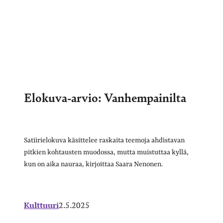
Elokuva-arvio: Vanhempainilta
Satiirielokuva käsittelee raskaita teemoja ahdistavan
pitkien kohtausten muodossa, mutta muistuttaa kyllä,
kun on aika nauraa, kirjoittaa Saara Nenonen.
Kulttuuri
2.5.2025