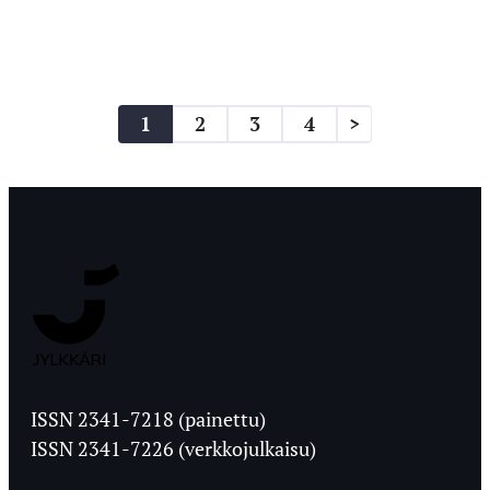
Artikkelien
1
2
3
4
>
sivutus
Jyväskylän
Ylioppilaslehti
ISSN 2341-7218 (painettu)
ISSN 2341-7226 (verkkojulkaisu)