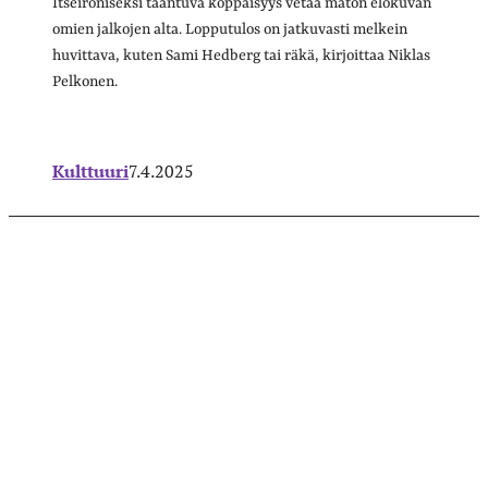
Itseironiseksi taantuva köppäisyys vetää maton elokuvan
omien jalkojen alta. Lopputulos on jatkuvasti melkein
huvittava, kuten Sami Hedberg tai räkä, kirjoittaa Niklas
Pelkonen.
Kulttuuri
7.4.2025