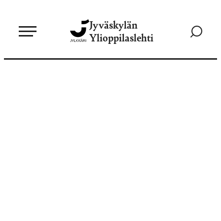
Siirry
Jyväskylän
suoraan
Siirry
Ylioppilaslehti
sisältöön
hakusivul