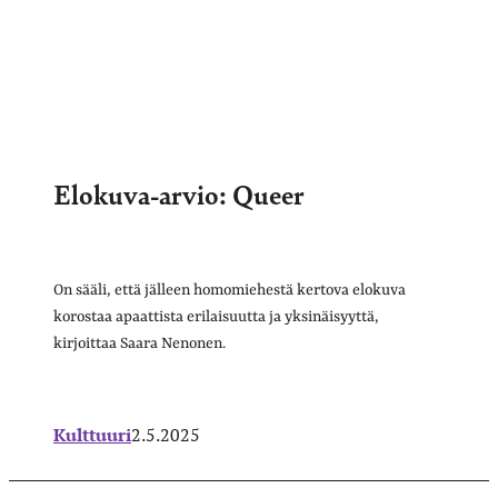
Elokuva-arvio: Queer
On sääli, että jälleen homomiehestä kertova elokuva
korostaa apaattista erilaisuutta ja yksinäisyyttä,
kirjoittaa Saara Nenonen.
Kulttuuri
2.5.2025