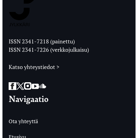
Jyväskylän
Ylioppilaslehti
ISSN 2341-7218 (painettu)
ISSN 2341-7226 (verkkojulkaisu)
Katso yhteystiedot >
Facebook
Twitter
Instagram
YouTube
SoundCloud
Navigaatio
Ota yhteyttä
Etusivu