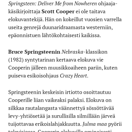
Springsteen: Deliver Me from Nowheren
ohjaaja-
käsikirjoittaja
Scott Cooper
ei ole taitava
elokuvantekijä. Hän on kokeillut vuosien varrella
useita genrejä duunaridraamasta westerniin,
epäonnistuen lähtökohtaisesti kaikissa.
Bruce Springsteenin
Nebraska
-klassikon
(1982) syntytarinan kertaava elokuva vie
Cooperin jälleen muusikkoaiheen pariin, kuten
puiseva esikoisohjaus
Crazy Heart
.
Springsteenin keskeisin irtiotto osoittautuu
Cooperille liian vaikeaksi palaksi. Elokuva on
silkkaa rautalangasta väännettyä sössöttävää
levy-yhtiösetää ja surullisilla silmillään järveä
tuijottavaa erikoislahjakkuutta.
Julma maa
pyörii
televisiossa. Cooperin elokuville ominaisesti