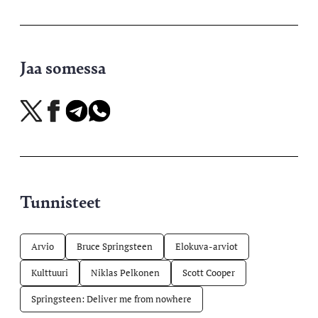
Jaa somessa
Jaa
Jaa
Jaa
Jaa
X-
Facebookissa
Telegramissa
WhatsAppissa
palvelussa
Tunnisteet
Arvio
Bruce Springsteen
Elokuva-arviot
Kulttuuri
Niklas Pelkonen
Scott Cooper
Springsteen: Deliver me from nowhere