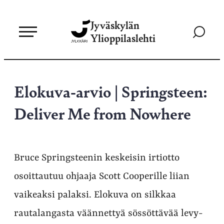
Siirry
Jyväskylän
suoraan
Siirry
Ylioppilaslehti
sisältöön
hakusivul
Elokuva-arvio | Springsteen:
Deliver Me from Nowhere
Bruce Springsteenin keskeisin irtiotto
osoittautuu ohjaaja Scott Cooperille liian
vaikeaksi palaksi. Elokuva on silkkaa
rautalangasta väännettyä sössöttävää levy-