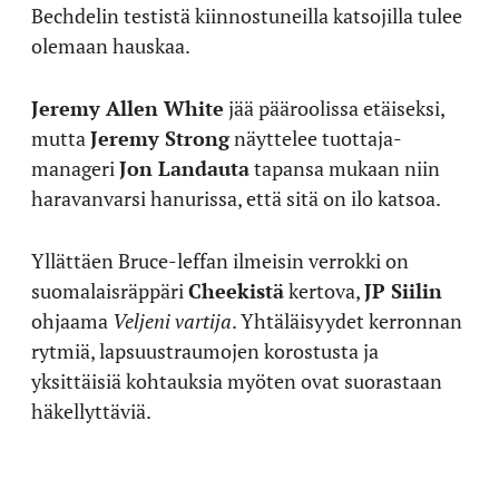
Bechdelin testistä kiinnostuneilla katsojilla tulee
olemaan hauskaa.
Jeremy Allen White
jää pääroolissa etäiseksi,
mutta
Jeremy Strong
näyttelee tuottaja-
manageri
Jon Landauta
tapansa mukaan niin
haravanvarsi hanurissa, että sitä on ilo katsoa.
Yllättäen Bruce-leffan ilmeisin verrokki on
suomalaisräppäri
Cheekistä
kertova,
JP Siilin
ohjaama
Veljeni vartija
. Yhtäläisyydet kerronnan
rytmiä, lapsuustraumojen korostusta ja
yksittäisiä kohtauksia myöten ovat suorastaan
häkellyttäviä.