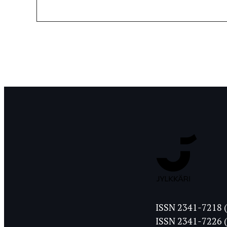
Jyväskylän
ISSN 2341-7218 (
Ylioppilasleht
ISSN 2341-7226 (