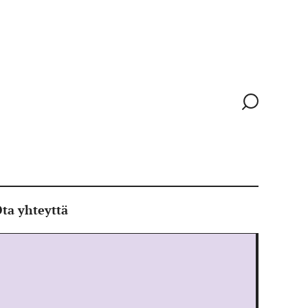
Siirry
hakusivull
ta yhteyttä