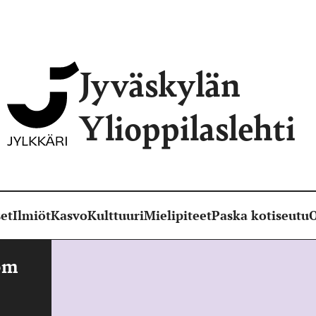
Jyväskylän
Ylioppilaslehti
et
Ilmiöt
Kasvo
Kulttuuri
Mielipiteet
Paska kotiseutu
O
rom