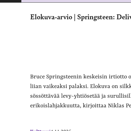
Elokuva-arvio | Springsteen: De
Bruce Springsteenin keskeisin irtiotto o
liian vaikeaksi palaksi. Elokuva on sil
sössöttävää levy-yhtiösetää ja surullisil
erikoislahjakkuutta, kirjoittaa Niklas P