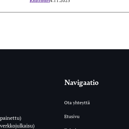
Kulttuuri
4.11.2025
Navigaatio
Ota yhteyttä
Etusivu
painettu)
i
verkkojulkaisu)