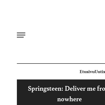
Siirry
suoraan
sisältöön
Etusivu
Uutis
Springsteen: Deliver me f
nowhere