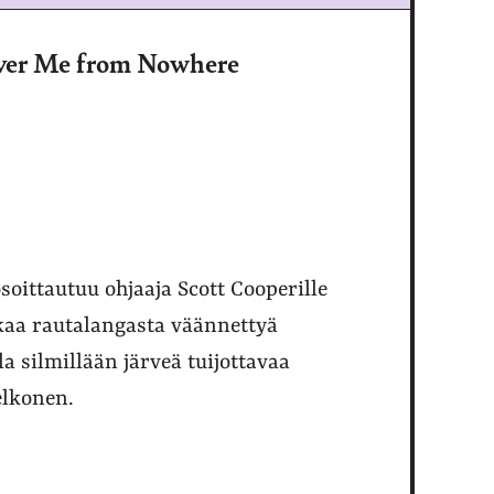
liver Me from Nowhere
soittautuu ohjaaja Scott Cooperille
kkaa rautalangasta väännettyä
la silmillään järveä tuijottavaa
elkonen.