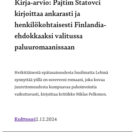
Kirja-arvio: Pajtim Statovci
kirjoittaa ankarasti ja
henkilökohtaisesti Finlandia-
ehdokkaaksi valitussa
paluuromaanissaan
Hetkittäisestä epätasaisuudesta huolimatta Lehmä
synnyttää yöllä on suvereeni romaani, joka kuvaa
juurettomuudesta kumpuavaa pahoinvointia
vaikuttavasti, kirjoittaa kriitikko Niklas Pelkonen.
Kulttuuri
2.12.2024