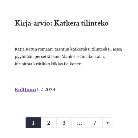
Kirja-arvio: Katkera tilinteko
Katja Ketun romaani taantuu katkeraksi tilinteoksi, jossa
pyyhitään persettä Ismo Alanko -elämäkerralla,
kirjoittaa kriitikko Niklas Pelkonen.
Kulttuuri
1.2.2024
1
2
3
…
7
>