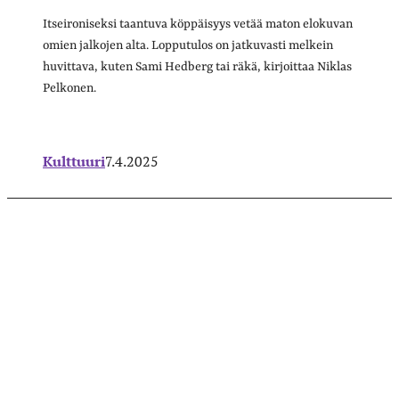
Itseironiseksi taantuva köppäisyys vetää maton elokuvan
omien jalkojen alta. Lopputulos on jatkuvasti melkein
huvittava, kuten Sami Hedberg tai räkä, kirjoittaa Niklas
Pelkonen.
Kulttuuri
7.4.2025