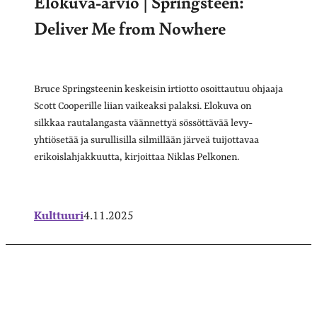
Elokuva-arvio | Springsteen:
Deliver Me from Nowhere
Bruce Springsteenin keskeisin irtiotto osoittautuu ohjaaja
Scott Cooperille liian vaikeaksi palaksi. Elokuva on
silkkaa rautalangasta väännettyä sössöttävää levy-
yhtiösetää ja surullisilla silmillään järveä tuijottavaa
erikoislahjakkuutta, kirjoittaa Niklas Pelkonen.
Kulttuuri
4.11.2025