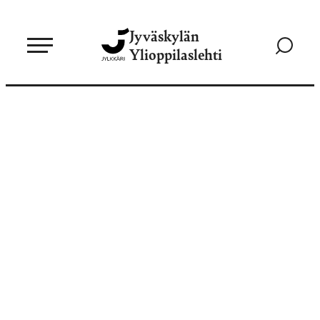
Siirry
Jyväskylän
suoraan
Siirry
Ylioppilaslehti
sisältöön
hakusivul