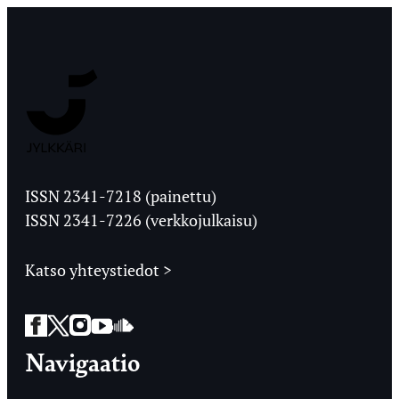
Jyväskylän
Ylioppilaslehti
ISSN 2341-7218 (painettu)
ISSN 2341-7226 (verkkojulkaisu)
Katso yhteystiedot >
Facebook
Twitter
Instagram
YouTube
SoundCloud
Navigaatio