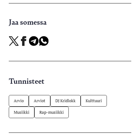
Jaa somessa
Jaa
Jaa
Jaa
Jaa
X-
Facebookissa
Telegramissa
WhatsAppissa
palvelussa
Tunnisteet
Arvio
Arviot
DJ Kridlokk
Kulttuuri
Musiikki
Rap-musiikki