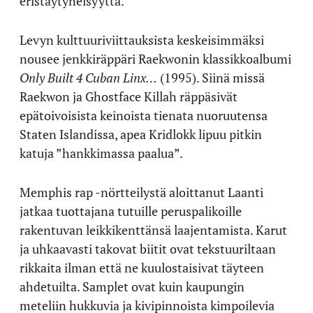
eristäytyneisyyttä.
Levyn kulttuuriviittauksista keskeisimmäksi
nousee jenkkiräppäri Raekwonin klassikkoalbumi
Only Built 4 Cuban Linx…
(1995). Siinä missä
Raekwon ja Ghostface Killah räppäsivät
epätoivoisista keinoista tienata nuoruutensa
Staten Islandissa, apea Kridlokk lipuu pitkin
katuja ”hankkimassa paalua”.
Memphis rap -nörtteilystä aloittanut Laanti
jatkaa tuottajana tutuille peruspalikoille
rakentuvan leikkikenttänsä laajentamista. Karut
ja uhkaavasti takovat biitit ovat tekstuuriltaan
rikkaita ilman että ne kuulostaisivat täyteen
ahdetuilta. Samplet ovat kuin kaupungin
meteliin hukkuvia ja kivipinnoista kimpoilevia