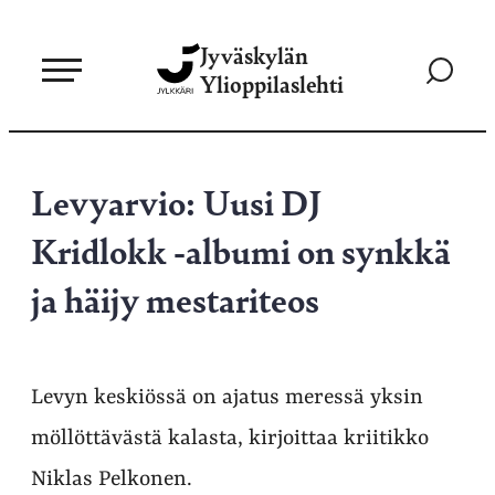
Siirry
Jyväskylän
suoraan
Siirry
Ylioppilaslehti
sisältöön
hakusivul
Levyarvio: Uusi DJ
Kridlokk -albumi on synkkä
ja häijy mestariteos
Levyn keskiössä on ajatus meressä yksin
möllöttävästä kalasta, kirjoittaa kriitikko
Niklas Pelkonen.