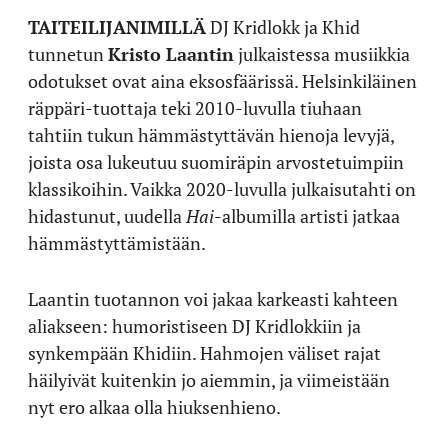
TAITEILIJANIMILLÄ
DJ Kridlokk ja Khid
tunnetun
Kristo Laantin
julkaistessa musiikkia
odotukset ovat aina eksosfäärissä. Helsinkiläinen
räppäri-tuottaja teki 2010-luvulla tiuhaan
tahtiin tukun hämmästyttävän hienoja levyjä,
joista osa lukeutuu suomiräpin arvostetuimpiin
klassikoihin. Vaikka 2020-luvulla julkaisutahti on
hidastunut, uudella
Hai
-albumilla artisti jatkaa
hämmästyttämistään.
Laantin tuotannon voi jakaa karkeasti kahteen
aliakseen: humoristiseen DJ Kridlokkiin ja
synkempään Khidiin. Hahmojen väliset rajat
häilyivät kuitenkin jo aiemmin, ja viimeistään
nyt ero alkaa olla hiuksenhieno.