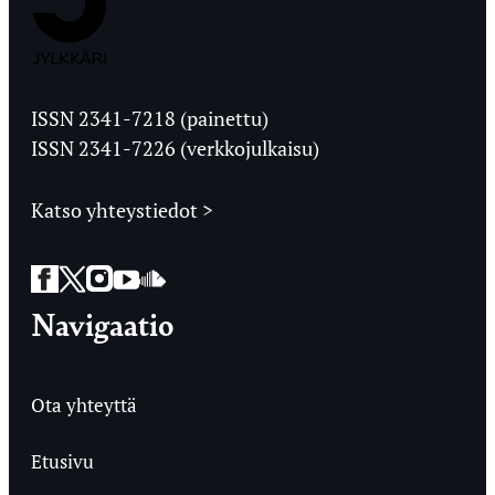
Jyväskylän
Ylioppilaslehti
ISSN 2341-7218 (painettu)
ISSN 2341-7226 (verkkojulkaisu)
Katso yhteystiedot >
Facebook
Twitter
Instagram
YouTube
SoundCloud
Navigaatio
Ota yhteyttä
Etusivu