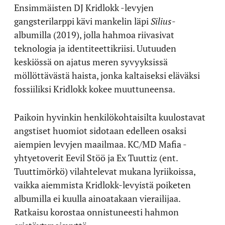
Ensimmäisten DJ Kridlokk -levyjen
gangsterilarppi kävi mankelin läpi
Silius
-
albumilla (2019), jolla hahmoa riivasivat
teknologia ja identiteettikriisi. Uutuuden
keskiössä on ajatus meren syvyyksissä
möllöttävästä haista, jonka kaltaiseksi eläväksi
fossiiliksi Kridlokk kokee muuttuneensa.
Paikoin hyvinkin henkilökohtaisilta kuulostavat
angstiset huomiot sidotaan edelleen osaksi
aiempien levyjen maailmaa. KC/MD Mafia -
yhtyetoverit Eevil Stöö ja Ex Tuuttiz (ent.
Tuuttimörkö) vilahtelevat mukana lyriikoissa,
vaikka aiemmista Kridlokk-levyistä poiketen
albumilla ei kuulla ainoatakaan vierailijaa.
Ratkaisu korostaa onnistuneesti hahmon